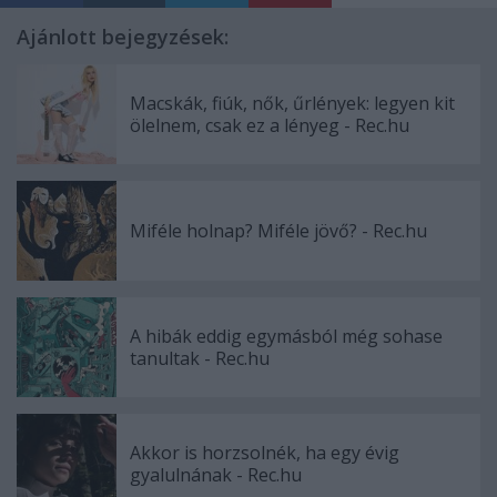
Ajánlott bejegyzések:
Macskák, fiúk, nők, űrlények: legyen kit
ölelnem, csak ez a lényeg - Rec.hu
Miféle holnap? Miféle jövő? - Rec.hu
A hibák eddig egymásból még sohase
tanultak - Rec.hu
Akkor is horzsolnék, ha egy évig
gyalulnának - Rec.hu