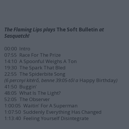
The Flaming Lips plays
The Soft Bulletin
at
Sasquatch!
00:00 Intro
07:55 Race For The Prize
14:10 A Spoonful Weighs A Ton
19:30 The Spark That Bled
22:55 The Spiderbite Song
(6 percnyi kitérő, benne 39:05-től a
Happy Birthday
)
41:50 Buggin'
48:05 What Is The Light?
52:05 The Observer
1:00:05 Waitin' For A Superman
1:07:50 Suddenly Everything Has Changed
1:13:40 Feeling Yourself Disintegrate