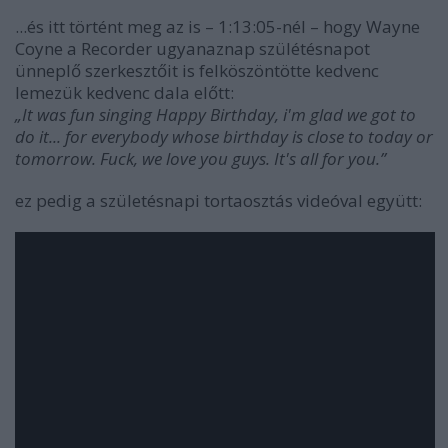
...és itt történt meg az is – 1:13:05-nél – hogy Wayne
Coyne a Recorder ugyanaznap szülétésnapot
ünneplő szerkesztőit is felköszöntötte kedvenc
lemezük kedvenc dala előtt:
„It was fun singing Happy Birthday, i'm glad we got to
do it... for everybody whose birthday is close to today or
tomorrow. Fuck, we love you guys. It's all for you.”
ez pedig a születésnapi tortaosztás videóval együtt: