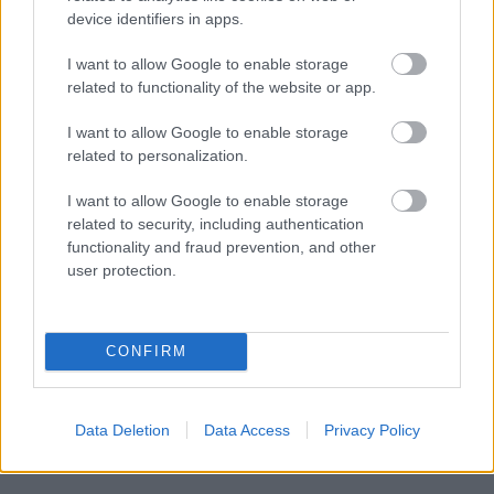
koncert a Sasquatch fesztiválról, ahol a rendezvény
device identifiers in apps.
10. születénapját ünneplő tortázás miatt Wayne-ék
kicsúsztak az időből, így a 10. szám (
The Gash
)
I want to allow Google to enable storage
kimaradt, ahogy az instrumentális zárótételre
related to functionality of the website or app.
(
Sleeping On The Roof
) sem jutott már idő:
I want to allow Google to enable storage
related to personalization.
I want to allow Google to enable storage
related to security, including authentication
functionality and fraud prevention, and other
user protection.
CONFIRM
Data Deletion
Data Access
Privacy Policy