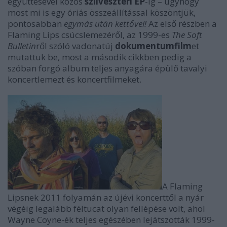
együttesével közös
szilveszteri EP
-ig – úgyhogy
most mi is egy óriás összeállítással köszöntjük,
pontosabban
egymás után kettővel!
Az első részben a
Flaming Lips csúcslemezéről, az 1999-es
The Soft
Bulletin
ről szóló vadonatúj
dokumentumfilm
et
mutattuk be, most a második cikkben pedig a
szóban forgó album teljes anyagára épülő tavalyi
koncertlemezt és koncertfilmeket.
A Flaming
Lipsnek 2011 folyamán az újévi koncerttől a nyár
végéig legalább féltucat olyan fellépése volt, ahol
Wayne Coyne-ék teljes egészében lejátszották 1999-