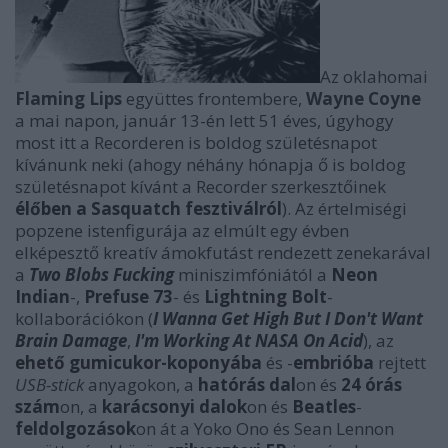
Az oklahomai
Flaming Lips
együttes frontembere,
Wayne Coyne
a mai napon, január 13-én lett 51 éves, úgyhogy
most itt a Recorderen is boldog születésnapot
kívánunk neki (ahogy néhány hónapja ő is boldog
születésnapot kívánt a Recorder szerkesztőinek
élőben a Sasquatch fesztiválról
). Az értelmiségi
popzene istenfigurája az elmúlt egy évben
elképesztő kreatív ámokfutást rendezett zenekarával
a
Two Blobs Fucking
miniszimfóniától a
Neon
Indian
-,
Prefuse 73
- és
Lightning Bolt
-
kollaborációkon (
I Wanna Get High But I Don't Want
Brain Damage
,
I'm Working At NASA On Acid
), az
ehető gumicukor-koponyába
és -
embrióba
rejtett
USB-stick
anyagokon, a
hatórás dal
on és
24 órás
szám
on, a
karácsonyi dalok
on és
Beatles
-
feldolgozások
on át a Yoko Ono és Sean Lennon