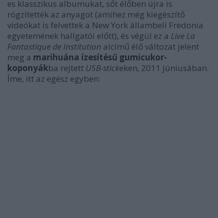
es klasszikus albumukat, sőt élőben újra is
rögzítették az anyagot (amihez még kiegészítő
videókat is felvettek a New York állambeli Fredonia
egyetemének hallgatói előtt), és végül ez a
Live La
Fantastique de Institution
alcímű élő változat jelent
meg a
marihuána ízesítésű gumicukor-
koponyák
ba rejtett
USB-stick
eken, 2011 júniusában.
Íme, itt az egész egyben: