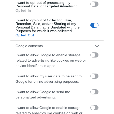
amerikai verzión negyedik számként szereplő
The
I want to opt-out of processing my
Personal Data for Targeted Advertising.
Spiderbite Song
nélkül, annak helyén a
Slow Motion
Opted In
című szerzeménnyel:
I want to opt-out of Collection, Use,
Retention, Sale, and/or Sharing of my
Personal Data that Is Unrelated with the
Purposes for which it was collected.
Opted Out
Google consents
I want to allow Google to enable storage
related to advertising like cookies on web or
device identifiers in apps.
I want to allow my user data to be sent to
Google for online advertising purposes.
I want to allow Google to send me
personalized advertising.
ez a 2011. május 29-ről 30-ra virradó éjszakán a
I want to allow Google to enable storage
Recorder által is élőben közvetített
The Soft Bulletin
related to analytics like cookies on web or