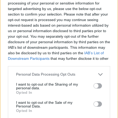
processing of your personal or sensitive information for
a 2011-es amerikai
The Soft Bulletin
koncertek közül
targeted advertising by us, please use the below opt-out
itt az atlantai fellépés teljes videója:
section to confirm your selection. Please note that after your
opt-out request is processed you may continue seeing
interest-based ads based on personal information utilized by
us or personal information disclosed to third parties prior to
your opt-out. You may separately opt-out of the further
disclosure of your personal information by third parties on the
IAB’s list of downstream participants. This information may
also be disclosed by us to third parties on the
IAB’s List of
Downstream Participants
that may further disclose it to other
third parties.
Please note that this website/app uses one or more Google
Personal Data Processing Opt Outs
services and may gather and store information including but
not limited to your visit or usage behaviour. You may click to
I want to opt-out of the Sharing of my
personal data.
grant or deny consent to Google and its third-party tags to
Opted In
use your data for below specified purposes in below Google
consent section.
I want to opt-out of the Sale of my
ez pedig a londoni Alexandra Palace-ben július 1-jén
Personal Data.
adott
egyetlen
európai
The Soft Bulletin
koncert, az
Opted In
album
európai
kiadásának dalsorrendjével – az