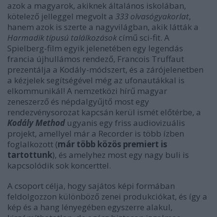
azok a magyarok, akiknek általános iskolában,
kötelező jelleggel megvolt a
333 olvasógyakorlat
,
hanem azok is szerte a nagyvilágban, akik látták a
Harmadik típusú találkozások
című sci-fit. A
Spielberg-film egyik jelenetében egy legendás
francia újhullámos rendező, Francois Truffaut
prezentálja a Kodály-módszert, és a zárójelenetben
a kézjelek segítségével még az ufonautákkal is
elkommunikál! A nemzetközi hírű magyar
zeneszerző és népdalgyűjtő most egy
rendezvénysorozat kapcsán kerül ismét előtérbe, a
Kodály Method
ugyanis egy friss audiovizuális
projekt, amellyel már a Recorder is több ízben
foglalkozott (
már több közös premiert is
tartottunk
), és amelyhez most egy nagy buli is
kapcsolódik sok koncerttel.
A csoport célja, hogy sajátos képi formában
feldolgozzon különböző zenei produkciókat, és így a
kép és a hang lényegében egyszerre alakul,