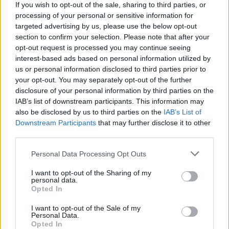
If you wish to opt-out of the sale, sharing to third parties, or
processing of your personal or sensitive information for
targeted advertising by us, please use the below opt-out
section to confirm your selection. Please note that after your
opt-out request is processed you may continue seeing
interest-based ads based on personal information utilized by
us or personal information disclosed to third parties prior to
your opt-out. You may separately opt-out of the further
disclosure of your personal information by third parties on the
IAB’s list of downstream participants. This information may
also be disclosed by us to third parties on the
IAB’s List of
Downstream Participants
that may further disclose it to other
third parties.
Please note that this website/app uses one or more Google
Personal Data Processing Opt Outs
services and may gather and store information including but
not limited to your visit or usage behaviour. You may click to
I want to opt-out of the Sharing of my
personal data.
grant or deny consent to Google and its third-party tags to
a rendezvény Facebook-eseményoldala...
Opted In
use your data for below specified purposes in below Google
http://www.facebook.com/events/3150142618716
consent section.
I want to opt-out of the Sale of my
Personal Data.
...és a bulit beharangozó fotók a fellépőkkel:
Opted In