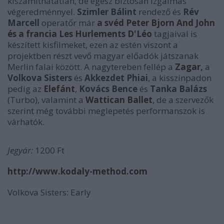
kiszámíthatatlan, de egész biztosan izgalmas
végeredménnyel.
Szimler Bálint
rendező és
Rév
Marcell
operatőr már
a svéd Peter Bjorn And John
és a francia Les Hurlements D'Léo
tagjaival is
készített kisfilmeket, ezen az estén viszont a
projektben részt vevő magyar előadók játszanak
Merlin falai között. A nagytereben fellép a
Zagar
,
a
Volkova Sisters
és
Akkezdet Phiai
, a kisszínpadon
pedig az
Elefánt
,
Kovács Bence
és
Tanka Balázs
(Turbo), valamint a
Wattican Ballet
, de a szervezők
szerint még további meglepetés performanszok is
várhatók.
Jegyár:
1200 Ft
http://www.kodaly-method.com
Volkova Sisters: Early