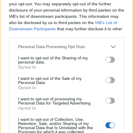
your opt-out. You may separately opt-out of the further
hangszereken játszik, de olyan stílusban énekel, ami
disclosure of your personal information by third parties on the
nem jellemezte korábbi együtteseiben (rajta kívül
IAB’s list of downstream participants. This information may
még
Kiss Árpád
trombitás-billentyűs és
Kovács
also be disclosed by us to third parties on the
IAB’s List of
Bálint
gitáros jelenti a tagságot Lázár mellett). A
Downstream Participants
that may further disclose it to other
koncerten a vizuális körítést Kemuri videómontázsai
third parties.
szolgáltatják, de azokon túl egy egyszeri
performansz is része lesz ennek az estének.
Please note that this website/app uses one or more Google
Personal Data Processing Opt Outs
services and may gather and store information including but
not limited to your visit or usage behaviour. You may click to
I want to opt-out of the Sharing of my
jegyár
: 1800-2200 Ft
personal data.
grant or deny consent to Google and its third-party tags to
Opted In
use your data for below specified purposes in below Google
http://www.facebook.com/occammusic
consent section.
I want to opt-out of the Sale of my
Personal Data.
a koncert Facebook-eseményoldala:
Opted In
http://www.facebook.com/events/2927183740961
I want to opt-out of processing my
Personal Data for Targeted Advertising.
Opted In
az album
Passage
című számának videója:
I want to opt-out of Collection, Use,
Retention, Sale, and/or Sharing of my
Personal Data that Is Unrelated with the
Purposes for which it was collected.