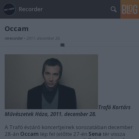
Recorder
Occam
rerecorder
•
2011. december 26.
T
rafó Kortárs
Művészetek Háza, 2011. december 28.
A Trafó évzáró koncertjeinek sorozatában december
28-án
Occam
lép fel (előtte 27-én
Sena
tér vissza