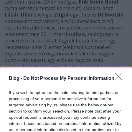
szólóban, utána 29-én pedig az
Erik Sumo Band
tartja lemezbemutató koncertjét). Occam, azaz
Lázár Tibor
évekig a
Zagar
együttes és
DJ Bootsie
dobosaként volt ismert, ám
My Rorschach
című
debütáló szólólemeze, melyet Occam művésznéven
jelentetett meg 2011 márciusában, saját jogán is
ismertté tette. Jó okkal, tegyük hozzá, hiszen egy
nemzetközi sikerű lemez (elektronikus zenével
foglalkozó vezető orgánumok írtak róla nagyon
pozitív kritikákat), egy erős és nagyon szép
minimalista
downtempo
album, mely a Recorder
szerint is
2011 legjobb lemezei
közé tartozott.
Blog -
Do Not Process My Personal Information
Occam nem a dobok mögül irányítva szerezte saját
zenéjét, hanem szekvenszerek és egyéb gépek
segítségével hozott létre minimalista struktúrájú,
If you wish to opt-out of the sale, sharing to third parties, or
dubbal, dzsesszel, kísérleti elektronikával,
processing of your personal or sensitive information for
hiphoppal átitatott elektronikus zenét.
targeted advertising by us, please use the below opt-out
section to confirm your selection. Please note that after your
Az élőben is működőképes Occam projektben a
opt-out request is processed you may continue seeing
Neo
-frontleány
Hodosi Enikő
is új oldaláról
interest-based ads based on personal information utilized by
us or personal information disclosed to third parties prior to
mutatkozik be, hiszen nem csak billentyűs