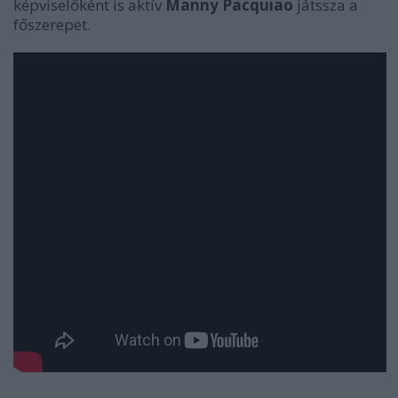
képviselőként is aktív
Manny Pacquiao
játssza a
főszerepet.