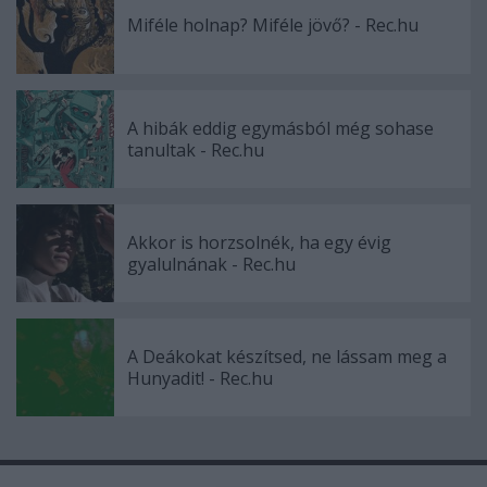
Miféle holnap? Miféle jövő? - Rec.hu
A hibák eddig egymásból még sohase
tanultak - Rec.hu
Akkor is horzsolnék, ha egy évig
gyalulnának - Rec.hu
A Deákokat készítsed, ne lássam meg a
Hunyadit! - Rec.hu