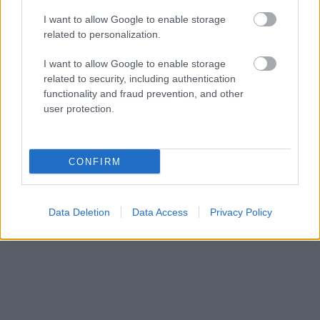
I want to allow Google to enable storage
related to personalization.
az új felvétel kapcsán adakozni – a megfelelő
pénzösszeg beállításával – az alábbi lejátszó alatt
I want to allow Google to enable storage
lehet:
related to security, including authentication
functionality and fraud prevention, and other
user protection.
CONFIRM
Data Deletion
Data Access
Privacy Policy