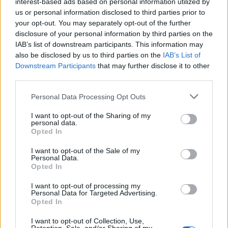
interest-based ads based on personal information utilized by
Cat Power és a 2006-os
The Greatest
album címadó
us or personal information disclosed to third parties prior to
dalának élő előadása Jools Holland műsorában:
your opt-out. You may separately opt-out of the further
disclosure of your personal information by third parties on the
IAB’s list of downstream participants. This information may
also be disclosed by us to third parties on the
IAB’s List of
Downstream Participants
that may further disclose it to other
third parties.
Please note that this website/app uses one or more Google
Personal Data Processing Opt Outs
services and may gather and store information including but
not limited to your visit or usage behaviour. You may click to
I want to opt-out of the Sharing of my
personal data.
grant or deny consent to Google and its third-party tags to
Opted In
use your data for below specified purposes in below Google
consent section.
I want to opt-out of the Sale of my
Personal Data.
Opted In
I want to opt-out of processing my
Personal Data for Targeted Advertising.
Opted In
I want to opt-out of Collection, Use,