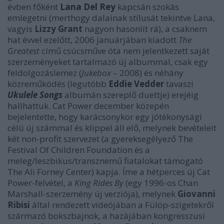
évben főként
Lana Del Rey
kapcsán szokás
emlegetni (merthogy dalainak stílusát tekintve Lana,
vagyis
Lizzy Grant
nagyon hasonlít rá), a csaknem
hat évvel ezelőtt, 2006 januárjában kiadott
The
Greatest
című csúcsműve óta nem jelentkezett saját
szerzeményeket tartalmazó új albummal, csak egy
feldolgozáslemez (
Jukebox
– 2008) és néhány
közreműködés (legutóbb
Eddie Vedder
tavaszi
Ukulele Songs
albumán szereplő duettje) erejéig
hallhattuk. Cat Power december közepén
bejelentette, hogy karácsonykor egy jótékonysági
célú új számmal és klippel áll elő, melynek bevételeit
két non-profit szervezet (a gyereksegélyező The
Festival Of Children Foundation és a
meleg/leszbikus/transznemű fiatalokat támogató
The Ali Forney Center) kapja. Íme a hétperces új Cat
Power-felvétel, a
King Rides By
(egy 1996-os Chan
Marshall-szerzemény új verziója), melynek
Giovanni
Ribisi
által rendezett videójában a Fülöp-szigetekről
származó bokszbajnok, a hazájában kongresszusi