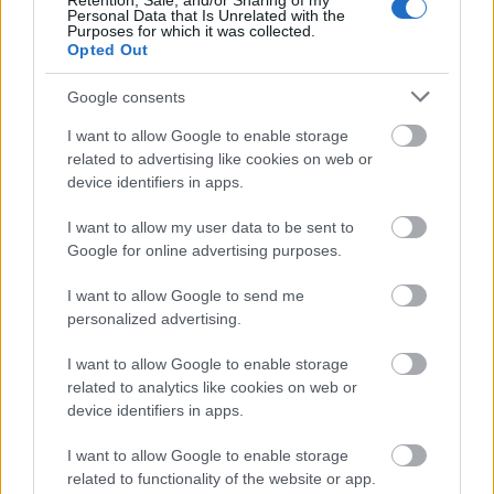
Retention, Sale, and/or Sharing of my
Personal Data that Is Unrelated with the
Eddie Vedder és Chan Marshall idei közös felvétele, a
Purposes for which it was collected.
Tonight You Belong To Me
című húszas évekbeli
Opted Out
sztenderd ukulelés feldolgozása:
Google consents
I want to allow Google to enable storage
related to advertising like cookies on web or
device identifiers in apps.
I want to allow my user data to be sent to
Google for online advertising purposes.
I want to allow Google to send me
personalized advertising.
I want to allow Google to enable storage
related to analytics like cookies on web or
device identifiers in apps.
I want to allow Google to enable storage
related to functionality of the website or app.