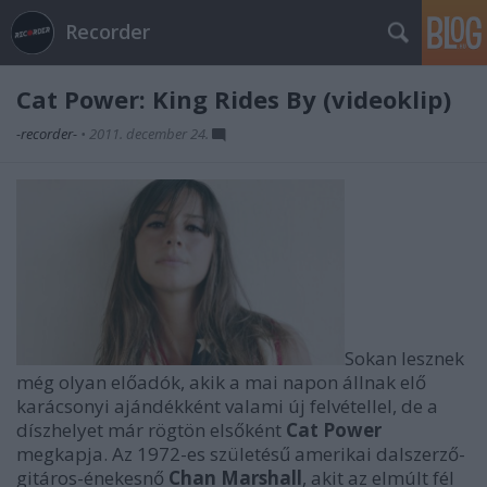
Recorder
Cat Power: King Rides By (videoklip)
-recorder-
•
2011. december 24.
Sokan lesznek
még olyan előadók, akik a mai napon állnak elő
karácsonyi ajándékként valami új felvétellel, de a
díszhelyet már rögtön elsőként
Cat Power
megkapja. Az 1972-es születésű amerikai dalszerző-
gitáros-énekesnő
Chan Marshall
, akit az elmúlt fél