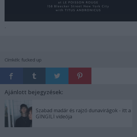
.
Címkék:
fucked up
Ajánlott bejegyzések:
Szabad madár és rajzó dunavirágok - itt a
GÏNGÏLÏ videója