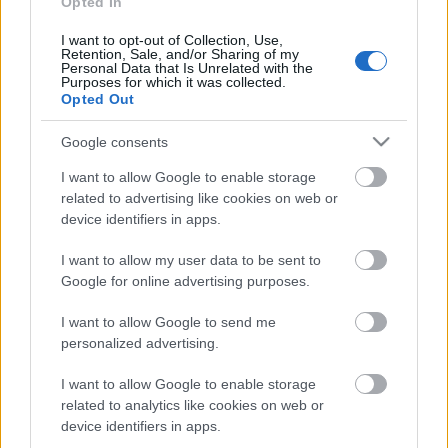
Opted In
A Slanted Tone
I want to opt-out of Collection, Use,
Retention, Sale, and/or Sharing of my
Personal Data that Is Unrelated with the
Serve Me Right
Purposes for which it was collected.
Opted Out
a lemezbemutató második fele, az album harmadik és
Google consents
negyedik felvonásának kilenc dala cikkünk második
I want to allow Google to enable storage
részében tekinthető meg –
itt
!
related to advertising like cookies on web or
device identifiers in apps.
http://www.davidcomestolife.com
I want to allow my user data to be sent to
http://www.lookingforgold.blogspot.com
Google for online advertising purposes.
összeállította:
Déri Zsolt
I want to allow Google to send me
personalized advertising.
I want to allow Google to enable storage
related to analytics like cookies on web or
device identifiers in apps.