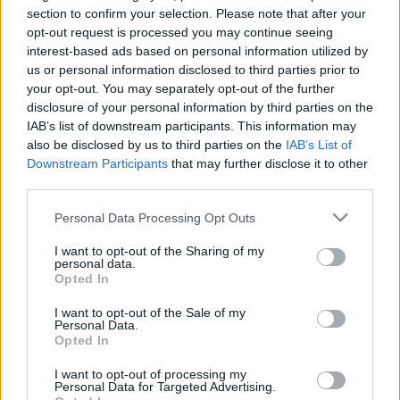
section to confirm your selection. Please note that after your
most a Recorderen is megtekinthető, két részre
opt-out request is processed you may continue seeing
bontva. Az alábbi első részben a konceptlemez első
interest-based ads based on personal information utilized by
két felvonása, az első kilenc dal szerepel.
us or personal information disclosed to third parties prior to
your opt-out. You may separately opt-out of the further
E
LSŐ FELVONÁS
disclosure of your personal information by third parties on the
IAB’s list of downstream participants. This information may
Let Her Rest / Queen Of Hearts
also be disclosed by us to third parties on the
IAB’s List of
Downstream Participants
that may further disclose it to other
third parties.
Under My Nose
Please note that this website/app uses one or more Google
Personal Data Processing Opt Outs
The Other Shoe
services and may gather and store information including but
not limited to your visit or usage behaviour. You may click to
I want to opt-out of the Sharing of my
Turn The Season
personal data.
grant or deny consent to Google and its third-party tags to
Opted In
use your data for below specified purposes in below Google
consent section.
I want to opt-out of the Sale of my
MÁSODIK FELVONÁS
Personal Data.
Opted In
Running On Nothing
I want to opt-out of processing my
Personal Data for Targeted Advertising.
Remember My Name