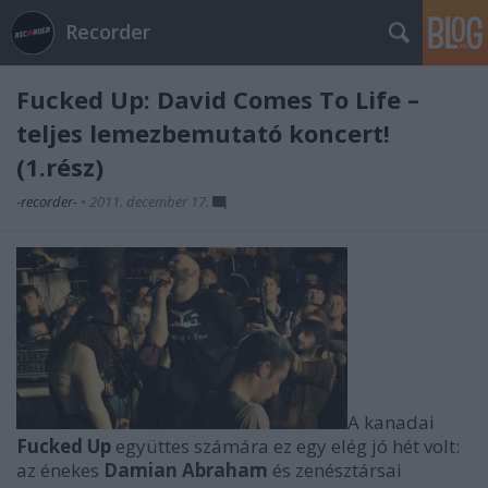
Recorder
Fucked Up: David Comes To Life –
teljes lemezbemutató koncert!
(1.rész)
-recorder-
•
2011. december 17.
A kanadai
Fucked Up
együttes számára ez egy elég jó hét volt:
az énekes
Damian Abraham
és zenésztársai