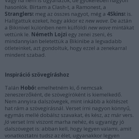
Vagy ha nem is ugyanazok, de gyökerében nagyon
hasonlók. Bírtam a Clash-t, a Ramonest, a
Stranglers
t meg az összes nagyot, még a
4Skins
t is.
Hallgattuk ezeket, hogy akkor ez
new wave
. De aztán
a Bikinivel különben nem külföldi
new wave
mintákat
vettünk le.
Németh Lojzi
egy zenei zseni, és
mindannyian beletettük a Bikinibe a legvadabb
ötleteinket, azt gondoltuk, hogy ezzel a zenekarral
mindent szabad.
Inspiráció szövegíráshoz
Talán
Hobó
t emelhetném ki, ő nemcsak
zeneszerzőként, de szövegíróként is kiemelkedő.
Nem annyira dalszövegek, mint inkább a költészet
hat rám a szövegírásnál. Verset írni nagyon könnyű,
egymás mellé dobálsz szavakat, és kész, az már vers.
Jó
verset írni viszont marha nehéz, és ugyanígy jó
dalszöveget is: abban kell, hogy legyen valami, amit
vonatkoztatni tudsz az élet, ugyanakkor legyen