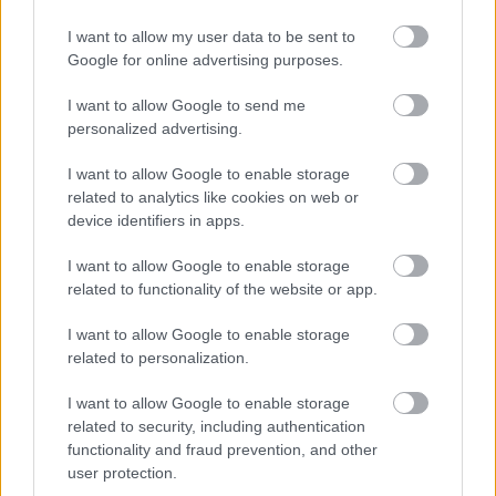
véletlenszerűen, amire persze nem is emlékezem.
Nagyon szeretem például a
Skindred
nevű zenekart
I want to allow my user data to be sent to
hallgatni éjszaka, halkan nagyon működik nekem.
Google for online advertising purposes.
I want to allow Google to send me
Kedvenc zene autóba
personalized advertising.
Azokat hallgatom az autóban, amiket muszáj
I want to allow Google to enable storage
hallgatnom: CD-ket, amiket zenekarok adnak, hogy
related to analytics like cookies on web or
véleményezzem őket. Amikor ezeket unom már,
device identifiers in apps.
akkor elkezdek rádiót hallgatni. Diszkózok,
I want to allow Google to enable storage
tekergetek a csatornák között, és hallgatom, hogy
related to functionality of the website or app.
mindenhol ugyanaz a zene szól.
I want to allow Google to enable storage
related to personalization.
I want to allow Google to enable storage
related to security, including authentication
functionality and fraud prevention, and other
user protection.