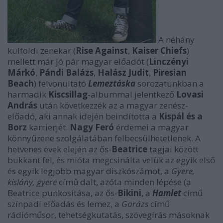
A néhány
külföldi zenekar (
Rise Against
,
Kaiser Chiefs
)
mellett már jó pár magyar előadót (
Linczényi
Márkó
,
Pándi Balázs
,
Halász Judit
,
Piresian
Beach
) felvonultató
Lemeztáska
sorozatunkban a
harmadik
Kiscsillag
-albummal jelentkező
Lovasi
András
után következzék az a magyar zenész-
előadó, aki annak idején beindította a
Kispál és a
Borz
karrierjét.
Nagy Feró
érdemei a magyar
könnyűzene szolgálatában felbecsülhetetlenek. A
hetvenes évek elején az ős-
Beatrice
tagjai között
bukkant fel, és mióta megcsinálta velük az egyik első
és egyik legjobb magyar diszkószámot, a
Gyere,
kislány, gyere
című dalt, azóta minden lépése (a
Beatrice punkosítása, az ős-
Bikini
, a
Hamlet
című
színpadi előadás és lemez, a
Garázs
című
rádióműsor, tehetségkutatás, szövegírás másoknak