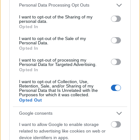
Please note that this website/app uses one or more Google
amit rendszeresen hallgatnék. Mindenből lehet
Personal Data Processing Opt Outs
services and may gather and store information including but
különben tanulni, úgyhogy ha kapok valamilyen
not limited to your visit or usage behaviour. You may click to
I want to opt-out of the Sharing of my
zenét, azt általában meghallgatom. A
Garázs
című
personal data.
grant or deny consent to Google and its third-party tags to
rádióműsorom idején is nagy volt a dömping,
Opted In
use your data for below specified purposes in below Google
amikor kiadtuk azokat a lemezeket, akkor tetszett a
consent section.
I want to opt-out of the Sale of my
Classica
, a korai
Exotic
, meg persze a
Kispál és a
Personal Data.
Borz
is. Lovasiék lényegében véletlenül kerültek
Opted In
hozzám, de meghallgattam és az mondtam, hogy „
ez
kurvajó, adjuk ki!
”.
I want to opt-out of processing my
Personal Data for Targeted Advertising.
Opted In
Éjszakára
I want to opt-out of Collection, Use,
Retention, Sale, and/or Sharing of my
Personal Data that Is Unrelated with the
Éjszaka általában akkor hallgatok zenét, amikor
Purposes for which it was collected.
szöveget írok és beteszek valamit a háttérbe halkan,
Opted Out
aztán amikor megakadok, akkor elkezdek keresgélni
a zenéim között, és addig keresek, ameddig nem
Google consents
találok valami olyan hangulatút, ami illik a sorhoz,
I want to allow Google to enable storage
ahol éppen tartok. Aztán sokszor tudattalanul a
related to advertising like cookies on web or
dallamból is átveszek egy-egy kis részt, teljesen
device identifiers in apps.