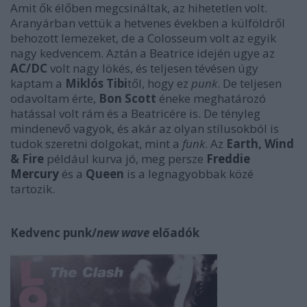
Amit ők élőben megcsináltak, az hihetetlen volt.
Aranyárban vettük a hetvenes években a külföldről
behozott lemezeket, de a Colosseum volt az egyik
nagy kedvencem. Aztán a Beatrice idején ugye az
AC/DC
volt nagy lökés, és teljesen tévésen úgy
kaptam a
Miklós Tibi
től, hogy ez
punk
. De teljesen
odavoltam érte,
Bon Scott
éneke meghatározó
hatással volt rám és a Beatricére is. De tényleg
mindenevő vagyok, és akár az olyan stílusokból is
tudok szeretni dolgokat, mint a
funk
. Az
Earth, Wind
& Fire
például kurva jó, meg persze
Freddie
Mercury
és a
Queen
is a legnagyobbak közé
tartozik.
Kedvenc punk/
new wave
előadók