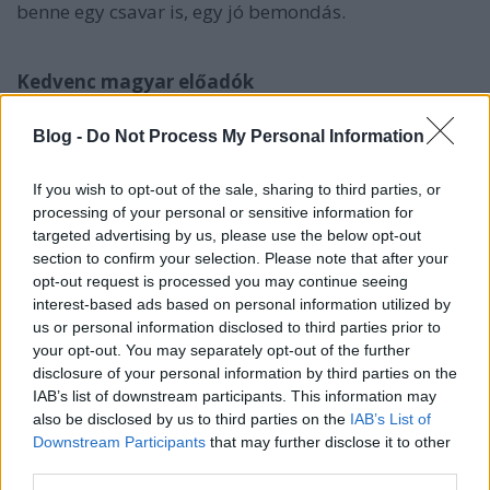
benne egy csavar is, egy jó bemondás.
Kedvenc magyar előadók
Blog -
Do Not Process My Personal Information
If you wish to opt-out of the sale, sharing to third parties, or
processing of your personal or sensitive information for
targeted advertising by us, please use the below opt-out
section to confirm your selection. Please note that after your
opt-out request is processed you may continue seeing
interest-based ads based on personal information utilized by
us or personal information disclosed to third parties prior to
your opt-out. You may separately opt-out of the further
disclosure of your personal information by third parties on the
IAB’s list of downstream participants. This information may
also be disclosed by us to third parties on the
IAB’s List of
Meghallgatok
Downstream Participants
that may further disclose it to other
én mindent az
Alvin és a mókusok
tól a
30Y
-ig. De
third parties.
nagyon kevés olyan zene van, amihez visszatérek,