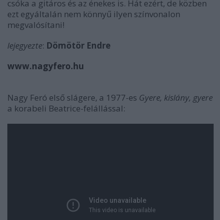
csóka a gitáros és az énekes is. Hát ezért, de közben
ezt egyáltalán nem könnyű ilyen színvonalon
megvalósítani!
lejegyezte
:
Dömötör Endre
www.nagyfero.hu
Nagy Feró első slágere, a 1977-es
Gyere, kislány, gyere
a korabeli Beatrice-felállással: