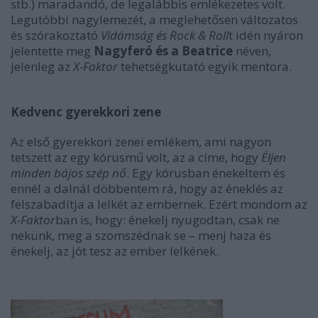
stb.) maradandó, de legalábbis emlékezetes volt.
Legutóbbi nagylemezét, a meglehetősen változatos
és szórakoztató
Vidámság és Rock & Roll
t idén nyáron
jelentette meg
Nagyferó és a Beatrice
néven,
jelenleg az
X-Faktor
tehetségkutató egyik mentora.
Kedvenc gyerekkori zene
Az első gyerekkori zenei emlékem, ami nagyon
tetszett az egy kórusmű volt, az a címe, hogy
Éljen
minden bájos szép nő
. Egy kórusban énekeltem és
ennél a dalnál döbbentem rá, hogy az éneklés az
felszabadítja a lelkét az embernek. Ezért mondom az
X-Faktor
ban is, hogy: énekelj nyugodtan, csak ne
nekünk, meg a szomszédnak se – menj haza és
énekelj, az jót tesz az ember lelkének.