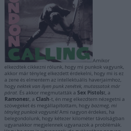
Amikor
elkezdtek cikkezni rólunk, hogy mi punkok vagyunk,
akkor már tényleg elkezdett érdekelni, hogy mi is ez
a zene és elmentem az intellektuális haverjaimhoz,
hogy
nektek van ilyen punk zenétek, mutassatok már
párat
. És akkor megmutatták a
Sex Pistols
t, a
Ramones
t, a
Clash
-t, én meg elkezdtem nézegetni a
szövegeket és megállapítottam, hogy
bazmeg, mi
tényleg punkok vagyunk!
Ami nagyon érdekes, ha
belegondolunk, hogy kétezer kilométer távolságban
ugyanakkor megjelennek ugyanazok a problémák.