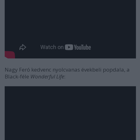
Nagy Feró kedvenc nyolcvanas évekbeli popdala, a
Black-féle
Wonderful Life
: