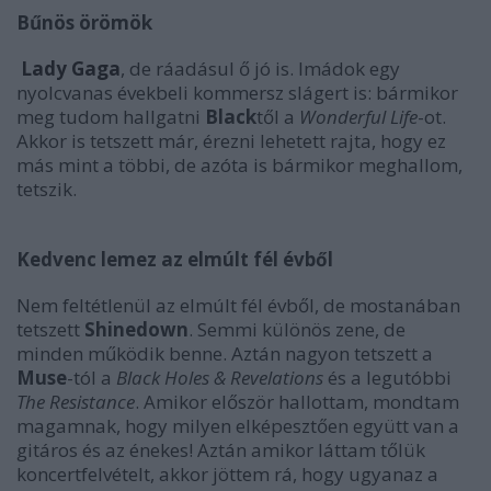
Bűnös örömök
Lady Gaga
, de ráadásul ő jó is. Imádok egy
nyolcvanas évekbeli kommersz slágert is: bármikor
meg tudom hallgatni
Black
től a
Wonderful Life
-ot.
Akkor is tetszett már, érezni lehetett rajta, hogy ez
más mint a többi, de azóta is bármikor meghallom,
tetszik.
Kedvenc lemez az elmúlt fél évből
Nem feltétlenül az elmúlt fél évből, de mostanában
tetszett
Shinedown
. Semmi különös zene, de
minden működik benne. Aztán nagyon tetszett a
Muse
-tól a
Black Holes & Revelations
és a legutóbbi
The Resistance
. Amikor először hallottam, mondtam
magamnak, hogy milyen elképesztően együtt van a
gitáros és az énekes! Aztán amikor láttam tőlük
koncertfelvételt, akkor jöttem rá, hogy ugyanaz a