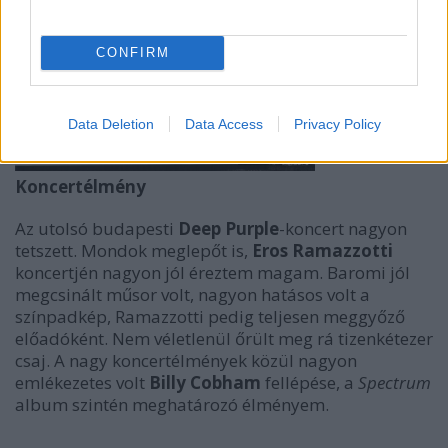
CONFIRM
Data Deletion
Data Access
Privacy Policy
K
oncertélmény
Az utolsó budapesti
Deep Purple
-koncert nagyon
tetszett. Mondok meglepőt is,
Eros Ramazzotti
koncertjén nagyon jól éreztem magam. Baromi jól
megcsinált műsor volt, nagyon hatásos volt a
színpadkép, Ramazzotti pedig teljesen meggyőző
előadóként. Nem véletlenül őrült meg rá tizenkétezer
csaj. A nagy koncertélmények közül nagyon
emlékezetes volt
Billy Cobham
fellépése, a
Spectrum
album szintén meghatározó élményem.