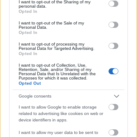
not limited to your visit or usage behaviour. You may click to
I want to opt-out of the Sharing of my
terjed a szerkesztőségi hatáslista – érdemes
personal data.
grant or deny consent to Google and its third-party tags to
megnézni, kinek mi segített ráeszmélnie arra, hogy a
Opted In
use your data for below specified purposes in below Google
zene jó!
consent section.
I want to opt-out of the Sale of my
Personal Data.
Opted In
Magyar rocktöri
címen futó másik tematikus
cikkválogatásunk keretében a harmincéves
I want to opt-out of processing my
Personal Data for Targeted Advertising.
jubileumát idén ünneplő
KFT
-vel készített
Opted In
nagyinterjú mellett megszólaltattuk a 25 éve, az
1986-ban megjelent
Stage Pass
című könyv óta
I want to opt-out of Collection, Use,
hallgató legendás magyar roadot,
Kraft Tamás
t,
Retention, Sale, and/or Sharing of my
Personal Data that Is Unrelated with the
valamint bemutatjuk a 80-as évek legmenőbb
Purposes for which it was collected.
magyar poplapját, a mára szinte elfeledett
Polifon
t
Opted Out
is.
Google consents
Idén végre megjelent az eddig csak a legjobb soha-
I want to allow Google to enable storage
meg-nem-jelent lemezként emlegetett
Beach Boys
-
related to advertising like cookies on web or
féle
SMiLE
, persze, hogy nem hagytuk szó nélkül,
device identifiers in apps.
illetve ehhez kapcsolódva sorra vettünk néhány
további, dobozban maradt albumot.
I want to allow my user data to be sent to