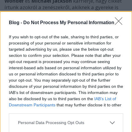
Wonder
és
Michael Jackson
karrierje, nagy cikket
írtunk azokról a zenészekről, akiknek a gyereke is
követte szülője pályáját (
Tim
és
Jeff Buckley
,
John
Lennon
és fiai, vagy éppen
Ravi Shankar
és lánya,
Blog -
Do Not Process My Personal Information
Norah Jones
mellett még tucatnyi párt vettünk
sorra). Írtunk azokról a magyar zenészekről, akik
If you wish to opt-out of the sale, sharing to third parties, or
gyereklemez készítésére adták fejüket, szülővé vált
processing of your personal or sensitive information for
popsztárokkal beszélgettünk arról, hogy milyen
targeted advertising by us, please use the below opt-out
változásokat hozott az életükbe az új családtag
section to confirm your selection. Please note that after your
érkezése. Összegyűjtöttük az általunk legjobbnak
opt-out request is processed you may continue seeing
tartott hazai és külföldi gyereklemezeket, sőt még
interest-based ads based on personal information utilized by
óvodákat is jártunk, hogy első kézből tudjuk meg,
us or personal information disclosed to third parties prior to
mire pörögnek a kicsik, és hogy tetszenek-e nekik a
your opt-out. You may separately opt-out of the further
Recorder-kompatibilis, friss zenék. Zenés
disclosure of your personal information by third parties on the
mozgóképeket elemző
VideoRecorder
rovatunkban
IAB’s list of downstream participants. This information may
ezúttal a
Rocksuli
című film került terítékre. Sőt
also be disclosed by us to third parties on the
IAB’s List of
szerzőink végre azt is kiírták magukból, amit eddig
Downstream Participants
that may further disclose it to other
titkolniuk kellett, így végre kiderül, mik voltak
third parties.
gyerekkorunk kedvenc, meghatározó számai,
Please note that this website/app uses one or more Google
Personal Data Processing Opt Outs
lemezei.
Soltész Rezső
től a
Boney M
-en,
Bowie
-n
services and may gather and store information including but
és az obligát
Beatles
-en át egészen a
Pokolgép
ig