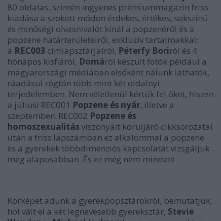
80 oldalas, szintén ingyenes prémiummagazin friss
kiadása a szokott módon érdekes, értékes, sokszínű
és minőségi olvasnivalót kínál a popzenéről és a
popzene határterületeiről, exkluzív tartalmakkal:
a
REC003
címlapsztárjairól,
Péterfy Bori
ról és 4
hónapos kisfiáról,
Domá
ról készült fotók például a
magyarországi médiában elsőként nálunk láthatók,
ráadásul rögtön több mint két oldalnyi
terjedelemben. Nem véletlenül kértük fel őket, hiszen
a júliusi REC001
Popzene és nyár
, illetve a
szeptemberi REC002
Popzene és
homoszexualitás
viszonyait körüljáró cikksorozatai
után a friss lapszámban ez alkalommal a popzene
és a gyerekek többdimenziós kapcsolatát vizsgáljuk
meg alaposabban. És ez még nem minden!
Körképet adunk a gyerekpopsztárokról, bemutatjuk,
hol vált el a két legnevesebb gyereksztár,
Stevie