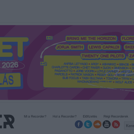
Mi a Recorder?
Hol a Recorder?
Előfizetés
Régi Recorderek