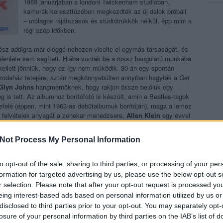
1969 januárjában a londoni Twickenham stúdióban,
kamerák kereszttüzében megkezdték az új dalok próbáit
– utólagos rájátszások és stúdiótrükkök nélkül, épp mint a
régi szép időkben.
ész addigra már eléggé nehezen viselte el egymás társaságát, és
elenléte sem segített. Hiába vonták be a rossz hangulatú munkába
á kellett jönniük, hogy ez így nem működik. 30-án egy spontán
 irodaház tetejére, aztán megkönnyebülten annyiban hagyták a
Get
Glyn Johns
hangmérnöknek, hogy rakjon össze belőlük egy
is tett. Az albumhoz borítófotó is készült, amin a Beatles-tagok
efelé (éppen, mint 1963-as debütalbumuk borítóján), maga a lemez
i felvételek anyagát a zenekar menedzsere,
Allen Klein
egy évvel
sináljon már velük valamit. A
Let It Be
címmel 1970 májusában
a Beatles koporsójában.
Not Process My Personal Information
to opt-out of the sale, sharing to third parties, or processing of your per
formation for targeted advertising by us, please use the below opt-out s
A hatvanas évek közepére úgy tűnhetett, a brit invázióval
r selection. Please note that after your opt-out request is processed y
befutott
Zombies
nak két sikeres kislemez után
eing interest-based ads based on personal information utilized by us or
leáldozott: hiába ontották magukból a tökéletes
popdalokat, ezek egyike sem tudta megismételni a
She’s
disclosed to third parties prior to your opt-out. You may separately opt-
Not There
és a
Tell Her No
sikereit. Az öt
zombi
végül
losure of your personal information by third parties on the IAB’s list of