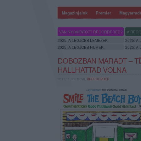
Magazinjaink
Premier
Magyarrad
VAN NYOMTATOTT RECORDERED?
A RECO
2025: A LEGJOBB LEMEZEK.
2025: A
2025: A LEGJOBB FILMEK.
2025: A
DOBOZBAN MARADT – TÍZ
HALLHATTAD VOLNA
2011.11.08. 13:58,
RERECORDER