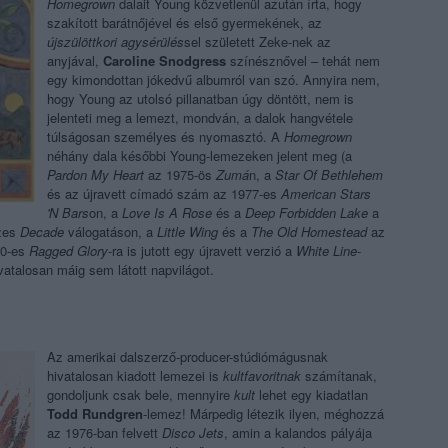
Homegrown
dalait Young közvetlenül azután írta, hogy
szakított barátnőjével és első gyermekének, az
újszülöttkori agysérülés
sel született Zeke-nek az
anyjával,
Caroline Snodgress
színésznővel – tehát nem
egy kimondottan jókedvű albumról van szó. Annyira nem,
hogy Young az utolsó pillanatban úgy döntött, nem is
jelenteti meg a lemezt, mondván, a dalok hangvétele
túlságosan személyes és nyomasztó. A
Homegrown
néhány dala későbbi Young-lemezeken jelent meg (a
Pardon My Heart
az 1975-ös
Zumá
n, a
Star Of Bethlehem
és az újravett címadó szám az 1977-es
American Stars
'N Bars
on, a
Love Is A Rose
és a
Deep Forbidden Lake
a
ezes
Decade
válogatáson, a
Little Wing
és a
The Old Homestead
az
90-es
Ragged Glory
-ra is jutott egy újravett verzió a
White Line
-
ivatalosan máig sem látott napvilágot.
Az amerikai dalszerző-producer-stúdiómágusnak
hivatalosan kiadott lemezei is
kultfavoritnak
számítanak,
gondoljunk csak bele, mennyire
kult
lehet egy kiadatlan
Todd Rundgren
-lemez! Márpedig létezik ilyen, méghozzá
az 1976-ban felvett
Disco Jets
, amin a kalandos pályája