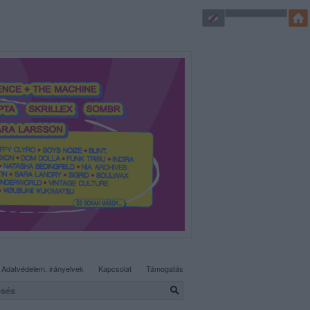
SÜTI BEÁLLÍTÁSOK MÓDOSÍTÁSA
Adatvédelem, irányelvek
Kapcsolat
Támogatás