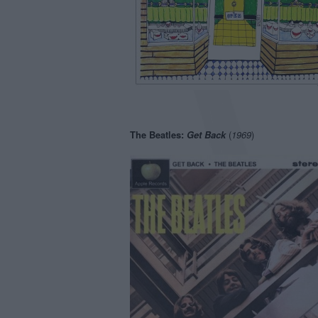
The Beatles:
Get Back
(
1969
)