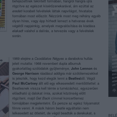
befejezettnek tekintett formában, hangról hangra újra
rögzítve az egészet kísérőzenekarával, ám ezúttal az
eredeti
korabeli felvételek láttak napvilágot, hivatalos
formában most először. Nézzünk most meg néhány egyéb
olyan híres, vagy épp hírhedt lemezt a hatvanas évek
végétől napjainkig, amelyek megvalósítása és kiadása
elakadt
valahol a dalírás, a tervezés vagy a felvételek
során.
1969 elejére a
Csodálatos Négyes
a darabokra hullás
jeleit mutatta: 1968 novemberi dupla albumuk
gyakorlatilag szólódalok gyűjteménye,
John Lennon
és
George Harrison
ráadásul addigra már szólólemezekkel
is jelezték, hogy kezd elegük lenni a
Beatles
ből. Végül
Paul McCartney
állt elő egy elkeseredett mentőötlettel: a
Beatlesnek vissza kell térnie a turnézáshoz, egyszerűen
előadható új dalokat írnia, azokat közönség előtt
rögzíteni, majd
Get Back
címmel koncertlemez
formájában megjelentetni. És persze az egész folyamatot
filmre venni. A másik három
beatle
egyáltalán nem
lelkesedett az ötletért, de végül beadták a derekukat, s
BEL