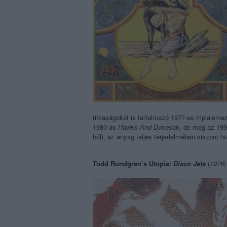
ritkaságokat is tartalmazó 1977-es triplalem
1980-as
Hawks And Doves
on, de még az 19
ból), az anyag teljes terjedelmében viszont h
Todd Rundgren’s Utopia:
Disco Jets
(
1976
)