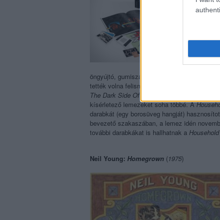
authenti
öngyújtó, gumiszalag, borosüveg, gyufa stb. 
tették volna felismerhetetlenné. Másfél hóna
The Dark Side Of The Moon
után egészen eg
kísérletező lemezeket soha többé. A
Househo
darabkát (egy borosüveg hangját) hasznosíto
bevezető szakaszában, a lemez idén novembe
további darabkákat is hallhatnak a
Household
Neil Young:
Homegrown
(
1975
)