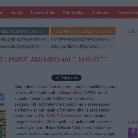
ar
Interjú
Lemezkritika
Filmkritika
Kultsarok
Lemeztásk
SZIG
RDER PODCASTJAI ITT!
FRISS MAGYAR ZENÉK HETENTE!
 LEGJOBB HAZAI LEMEZEK.
HÁTTÉRBEN IS KÖZÉPPONTBAN.
 LEGJOBB SOROZATOK.
2005: EZ MENT HÚSZ ÉVE.
 LEMEZ, AMI MEGHALT, MIELŐTT
Már a hivatalos sajtóközlemény márciusi publikálásakor is
előre borítékolható volt: a
Beach Boys
SMiLE
című
kiadatlan albumának 1966-67-es felvételeiből
összeállított, többféle formátumban és kiszerelésben
elérhető – és pár napja a Recorder által is részletesen
bemutatott
–
The SMiLE Sessions
című kiadvány
megjelenése lesz 2011 egyik legizgalmasabb popzenei
SZE
eseménye. Igaz,
Brian Wilson
2004-ben már kiadta a
hosszú és kacskaringós történetet bejáró lemezanyagot