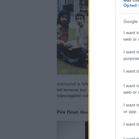
Opted 
Google 
I want t
web or d
I want t
purpose
I want 
motívumot is felhasznált az 1970-es sztoribó
I want t
hat lemezes
box set
formájában adott ki mind
web or d
teljességében soha nem realizált projektjéhez
I want t
or app.
Pink Floyd:
Household Objects
(
1974
)
I want t
I want t