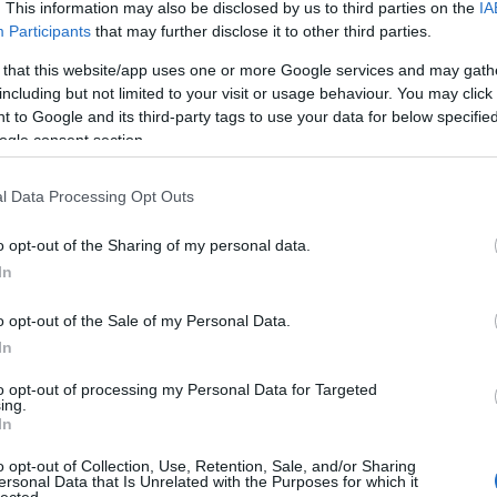
1967-ben döntött a feloszlás mellett, de előtte még
. This information may also be disclosed by us to third parties on the
IA
felvették
Odessey And Oracle
című búcsúalbumukat, a
Participants
that may further disclose it to other third parties.
korszak egyik legtökéletesebb
psych-pop
lemezét. Az
albumról 1969-ben kimásolt
Time Of The Season
a
 that this website/app uses one or more Google services and may gath
Zombies első kislemezslágere lett négy év óta, és komoly
including but not limited to your visit or usage behaviour. You may click 
dilemma elé állította a papíron akkor már nem is létező
 to Google and its third-party tags to use your data for below specifi
együttest: éljenek-e a váratlan sikerrel, és próbálkozzanak
ogle consent section.
újra? A Zombies két dalszerzője, a billentyűs
Rod Argent
és a basszusgitáros
Chris White
akkor már új
együttesüket, az
Argent
et szervezték, az énekes
Colin
l Data Processing Opt Outs
Blunstone
pedig szólókarrierjére koncentrált, és nem is
kívánt részt venni semmiféle reunióban. Argent és White
o opt-out of the Sharing of my personal data.
új számot, és előástak a Zombies-archívumból pár korábban felvett
In
k kiadásra alkalmas állapotba. A
R.I.P.
címre keresztelt 12
égsem adták ki 1969-ben, csak négy évtizeddel később, 2008-
a szereplő dalok már 1997-ben is megjelentek a
Zombie Heaven
o opt-out of the Sale of my Personal Data.
In
to opt-out of processing my Personal Data for Targeted
ing.
In
Hogyan lehet überelni egy vak, süket és néma fiúról szóló
hatásvadász rockoperát? Hát egy még hatásvadászabb
o opt-out of Collection, Use, Retention, Sale, and/or Sharing
rockoperával! A
Who
dalszerző-gitárosa,
Pete
ersonal Data that Is Unrelated with the Purposes for which it
lected.