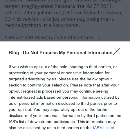
tengeri megfigyelései hatására írta. Az EP 2011.
október 24-én jelenik meg először fizikai formában,
CD-n és
vinyl
en – a teljes zeneanyag pedig máris
meghallgatható itt a Recorderen.
A
Mount Witterberg Orca
EP itt hallható – a
dalsorrend a lejátszó jobb felső sarkában a három
vízszintes csíkra kattintva olvasható:
Blog -
Do Not Process My Personal Information
If you wish to opt-out of the sale, sharing to third parties, or
processing of your personal or sensitive information for
targeted advertising by us, please use the below opt-out
section to confirm your selection. Please note that after your
opt-out request is processed you may continue seeing
interest-based ads based on personal information utilized by
us or personal information disclosed to third parties prior to
your opt-out. You may separately opt-out of the further
disclosure of your personal information by third parties on the
IAB’s list of downstream participants. This information may
also be disclosed by us to third parties on the
IAB’s List of