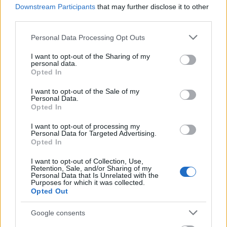
Downstream Participants
that may further disclose it to other
third parties.
Please note that this website/app uses one or more Google
Personal Data Processing Opt Outs
részlet a 2009. május 8-án a New York-i Housing
services and may gather and store information including but
Works könyvesboltban adott koncertről:
not limited to your visit or usage behaviour. You may click to
I want to opt-out of the Sharing of my
personal data.
grant or deny consent to Google and its third-party tags to
Opted In
use your data for below specified purposes in below Google
consent section.
I want to opt-out of the Sale of my
Personal Data.
Opted In
I want to opt-out of processing my
Personal Data for Targeted Advertising.
Opted In
I want to opt-out of Collection, Use,
Retention, Sale, and/or Sharing of my
Personal Data that Is Unrelated with the
Purposes for which it was collected.
Opted Out
Google consents