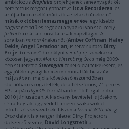
ambiciózus
Biophilia
projektjének zeneanyagát két
hete tettük meghallgathatóvá
itt a Recorderen
, és
az új album mellé máris itt az izlandi énekesnő
másik októberi lemezmegjelenés
e: egy kisebb
nagyságrendű és régebbi anyagról van szó, mely
fizikai
formában most lát csak napvilágot. A
soraiban
három
énekesnőt (
Amber Coffman, Haley
Dekle, Angel Deradoorian
) is felvonultató
Dirty
Projectors
nevű brooklyni
avant-pop
zenekarral
közösen jegyzett
Mount Wittenberg Orca
még 2009-
ben született a
Stereogum
zenei oldal felkérésére, és
egy jótékonysági koncerten mutatták be az év
májusában, majd a következő esztendőben
stúdióban is rögzítették, de a hétszámos, 21 perces
EP csupán
digitális
formában került forgalomba
2010 júniusában. A kiadvány bevételei is jótékony
célra folytak, egy védett tengeri szakaszokat
létrehozó szervezetnek, hiszen a
Mount Wittenberg
Orca
dalait is a tenger ihlette: Dirty Projectors
dalszerző-vezére,
David Longstreth
a
vokálharmóniákra épülő igen hatásos zeneanyagot