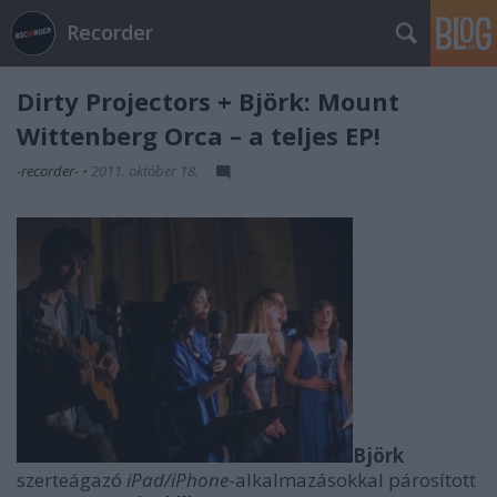
Recorder
Dirty Projectors + Björk: Mount
Wittenberg Orca – a teljes EP!
-recorder-
•
2011. október 18.
Björk
szerteágazó
iPad/iPhone
-alkalmazásokkal párosított