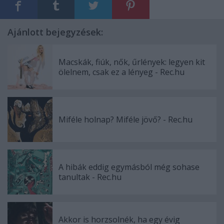
Ajánlott bejegyzések:
Macskák, fiúk, nők, űrlények: legyen kit
ölelnem, csak ez a lényeg - Rec.hu
Miféle holnap? Miféle jövő? - Rec.hu
A hibák eddig egymásból még sohase
tanultak - Rec.hu
Akkor is horzsolnék, ha egy évig