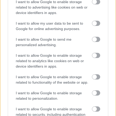
I want to allow Google to enable storage
related to advertising like cookies on web or
device identifiers in apps.
a
Stillness Is The Move
című Dirty Projectors-dal a
I want to allow my user data to be sent to
zenekar korabeli lemezéről, a 2009 júniusában
Google for online advertising purposes.
megjelent és kritikai körökben nagy sikert arató
Bitte
Orca
albumról:
I want to allow Google to send me
personalized advertising.
I want to allow Google to enable storage
related to analytics like cookies on web or
device identifiers in apps.
I want to allow Google to enable storage
related to functionality of the website or app.
I want to allow Google to enable storage
related to personalization.
I want to allow Google to enable storage
related to security, including authentication