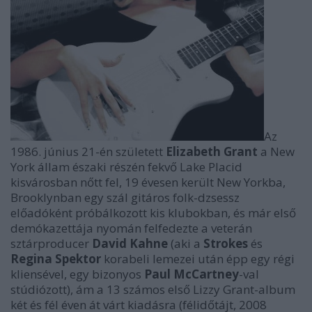
Az
1986. június 21-én született
Elizabeth Grant
a New
York állam északi részén fekvő Lake Placid
kisvárosban nőtt fel, 19 évesen került New Yorkba,
Brooklynban egy szál gitáros folk-dzsessz
előadóként próbálkozott kis klubokban, és már első
demókazettája nyomán felfedezte a veterán
sztárproducer
David Kahne
(aki a
Strokes
és
Regina Spektor
korabeli lemezei után épp egy régi
kliensével, egy bizonyos
Paul McCartney
-val
stúdiózott), ám a 13 számos első Lizzy Grant-album
két és fél éven át várt kiadásra (félidőtájt, 2008