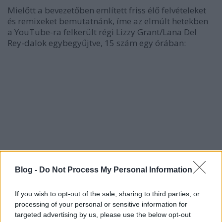
Mielőtt a bevezetőben említett friss élő felvételeket
és remixeket bemutatnánk, íme az elmúlt hetekben
a YouTube-ra felkerült régi Lizzy Grant/Lana Del
Rey-dalok egybegyűjtve, 15 szám egy órában:
Blog -
Do Not Process My Personal Information
If you wish to opt-out of the sale, sharing to third parties, or
processing of your personal or sensitive information for
targeted advertising by us, please use the below opt-out