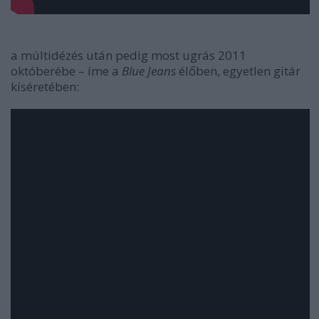
a múltidézés után pedig most ugrás 2011
októberébe – íme a
Blue Jeans
élőben, egyetlen gitár
kíséretében: