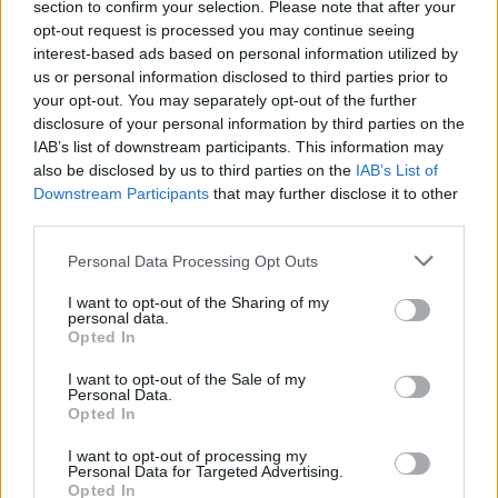
section to confirm your selection. Please note that after your
opt-out request is processed you may continue seeing
interest-based ads based on personal information utilized by
a Recorder által összeállított fenti Dragontape-
us or personal information disclosed to third parties prior to
mixben az alábbi számok szerepelnek:
your opt-out. You may separately opt-out of the further
disclosure of your personal information by third parties on the
You Can Be The Boss
IAB’s list of downstream participants. This information may
Diet Mtn. Dew
also be disclosed by us to third parties on the
IAB’s List of
Gramma
Downstream Participants
that may further disclose it to other
Kill Kill
third parties.
Yayo
Please note that this website/app uses one or more Google
Personal Data Processing Opt Outs
Queen Of The Gas Station
services and may gather and store information including but
Oh Say Can You See
not limited to your visit or usage behaviour. You may click to
I want to opt-out of the Sharing of my
Raise Me Up
personal data.
grant or deny consent to Google and its third-party tags to
Pawn Shop Blues
Opted In
use your data for below specified purposes in below Google
Brite Lites
consent section.
I want to opt-out of the Sale of my
Driving In Cars With Boys
Personal Data.
Lolita
Opted In
Disco
I want to opt-out of processing my
For K Part 2 (Demo)
Personal Data for Targeted Advertising.
Elvis (Demo)
Opted In