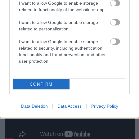
I want to allow Google to enable storage
related to functionality of the website or app.
... és egy hatvanas évekbeli Skeeter Davis-sláger
I want to allow Google to enable storage
feldolgozása ugyanarról 2008-as koncertről:
related to personalization.
I want to allow Google to enable storage
related to security, including authentication
functionality and fraud prevention, and other
user protection.
CONFIRM
Data Deletion
Data Access
Privacy Policy