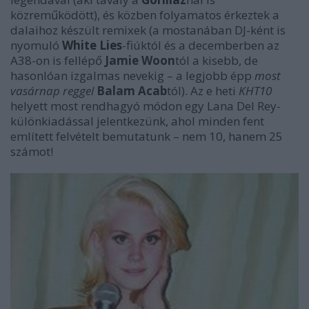
közreműködött), és közben folyamatos érkeztek a
dalaihoz készült remixek (a mostanában DJ-ként is
nyomuló
White Lies
-fiúktól és a decemberben az
A38-on is fellépő
Jamie Woon
tól a kisebb, de
hasonlóan izgalmas nevekig – a legjobb épp
most
vasárnap reggel
Balam Acab
tól). Az e heti
KHT10
helyett most rendhagyó módon egy Lana Del Rey-
különkiadással jelentkezünk, ahol minden fent
említett felvételt bemutatunk – nem 10, hanem 25
számot!