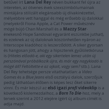
betűvel írt
Lana Del Rey
néven bukkant fel újra az
intereten, az ötvenes évek szexszimbólumainak
mintájára stilizált elegánsabb új dívakinézettel,
mélyebbre vett hanggal és még erősebb új dalokkal
(melyekről Fiona Apple, a Cat Power művésznév
mögé bújó Chan Marshall és a
Mazzy Star
-
énekesnő Hope Sandoval egyaránt eszünkbe juthat),
és ezeknek az új daloknak köszönhetően nyáron az
Interscope kiadóhoz is leszerződött. A siker gyorsan
és hangosan jött, ahogy a hipszterek gyűlöletkórusa
is (
Hiteles előadó-e, aki egy sikertelen lemez után új
perszónával próbálkozik újra, és már egy nagykiadó is
mögé áll? Feltöltette-e az ajkait, vagy sem?
stb.). Lana
Del Rey tehetsége persze vitathatatlan: a
Video
Games
és a
Blue Jeans
első osztályú dalok, szerzőjük
pedig láthatóan élőben is képes lesz őket sikerre
vinni. És már készül az
első igazi
profi
videoklip
is a
következő kislemezdalhoz, a
Born To Die
-hoz, mely a
tervek szerint a 2012 elejére ígért új album címét is
adja majd.