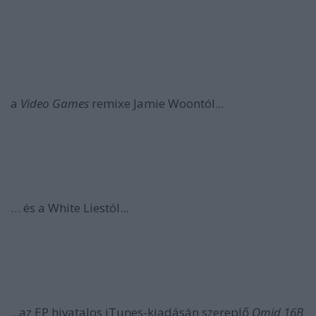
a
Video Games
remixe Jamie Woontól...
… és a White Liestól...
...az EP hivatalos iTunes-kiadásán szereplő
Omid 16B