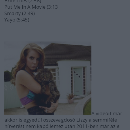
Brite Lites (2:58)
Put Me In A Movie (3:13
Smarty (2:49)
Yayo (5:45)
A videóit már
akkor is egyedül összevagdosó Lizzy a semmiféle
hírverést nem kapó lemez után 2011-ben már az
e