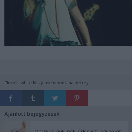
.
Címkék:
white lies
jamie woon
lana del rey
Ajánlott bejegyzések:
Macskák, fiúk, nők, űrlények: legyen kit