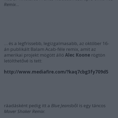
Remix
...
… és a legfrissebb, legizgalmasabb, az október 16-
án publikált Balam Acab-féle remix, amit az
amerikai projekt mögött álló
Alec Koone
rögtön
letölthetővé is tett:
http://www.mediafire.com/?kaq7cbg3fy709d5
ráadásként pedig itt a
Blue Jeans
ből is egy táncos
Mover Shaker Remix
: