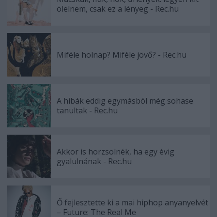
ölelnem, csak ez a lényeg - Rec.hu
Miféle holnap? Miféle jövő? - Rec.hu
A hibák eddig egymásból még sohase
tanultak - Rec.hu
Akkor is horzsolnék, ha egy évig
gyalulnának - Rec.hu
Ő fejlesztette ki a mai hiphop anyanyelvét
– Future: The Real Me