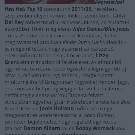
Képzeletbeli
Heti Heti Top 10
sorozatunk
2011/35.
részében,
szeptember elején külön blokkot szenteltünk
Lana
Del Rey
művésznevű új kedvencünknek, bemutattuk
az október 10-én megjelenő
Video Games/Blue Jeans
dupla A-oldalas kislemez friss klipdalait, illetve a
még tavasszal publikált
Kinda Outta Luck
videóját –
és megemlítettük, hogy az amerikai dalszerző-
énekesnő korábban a saját neve alatt,
Lizzy
Grant
ként már adott ki felvételeket. Az elmúlt bő
egy hónapban Lana lett blogoszféra legnagyobb új
sztárja, előkerültek régi számai, meghirdetett
miniturnéjára villámgyorsan fogyott el minden jegy,
ez a mostani hét pedig végig róla szólt: a kislemez
hétfői megjelenésekor YouTube-ra felvett
videójában egyetlen gitár kíséretében énekelte a
Blue
Jeans
t, kedden
Jools Holland
műsorában egy
zongorával és vonószenekarral a
Video Games
t,
pénteken bejelentette, hogy rögzített egy közös
számot
Damon Albarn
nal és
Bobby Womack
soul
legendával (aki tavaly a
Gorillaz
nál is