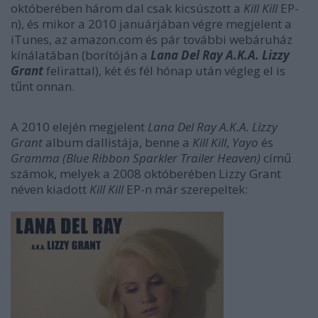
októberében három dal csak kicsúszott a
Kill Kill
EP-
n), és mikor a 2010 januárjában végre megjelent a
iTunes, az amazon.com és pár további webáruház
kínálatában (borítóján a
Lana Del Ray A.K.A. Lizzy
Grant
felirattal), két és fél hónap után végleg el is
tűnt onnan.
A 2010 elején megjelent
Lana Del Ray A.K.A. Lizzy
Grant
album dallistája, benne a
Kill Kill
,
Yayo
és
Gramma (Blue Ribbon Sparkler Trailer Heaven)
című
számok, melyek a 2008 októberében Lizzy Grant
néven kiadott
Kill Kill
EP-n már szerepeltek: