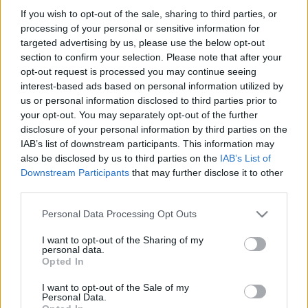
If you wish to opt-out of the sale, sharing to third parties, or
processing of your personal or sensitive information for
targeted advertising by us, please use the below opt-out
section to confirm your selection. Please note that after your
opt-out request is processed you may continue seeing
interest-based ads based on personal information utilized by
us or personal information disclosed to third parties prior to
your opt-out. You may separately opt-out of the further
disclosure of your personal information by third parties on the
IAB’s list of downstream participants. This information may
also be disclosed by us to third parties on the
IAB’s List of
Downstream Participants
that may further disclose it to other
third parties.
Please note that this website/app uses one or more Google
Personal Data Processing Opt Outs
Kurt és Courtney 1993-as duófellépése a
Rock
services and may gather and store information including but
Against Rape
jótékonysági koncerten:
not limited to your visit or usage behaviour. You may click to
I want to opt-out of the Sharing of my
personal data.
grant or deny consent to Google and its third-party tags to
Opted In
use your data for below specified purposes in below Google
consent section.
I want to opt-out of the Sale of my
Personal Data.