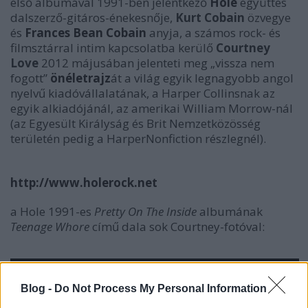
első albumával 1991-ben jelentkező
Hole
együttes
dalszerző-gitáros-énekesnője,
Kurt Cobain
özvegye
és
Frances Bean Cobain
anyja, a számos rock- és
filmsztárral intim kapcsolatba kerülő
Courtney
Love
2012 májusában jelenteti meg „vissza nem
fogott”
önéletrajz
át a világ egyik legnagyobb angol
nyelvű kiadóvállalatának, a Harper Collinsnak az
egyik alkiadójánál, az amerikai William Morrow-nál
(az Egyesült Királyság és Brit Nemzetközösség
területén pedig a HarperNonfiction részlegnél).
http://www.holerock.net
a Hole 1991-es
Pretty On The Inside
albumának
Teenage Whore
című dala sok Courtney-fotóval:
Blog -
Do Not Process My Personal Information