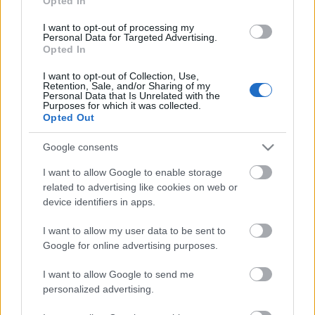
Opted In
I want to opt-out of processing my
Personal Data for Targeted Advertising.
Opted In
I want to opt-out of Collection, Use,
Retention, Sale, and/or Sharing of my
Personal Data that Is Unrelated with the
Purposes for which it was collected.
Opted Out
Google consents
I want to allow Google to enable storage
related to advertising like cookies on web or
device identifiers in apps.
a
Playing Your Song
című
grunge
sirató a Hole 1998-
I want to allow my user data to be sent to
as
Celebrity Skin
albumáról:
Google for online advertising purposes.
I want to allow Google to send me
personalized advertising.