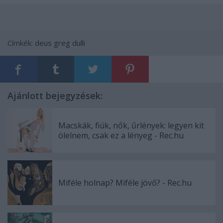
Címkék:
deus
greg dulli
Ajánlott bejegyzések:
Macskák, fiúk, nők, űrlények: legyen kit
ölelnem, csak ez a lényeg - Rec.hu
Miféle holnap? Miféle jövő? - Rec.hu