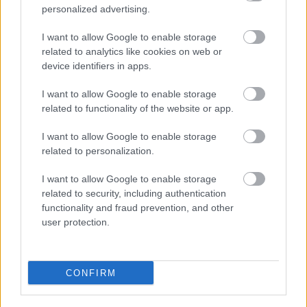
personalized advertising.
I want to allow Google to enable storage
related to analytics like cookies on web or
device identifiers in apps.
I want to allow Google to enable storage
related to functionality of the website or app.
I want to allow Google to enable storage
related to personalization.
I want to allow Google to enable storage
related to security, including authentication
functionality and fraud prevention, and other
user protection.
az album
Constant Now
című első kislemezdalának
CONFIRM
élő előadása egy flamand tévéműsorban: