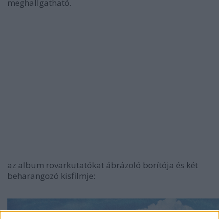
meghallgatható.
az album rovarkutatókat ábrázoló borítója és két
beharangozó kisfilmje: