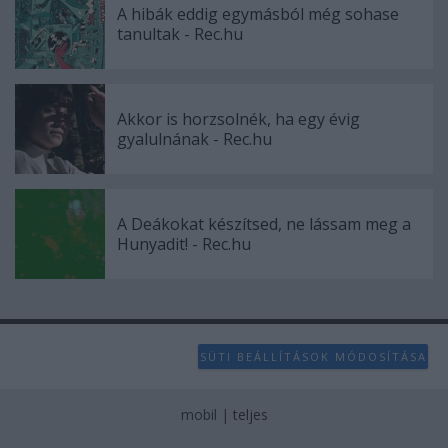
A hibák eddig egymásból még sohase
tanultak - Rec.hu
Akkor is horzsolnék, ha egy évig
gyalulnának - Rec.hu
A Deákokat készítsed, ne lássam meg a
Hunyadit! - Rec.hu
SÜTI BEÁLLÍTÁSOK MÓDOSÍTÁSA
mobil
|
teljes