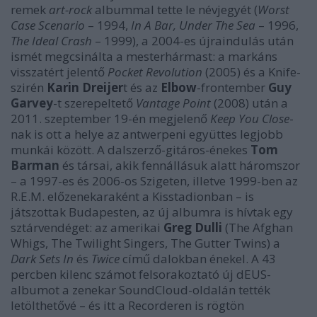
remek
art-rock
albummal tette le névjegyét (
Worst
Case Scenario
– 1994,
In A Bar, Under The Sea
– 1996,
The Ideal Crash
– 1999), a 2004-es újraindulás után
ismét megcsinálta a mesterhármast: a markáns
visszatért jelentő
Pocket Revolution
(2005) és a Knife-
szirén
Karin Dreijer
t és az
Elbow
-frontember
Guy
Garvey
-t szerepeltető
Vantage Point
(2008) után a
2011. szeptember 19-én megjelenő
Keep You Close
-
nak is ott a helye az antwerpeni együttes legjobb
munkái között. A dalszerző-gitáros-énekes
Tom
Barman
és társai, akik fennállásuk alatt háromszor
– a 1997-es és 2006-os Szigeten, illetve 1999-ben az
R.E.M. előzenekaraként a Kisstadionban – is
játszottak Budapesten, az új albumra is hívtak egy
sztárvendéget: az amerikai
Greg Dulli
(The Afghan
Whigs, The Twilight Singers, The Gutter Twins) a
Dark Sets In
és
Twice
című dalokban énekel. A 43
percben kilenc számot felsorakoztató új dEUS-
albumot a zenekar SoundCloud-oldalán tették
letölthetővé – és itt a Recorderen is rögtön