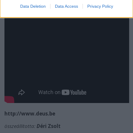
Data Deletion
Data Access
Privacy Policy
http://www.deus.be
összeállította:
D
éri Zsolt