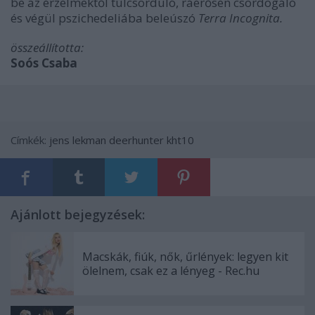
be az érzelmektől túlcsorduló, ráérősen csordogáló
és végül pszichedeliába beleúszó
Terra Incognita.
összeállította:
Soós Csaba
Címkék:
jens lekman
deerhunter
kht10
Ajánlott bejegyzések:
Macskák, fiúk, nők, űrlények: legyen kit
ölelnem, csak ez a lényeg - Rec.hu