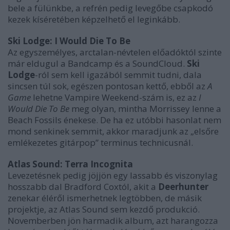
bele a fülünkbe, a refrén pedig levegőbe csapkodó
kezek kíséretében képzelhető el leginkább.
Ski Lodge: I Would Die To Be
Az egyszemélyes, arctalan-névtelen előadóktól szinte
már eldugul a Bandcamp és a SoundCloud.
Ski
Lodge
-ról sem kell igazából semmit tudni, dala
sincsen túl sok, egészen pontosan kettő, ebből az
A
Game
lehetne Vampire Weekend-szám is, ez az
I
Would Die To Be
meg olyan, mintha Morrissey lenne a
Beach Fossils énekese. De ha ez utóbbi hasonlat nem
mond senkinek semmit, akkor maradjunk az „elsőre
emlékezetes gitárpop” terminus technicusnál.
Atlas Sound: Terra Incognita
Levezetésnek pedig jöjjön egy lassabb és viszonylag
hosszabb dal Bradford Coxtól, akit a
Deerhunter
zenekar éléről ismerhetnek legtöbben, de másik
projektje, az Atlas Sound sem kezdő produkció.
Novemberben jön harmadik album, azt harangozza