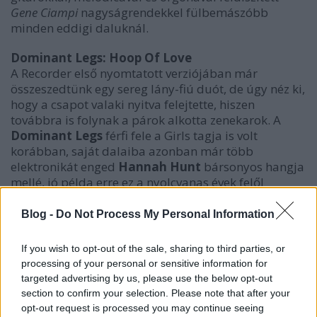
Gene Ciampi
nagyságrendekkel fülbemászóbb
minden eddigi daluknál.
Dominant Legs: Hoop Of Love
A Recorder első nyomtatott verziójában már
összeszedtünk egy sereg lány-fiú duót, de úgy néz ki,
hogy a csapot valaki nyitva felejtette, hiszen
továbbra is folynak a párok alkotta zenekarok. A
Dominant Legs
férfi fele a Girls tagja is volt
korábban, saját dalaiba azonban már több
elektronikát enged
Hannah Hunt
bársonyos hangja
mellé, jó példa erre ez a nyolcvanas évek felől
közelítő, napsütéses és határtalanul boldog Hoop Of
Love, ami a szeptember 27-én megjelenő
Blog -
Do Not Process My Personal Information
debütalbumot vezeti fel.
If you wish to opt-out of the sale, sharing to third parties, or
The Stepkids: Shadows On Behalf
processing of your personal or sensitive information for
Ha a Jackie Brown bevezető képsorain Pam Grier
targeted advertising by us, please use the below opt-out
nem Bobby Womack klasszikus dalára, az
Across
section to confirm your selection. Please note that after your
110th Street
re, hanem a Connecticutból származó
opt-out request is processed you may continue seeing