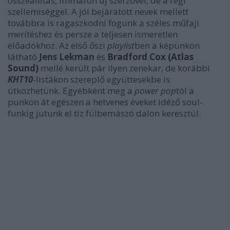
összeállítás, immáron új szerzővel, de a régi
szellemiséggel. A jól bejáratott nevek mellett
továbbra is ragaszkodni fogunk a széles műfaji
merítéshez és persze a teljesen ismeretlen
előadókhoz. Az első őszi
playlist
ben a képünkön
látható
Jens Lekman
és
Bradford Cox (Atlas
Sound)
mellé került pár ilyen zenekar, de korábbi
KHT10
-listákon szereplő együttesekbe is
ütközhetünk. Egyébként meg a
power pop
tól a
punkon át egészen a hetvenes éveket idéző soul-
funkig jutunk el tíz fülbemászó dalon keresztül.