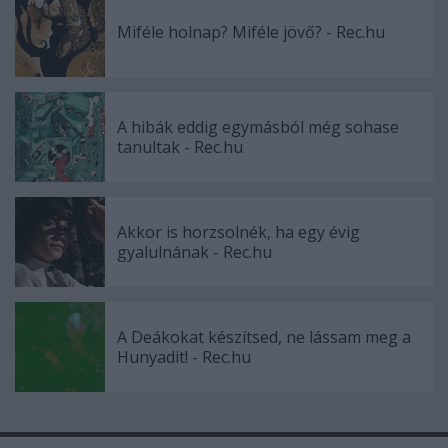
Miféle holnap? Miféle jövő? - Rec.hu
A hibák eddig egymásból még sohase
tanultak - Rec.hu
Akkor is horzsolnék, ha egy évig
gyalulnának - Rec.hu
A Deákokat készítsed, ne lássam meg a
Hunyadit! - Rec.hu