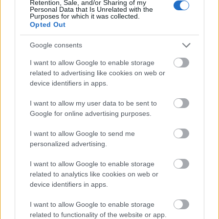
Retention, Sale, and/or Sharing of my
szerkesztőség most nem ad tippeket senkinek.
Personal Data that Is Unrelated with the
Purposes for which it was collected.
Opted Out
Jens Lekman: An Argument With Myself
Kedvenc svéd trubadúrunk végre hallat magáról
Google consents
négy évvel legutolsó albuma, a
Night Falls Over
Kortedala
után. A dal, amelyben saját magával
I want to allow Google to enable storage
vitatkozik, a szeptember 20-án megjelenő, azonos
related to advertising like cookies on web or
című EP-n lesz hallható, egyébként meg akár fel is
device identifiers in apps.
férhetett volna Paul Simon 1986-os
Graceland
lemezére. A magyarországi rajongóknak pedig jó hír,
I want to allow my user data to be sent to
Google for online advertising purposes.
hogy Jens október 26-án a közelben, Bécsben lép fel.
I want to allow Google to send me
The Demos: Nervous
personalized advertising.
Bár a New York állambeli Rochesterből származó
The Demos
bemutatkozó albuma már nyár elején
I want to allow Google to enable storage
megjelent, mégis vétek lenne figyelmen kívül hagyni,
related to analytics like cookies on web or
hiszen van rajta jó pár power pop gyöngyszem, nem
device identifiers in apps.
csoda, hiszen az énekes Big Star-pólóban feszít a
Nervous
videójában, amiből kihallatszik a Strokes is,
I want to allow Google to enable storage
ahogy Velvet Underground- és akár Wilco-hatásokat
related to functionality of the website or app.