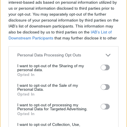
Stepkids
együttes Shadows On Behalfjára
interest-based ads based on personal information utilized by
szaporázná a lépteit, akkor sem szólhatnánk egy
us or personal information disclosed to third parties prior to
szót sem, hiszen az Alicia Keys-, Lauryn Hill- és 50
your opt-out. You may separately opt-out of the further
Cent-koncerteken edződött háttérzenészek alkotta
disclosure of your personal information by third parties on the
zenekar bámulatosan hozza a hatvanas évek
IAB’s list of downstream participants. This information may
végének és a hetvenes évek elejének pszichedelikus
also be disclosed by us to third parties on the
IAB’s List of
Downstream Participants
that may further disclose it to other
soul-funk hangzását. Debütáló lemezüket az
third parties.
innovatív
hiphop
előadóiról (Madlib, J Dilla) ismert
Stones Throw fogja kiadni szeptember végén.
Please note that this website/app uses one or more Google
Personal Data Processing Opt Outs
services and may gather and store information including but
Caged Animals: Teflon Heart
not limited to your visit or usage behaviour. You may click to
I want to opt-out of the Sharing of my
Ezzel a brooklyni zenekarral zártuk a nyári
personal data.
grant or deny consent to Google and its third-party tags to
Opted In
szabadság előtti utolsó KHT-
playlist
et, azóta kijött
use your data for below specified purposes in below Google
egy újabb kislemez, ami simán lehet az ősz egyik
consent section.
I want to opt-out of the Sale of my
slágere, legalábbis a refrénjét az Isten is hangos
Personal Data.
ordításra teremtette, miközben ez igazából egy
Opted In
kotyogó dobgépes, zsongó billentyűfutamokkal
I want to opt-out of processing my
körbepárnázott, hálószobában működő cucc, ahol
Personal Data for Targeted Advertising.
az ember nem nagyon szokott ordibálni. És még arra
Opted In
is megvan az esély, hogy egyesek rendkívül
I want to opt-out of Collection, Use,
„szellemes” szójátékokat találjanak ki a
Teflon
ra. A