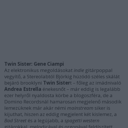
Twin Sister: Gene Ciampi
Az elektronikus megoldásokat
indie
gitárpoppal
vegyítő, a Stereolabtól Björkig húzódó széles skálát
bejáró brooklyni
Twin Sister
t – főleg az imádnivaló
Andrea Estrella
énekesnőt – már eddig is legalább
ezer helyről nyaldosta körbe a blogoszféra, de a
Domino Recordsnál hamarosan megjelenő második
lemezüknek már akár némi
mainstream
siker is
kijuthat, hiszen az eddig megjelent két kislemez, a
Bad Street
és a legújabb, a
spagetti western
gitárokkal, melodicával és orgonával feldíszített