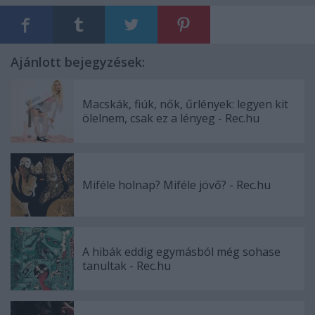
Ajánlott bejegyzések:
Macskák, fiúk, nők, űrlények: legyen kit
ölelnem, csak ez a lényeg - Rec.hu
Miféle holnap? Miféle jövő? - Rec.hu
A hibák eddig egymásból még sohase
tanultak - Rec.hu