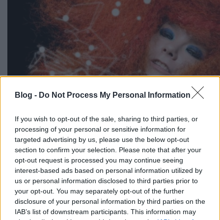
Blog -
Do Not Process My Personal Information
If you wish to opt-out of the sale, sharing to third parties, or
processing of your personal or sensitive information for
targeted advertising by us, please use the below opt-out
section to confirm your selection. Please note that after your
opt-out request is processed you may continue seeing
ez pedig már egy 20 másodperces részlet a
Moon
interest-based ads based on personal information utilized by
című szám stúdióverziójából:
us or personal information disclosed to third parties prior to
your opt-out. You may separately opt-out of the further
disclosure of your personal information by third parties on the
IAB’s list of downstream participants. This information may