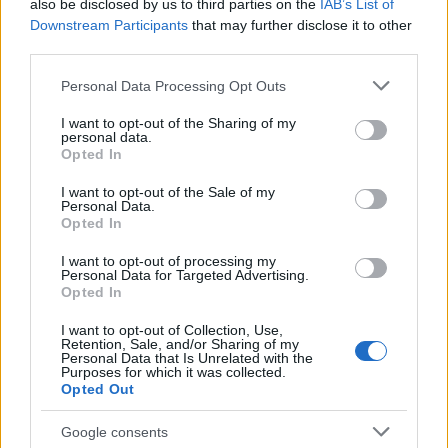
also be disclosed by us to third parties on the
IAB’s List of
Downstream Participants
that may further disclose it to other
third parties.
a
Moon
ősbemutatója 2011. június 30-án a
Please note that this website/app uses one or more Google
Personal Data Processing Opt Outs
Manchesteri Nemzetközi Fesztiválon:
services and may gather and store information including but
not limited to your visit or usage behaviour. You may click to
I want to opt-out of the Sharing of my
personal data.
grant or deny consent to Google and its third-party tags to
Opted In
use your data for below specified purposes in below Google
consent section.
I want to opt-out of the Sale of my
Personal Data.
Opted In
I want to opt-out of processing my
Personal Data for Targeted Advertising.
Opted In
I want to opt-out of Collection, Use,
Retention, Sale, and/or Sharing of my
Personal Data that Is Unrelated with the
Purposes for which it was collected.
Opted Out
Google consents