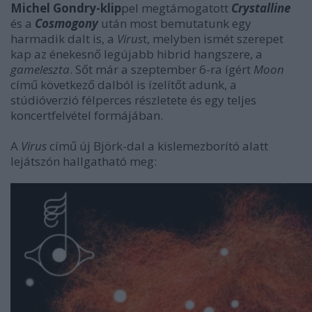
Michel Gondry-klip
pel megtámogatott
Crystalline
és a
Cosmogony
után most bemutatunk egy
harmadik dalt is, a
Virus
t, melyben ismét szerepet
kap az énekesnő legújabb hibrid hangszere, a
gameleszta
. Sőt már a szeptember 6-ra ígért
Moon
című következő dalból is ízelítőt adunk, a
stúdióverzió félperces részletete és egy teljes
koncertfelvétel formájában.
A
Virus
című új Björk-dal a kislemezborító alatt
lejátszón hallgatható meg: