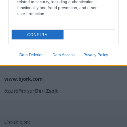
related to security, including authentication
2. Cosmogony
functionality and fraud prevention, and other
3. Dark Matter
user protection.
4. Thunderbolt
5. Moon
6. Crystalline
CONFIRM
7. Hollow
8. Sacrifice
9. Mutual Core
10. Solstice
Data Deletion
Data Access
Privacy Policy
www.bjork.com
összeállította:
Déri Zsolt
Címkék:
björk