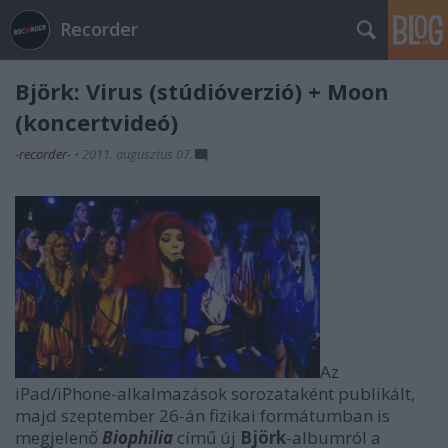
Recorder
Björk: Virus (stúdióverzió) + Moon
(koncertvideó)
-recorder-
•
2011. augusztus 07.
Az
iPad/iPhone-alkalmazások sorozataként publikált,
majd szeptember 26-án fizikai formátumban is
megjelenő
Biophilia
című új
Björk
-albumról a