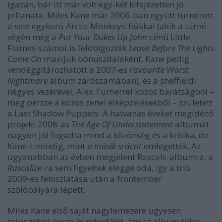
igazán, bár itt már volt egy-két kifejezetten jó
pillanata. Miles Kane már 2006-ban együtt turnézott
a vele egykorú Arctic Monkeys-fiúkkal (akik a turné
végén még a
Put Your Dukes Up John
című Little
Flames-számot is feldolgozták
Leave Before The Lights
Come On
maxijuk bónuszdalaként, Kane pedig
vendéggitározhatott a 2007-es
Favourite Worst
Nightmare
album zárószámában), és a sheffieldi
négyes vezérével, Alex Turnerrel közös barátságból –
meg persze a közös zenei elképzelésekből – született
a Last Shadow Puppets. A hatvanas éveket megidéző
projekt 2008-as
The Age Of Understatement
albumát
nagyon jól fogadta mind a közönség és a kritika, de
Kane-t mindig, mint
a másik srácot
emlegették. Az
ugyanabban az évben megjelent Rascals-albumra, a
Rascalize
-ra sem figyeltek eléggé oda, így a trió
2009-es feloszlatása után a frontember
szólópályára lépett.
Miles Kane első saját nagylemezére ügyesen
csipegetett össze mindenfélét, ám az album több,