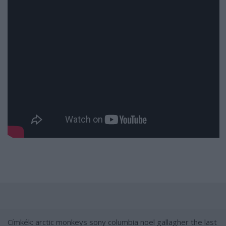
Címkék:
arctic monkeys
sony
columbia
noel gallagher
the last