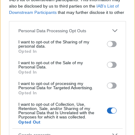
Rearrange
kislemezdal, a táncba hívó „papapázó”
also be disclosed by us to third parties on the
IAB’s List of
Quicksand
(melyben további közreműködőként
Downstream Participants
that may further disclose it to other
Corrine Bailey-Rae
és
Eugene McGuinness
third parties.
vokálozik) , a
Clémence Poésy
francia színésznővel
felvett
Please note that this website/app uses one or more Google
Happenstance
duett, vagy a glam beütésű
Personal Data Processing Opt Outs
services and may gather and store information including but
Come Closer
. A végén már csak egy igazi
not limited to your visit or usage behaviour. You may click to
I want to opt-out of the Sharing of my
sztárvendéget kell megemlítenünk:
Noel Gallagher
t,
personal data.
grant or deny consent to Google and its third-party tags to
aki a
My Fantasy
című számban énekel – lemezen
Opted In
use your data for below specified purposes in below Google
először az Oasis feloszlása óta.
consent section.
I want to opt-out of the Sale of my
Personal Data.
Opted In
8/10
I want to opt-out of processing my
Németh Róbert
Personal Data for Targeted Advertising.
Opted In
www.mileskane.com
I want to opt-out of Collection, Use,
Retention, Sale, and/or Sharing of my
Come Closer
Personal Data that Is Unrelated with the
Purposes for which it was collected.
Opted Out
Google consents