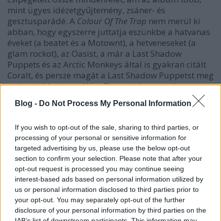
mint ügyes idézetgyűjtemény, zsáner- és
gesztusparádé. A
Colour Of The Trap
nem merül ki
abban, hogy egyszerre juttatja eszünkbe a hatvanas
éveket (a beatet és a Motownt), a hetveneseket (a
glam rockot), az Oasist, a már a Last Shadow
Puppets és az Arctic Monkeys által is gyakran citált
Coralt, és persze magát a Last Shadow Puppetst meg
az Arctic Monkeyst (Alex Turner három dalban
társzerző!). Nem csak arról szól, hogy
jól szól
(persze
Blog -
Do Not Process My Personal Information
arról is, hiszen erős a producergárda: a többek közt
Franz Ferdinand- és Kills-lemezekről is ismerős
Dan
If you wish to opt-out of the sale, sharing to third parties, or
Carey
mellett a basszistaként és egy dalban
processing of your personal or sensitive information for
társszerzőként is besegítő Super Furry Animals-
targeted advertising by us, please use the below opt-out
főnök
Gruff Rhys
és az amerikai sztárproducer
Dan
section to confirm your selection. Please note that after your
The Automator
is belenyúlt a hangzásba). A lemez
opt-out request is processed you may continue seeing
leginkább arról szól, hogy a fiatal Paul McCartney-ra
interest-based ads based on personal information utilized by
emlékeztető Miles Kane saját értékén jó szerző-
us or personal information disclosed to third parties prior to
előadó, egyszerűbben: hogy
jó számokat írt
.
your opt-out. You may separately opt-out of the further
Olyanokat, mint az őrült producer-zsenit, Joe Meeket
disclosure of your personal information by third parties on the
idéző, ellenállhatatlan gitártémával kényeztető
IAB’s list of downstream participants. This information may