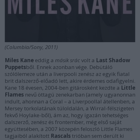
(Columbia/Sony, 2011)
Miles Kane
eddig a
másik srác
volt a
Last Shadow
Puppets
ből. Ennek azonban vége. Debütáló
szólólemeze után a liverpooli zenész az egyik fiatal
brit dalszerző-előadó lett, akire érdemes odafigyelni.
Kane 18 évesen, 2004-ben gitárosként kezdte a
Little
Flames
nevű öttagú zenekarban (amely ugyanonnan
indult, ahonnan a Coral – a Liverpoollal átellenben, a
Mersey torkolatának túloldalán, a Wirral-félszigeten
fekvő Hoylake-ből), ám az, hogy igazán tehetséges
dalszerző, zenész és frontember, még első saját
együttesében, a 2007 közepén feloszló Little Flames
tagjaiból alakított
Rascals
trióban sem derült ki