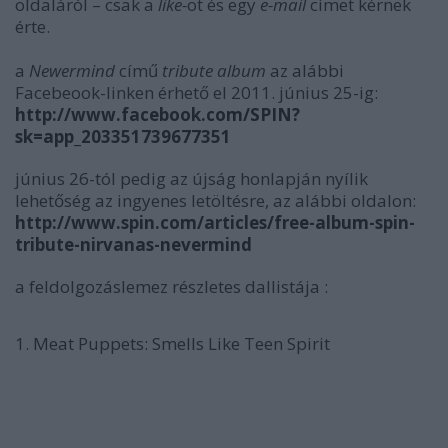
oldaláról – csak a
like-
ot és egy
e-mail
címet kérnek
érte.
a
Newermind
című
tribute album
az alábbi
Facebeook-linken érhető el 2011. június 25-ig:
http://www.facebook.com/SPIN?
sk=app_203351739677351
június 26-tól pedig az újság honlapján nyílik
lehetőség az ingyenes letöltésre, az alábbi oldalon:
http://www.spin.com/articles/free-album-spin-
tribute-nirvanas-nevermind
a feldolgozáslemez részletes dallistája :
1. Meat Puppets: Smells Like Teen Spirit