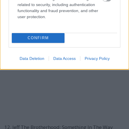
related to security, including authentication
functionality and fraud prevention, and other
user protection.
CONFIRM
11. Telekinesis: On A Plain
Data Deletion
Data Access
Privacy Policy
12. Jeff The Brotherhood: Something In The Way