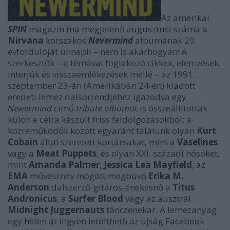
Az amerikai
SPIN
magazin ma megjelenő augusztusi száma a
Nirvana
korszakos
Nevermind
albumának 20.
évfordulóját ünnepli – nem is akárhogyan! A
szerkesztők – a témával foglakozó cikkek, elemzések,
interjúk és visszaemlékezések mellé – az 1991.
szeptember 23-án (Amerikában 24-én) kiadott
eredeti lemez dalsorrendjéhez igazodva egy
Newermind
című
tribute album
ot is összeállítottak
külön e célra készült friss feldolgozásokból: a
közreműködők között egyaránt találunk olyan
Kurt
Cobain
által szeretett kortársakat, mint a
Vaselines
vagy a
Meat Puppets
, és olyan XXI. századi hősöket,
mint
Amanda Palmer
,
Jessica Lea Mayfield
, az
EMA
művésznév mögött megbúvó
Erika M.
Anderson
dalszerző-gitáros-énekesnő a
Titus
Andronicus
, a
Surfer Blood
vagy az ausztrál
Midnight Juggernauts
tánczenekar. A lemezanyag
egy héten át ingyen letölthető az újság Facebook