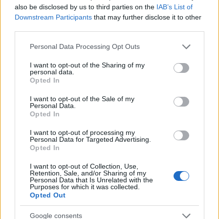
also be disclosed by us to third parties on the
IAB’s List of
Downstream Participants
that may further disclose it to other
third parties.
Please note that this website/app uses one or more Google
Personal Data Processing Opt Outs
services and may gather and store information including but
not limited to your visit or usage behaviour. You may click to
I want to opt-out of the Sharing of my
8. Foxy Shazam: Drain You
personal data.
grant or deny consent to Google and its third-party tags to
Opted In
use your data for below specified purposes in below Google
consent section.
I want to opt-out of the Sale of my
Personal Data.
Opted In
I want to opt-out of processing my
Personal Data for Targeted Advertising.
Opted In
I want to opt-out of Collection, Use,
Retention, Sale, and/or Sharing of my
Personal Data that Is Unrelated with the
Purposes for which it was collected.
Opted Out
9. Jessica Lea Mayfield: Lounge Act
Google consents