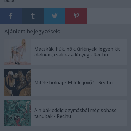
blood
Ajánlott bejegyzések:
Macskák, fiúk, nők, űrlények: legyen kit
ölelnem, csak ez a lényeg - Rec.hu
Miféle holnap? Miféle jövő? - Rec.hu
A hibák eddig egymásból még sohase
tanultak - Rec.hu