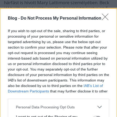
hárfást is hívott Mary Lattimore személyében. Beck
jól hallható jelenléte miatt a
hangzást
tekintve az ő
2002-es folkos albuma, a magasztos szomorúságú
Blog -
Do Not Process My Personal Information
Sea Change
a legkézenfekvőbb analógia a
Demolished
Thoughts
hoz, de a boldog és stabil házasságban élő
Thurston Moore-nál nyilván más a témafelvetés,
If you wish to opt-out of the sale, sharing to third parties, or
mint egy évtizeddel korábban a szerelemben
processing of your personal or sensitive information for
csalódott Becknél, és a Sonic Youth-vezér akusztikus
targeted advertising by us, please use the below opt-out
section to confirm your selection. Please note that after your
dominanciájú szólólemezén zenekara védjegyszerű
opt-out request is processed you may continue seeing
disszonanciája
is visszaköszön. Az album anyagát a
interest-based ads based on personal information utilized by
megjelenés előtt egy héttel több zenei oldalon is
us or personal information disclosed to third parties prior to
közreadták – itt is rögtön meghallgatható:
your opt-out. You may separately opt-out of the further
disclosure of your personal information by third parties on the
IAB’s list of downstream participants. This information may
also be disclosed by us to third parties on the
IAB’s List of
Downstream Participants
that may further disclose it to other
third parties.
Please note that this website/app uses one or more Google
Personal Data Processing Opt Outs
services and may gather and store information including but
not limited to your visit or usage behaviour. You may click to
I want to opt-out of the Sharing of my