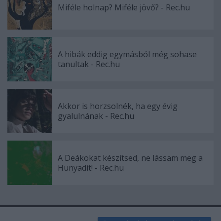
Miféle holnap? Miféle jövő? - Rec.hu
A hibák eddig egymásból még sohase
tanultak - Rec.hu
Akkor is horzsolnék, ha egy évig
gyalulnának - Rec.hu
A Deákokat készítsed, ne lássam meg a
Hunyadit! - Rec.hu