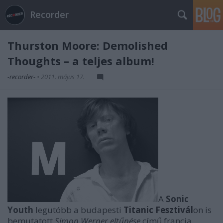
Recorder
Thurston Moore: Demolished
Thoughts – a teljes album!
-recorder-
•
2011. május 17.
A
Sonic
Youth
legutóbb a budapesti
Titanic Fesztivál
on is
bemutatott
Simon Werner eltűnése
című francia