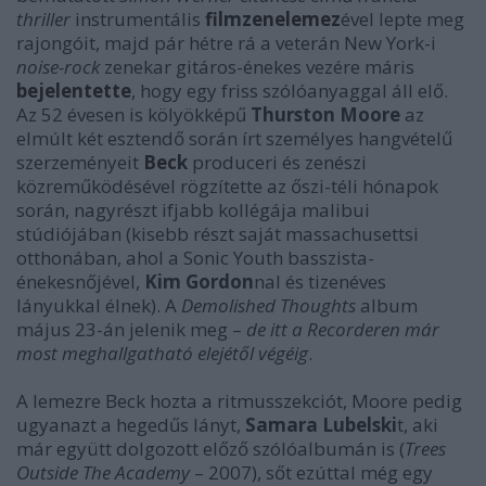
thriller
instrumentális
filmzenelemez
ével lepte meg
rajongóit, majd pár hétre rá a veterán New York-i
noise-rock
zenekar gitáros-énekes vezére máris
bejelentette
, hogy egy friss szólóanyaggal áll elő.
Az 52 évesen is kölyökképű
Thurston Moore
az
elmúlt két esztendő során írt személyes hangvételű
szerzeményeit
Beck
produceri és zenészi
közreműködésével rögzítette az őszi-téli hónapok
során, nagyrészt ifjabb kollégája malibui
stúdiójában (kisebb részt saját massachusettsi
otthonában, ahol a Sonic Youth basszista-
énekesnőjével,
Kim Gordon
nal és tizenéves
lányukkal élnek). A
Demolished Thoughts
album
május 23-án jelenik meg –
de itt a Recorderen már
most meghallgatható elejétől végéig
.
A lemezre Beck hozta a ritmusszekciót, Moore pedig
ugyanazt a hegedűs lányt,
Samara Lubelski
t, aki
már együtt dolgozott előző szólóalbumán is (
Trees
Outside The Academy
– 2007), sőt ezúttal még egy