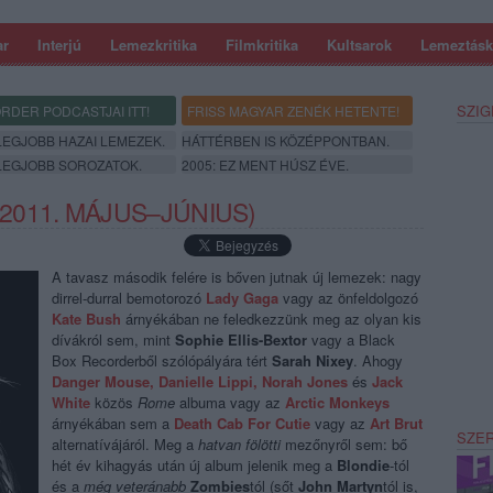
ar
Interjú
Lemezkritika
Filmkritika
Kultsarok
Lemeztásk
SZIG
RDER PODCASTJAI ITT!
FRISS MAGYAR ZENÉK HETENTE!
 LEGJOBB HAZAI LEMEZEK.
HÁTTÉRBEN IS KÖZÉPPONTBAN.
 LEGJOBB SOROZATOK.
2005: EZ MENT HÚSZ ÉVE.
011. MÁJUS–JÚNIUS)
A tavasz második felére is bőven jutnak új lemezek: nagy
dirrel-durral bemotorozó
Lady Gaga
vagy az önfeldolgozó
Kate Bush
árnyékában ne feledkezzünk meg az olyan kis
dívákról sem, mint
Sophie Ellis-Bextor
vagy a Black
Box Recorderből szólópályára tért
Sarah Nixey
. Ahogy
Danger Mouse, Danielle Lippi, Norah Jones
és
Jack
White
közös
Rome
albuma vagy az
Arctic Monkeys
árnyékában sem a
Death Cab For Cutie
vagy az
Art Brut
SZE
alternatívájáról. Meg a
hatvan fölötti
mezőnyről sem: bő
hét év kihagyás után új album jelenik meg a
Blondie
-tól
és a
még veteránabb
Zombies
tól (sőt
John Martyn
tól is,