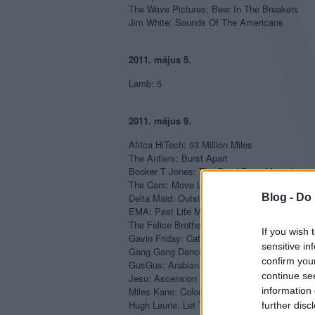
The Wave Pictures: Beer In The Breakers
Jim White: Sounds Of The Americans
2011. május 5.
Lamb: 5
2011. május 9.
Africa HiTech: 93 Million Miles
The Antlers: Burst Apart
Booker T Jones: The Road From Memphis
The Cars: Move Like This
Blog -
Do 
Delta Maid: Outside Looking In
EMA: Past Life Martyred Saints
The Felice Brothers: Celebration, Florida
If you wish 
Gavin Friday: Catholic
sensitive in
Gang Gang Dance: Eye Contact
confirm you
GusGus: Arabian Horse
continue se
Jesu: Ascension
information 
Miles Kane: Colour Of The Trap
Hugh Laurie: Let Them Talk
further disc