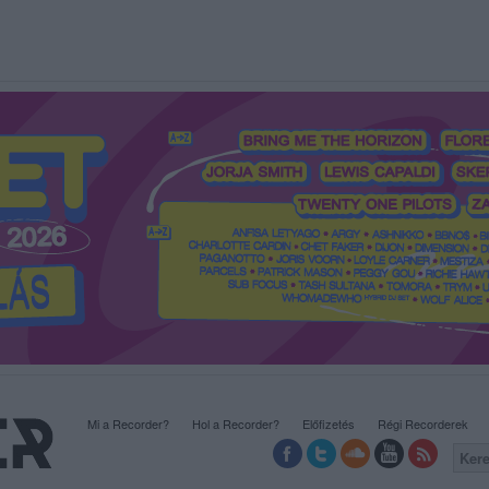
Mi a Recorder?
Hol a Recorder?
Előfizetés
Régi Recorderek