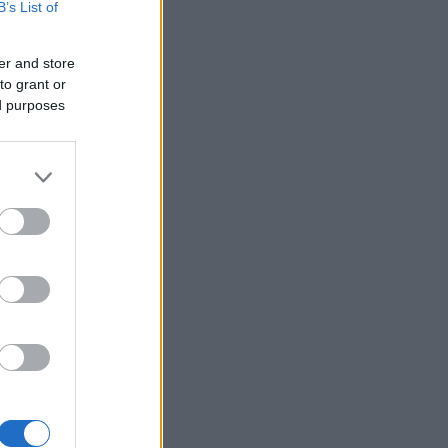
B’s List of
er and store
to grant or
ed purposes