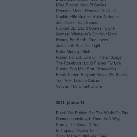
Mike Bloom: King Of Circles
Depeche Mode: Remixes 2: 81-11
Sophie Ellis-Bextor: Make A Scene
John Foxx: Torn Sunset
Fucked Up: David Comes To Life
Gomez: Whatever’s On Your Mind
Hooray For Earth: True Loves
Jessica 6: See The Light
Peter Murphy: Ninth
Robert Pollard: Lord Of The Birdcage
The Rosebuds: Loud Planes Fly Low
Suede: Dog Man Star (
újrakiadás
)
Frank Turner: England Keeps My Bones
Tom Vek: Leisure Seizure
Vetiver: The Errant Charm
2011. június 13.
Black Veil Brides: Set The World On Fire
Dananananaykroyd: There Is A Way
Emmy The Great: Virtue
Is Tropical: Native To
Ziggy Marley: Wild And Free