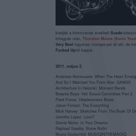
kiadják a kilencvenes évekbeli
Suede
-klassz
kihagyás után,
Thurston Moore
(
Sonic You
Very Best
ingyenes
mixtape
-pel áll elő, de 
Fucked Up
tól kapjuk.
2011. május 2.
Ambrose Akinmusire: When The Heart Emerge
And So I Watched You From Afar: GANGS
Architecture In Helsinki: Moment Bends
Beastie Boys: Hot Souce Committee Part 2
Fleet Foxes: Helplessness Blues
Jason Forrest: The Everything
Mick Harvey: Sketches From The Book Of D
Jennifer Lopez: Love?
Stevie Nicks: In Your Dreams
Raphael Saadiq: Stone Rollin’
Musiq Soulschild: MUSIQINTHEMAGIQ