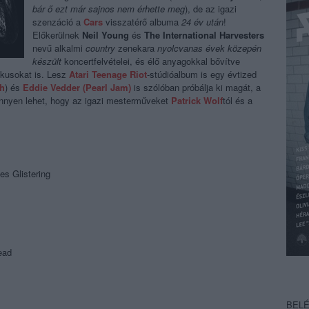
bár ő ezt már sajnos nem érhette meg
), de az igazi
szenzáció a
Cars
visszatérő albuma
24 év után
!
Előkerülnek
Neil Young
és
The International Harvesters
nevű alkalmi
country
zenekara
nyolcvanas évek közepén
készült
koncertfelvételei, és élő anyagokkal bővítve
ikusokat is. Lesz
Atari Teenage Riot
-stúdióalbum is egy évtized
th
) és
Eddie Vedder (Pearl Jam)
is szólóban próbálja ki magát, a
könnyen lehet, hogy az igazi mesterműveket
Patrick Wolf
tól és a
s Glistering
ead
BEL