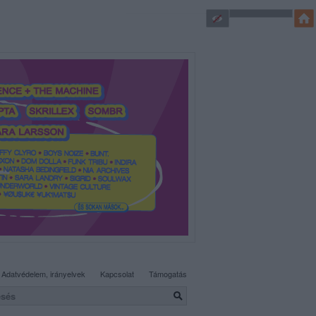
SÜTI BEÁLLÍTÁSOK MÓDOSÍTÁSA
Adatvédelem, irányelvek
Kapcsolat
Támogatás