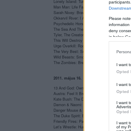
Lonely Island: Turtleneck & Chain
participants
Man Man: Life Fantastic
Downstream 
Sarah Nixey: Brave Tin Soldiers
Okkervil River: I Am Very Far
Please note
Psychedelic Horseshit: Laced
information 
The Sea And The Cake: The Moonlight Butter
deny consent
Tyler, The Creator: Goblin
in below Go
This Will Destroy You: Tunnel Blanket
Urge Overkill: Rock’n’Roll Submarine
The Very Best: Super Mom
Persona
Wild Beasts: Smother
The Zombies: Breathe Out – Breathe In
I want t
Opted 
2011. május 16.
I want t
13 And God: Own Your Ghost
Opted 
Austra: Feel It Break
Kate Bush: The Director’s Cut
I want 
Damon & Naomi: False Beats And True Heart
Advertis
Danger Mouse & Danielle Lippi: Rome
Opted 
The Duke Spirit: Bruiser
Friendly Fires: Pala
I want t
Let’s Wrestle: Hursing Home
of my P
was col