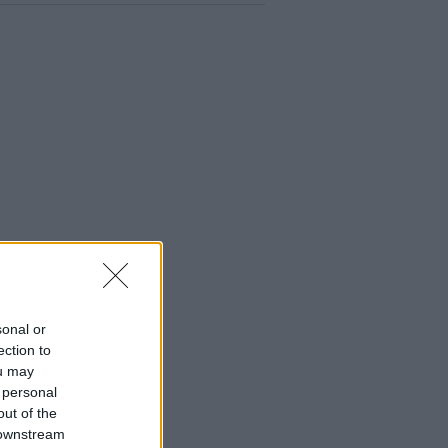
sonal or
ection to
ou may
 personal
out of the
 downstream