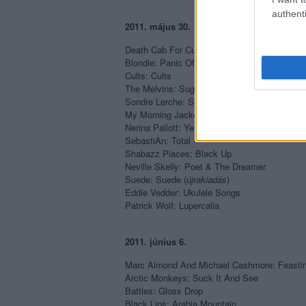
authenti
2011. május 30.
Death Cab For Cutie: Codes And Keys
Blondie: Panic Of Girls
Cults: Cults
The Melvins: Sugar Daddy Kive
Sondre Lerche: Sondre Lerche
My Morning Jacket: Circuital
Nerina Pallott: Year Of The Wolf
SebastiAn: Total
Shabazz Places: Black Up
Neville Skelly: Poet & The Dreamer
Suede: Suede (
újrakiadás
)
Eddie Vedder: Ukulele Songs
Patrick Wolf: Lupercalia
2011. június 6.
Marc Almond And Michael Cashmore: Feastin
Arctic Monkeys: Suck It And See
Battles: Gloss Drop
Black Lips: Arabia Mountain