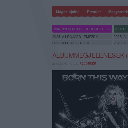
Magazinjaink
Premier
Magyarrad
VAN NYOMTATOTT RECORDERED?
A RECO
2025: A LEGJOBB LEMEZEK.
2025: A
2025: A LEGJOBB FILMEK.
2025: A
ALBUMMEGJELENÉSEK (2
2011.05.03. 17:01,
-RECORDER-