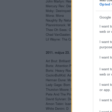
John Martyn: Heaven And Earth
Opted 
Mercury Rev: Deserter’s Songs (
újrakiadás
)
Moby: Destroyed
Mona: Mona
Google 
Naughty By Nature: Anthem Inc.
Plannintorock: W
I want t
Thee Oh Sees: Castlemania
web or d
Chad VanGaalen: Diaper Island
Lil Wayne: Tha Carter IV
I want t
purpose
2011. május 23.
I want 
Art Brut: Brilliant! Tragic!
Boris: Attention Please
I want t
Boris: Heavy Rocks
web or d
CocknBullKid: Adulthood
Herman Dune: Mas Cambios
Lady Gaga: Born This Way
I want t
Thurston Moore: Demolished Thoughts
or app.
Pete And The Pirates: One Thousand Picture
David Sylvian: Died In The Wool
I want t
Amon Tobin: Isam
White Denim: D
I want t