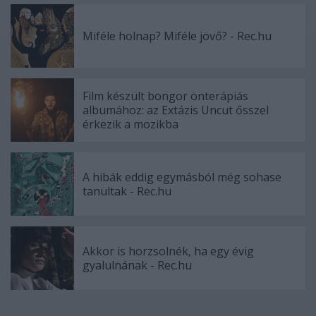
Miféle holnap? Miféle jövő? - Rec.hu
Film készült bongor önterápiás
albumához: az Extázis Uncut ősszel
érkezik a mozikba
A hibák eddig egymásból még sohase
tanultak - Rec.hu
Akkor is horzsolnék, ha egy évig
gyalulnának - Rec.hu