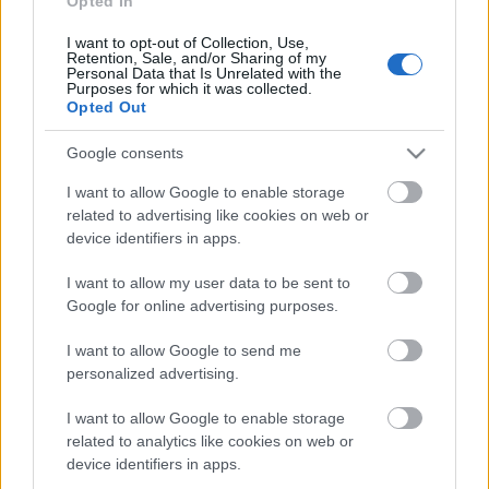
Opted In
I want to opt-out of Collection, Use,
Retention, Sale, and/or Sharing of my
Personal Data that Is Unrelated with the
Purposes for which it was collected.
Opted Out
Google consents
I want to allow Google to enable storage
a
Make Some Noise-
t és a
Too Many Rappers
című
related to advertising like cookies on web or
dalokat
már bemutattuk
a Recorderen, így most
device identifiers in apps.
következzék itt az új szám, a
Say It
albumverziója,
melyet a Beastie Boys a rövidfilm közreadásával egy
I want to allow my user data to be sent to
időben tett fel SoundCloud-oldalára:
Google for online advertising purposes.
I want to allow Google to send me
personalized advertising.
I want to allow Google to enable storage
related to analytics like cookies on web or
device identifiers in apps.
a film részletes stáblistája – a szereplők a