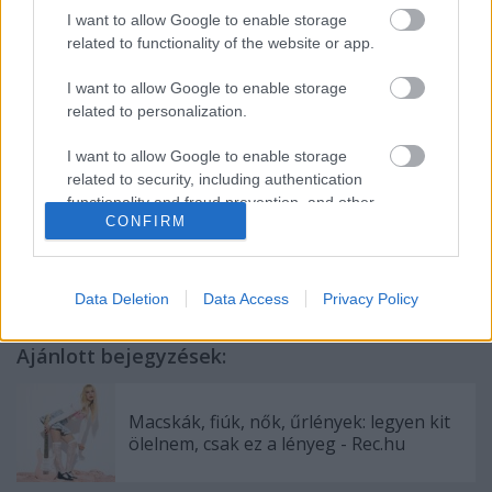
megjelenés sorrendjében:
I want to allow Google to enable storage
http://www.imdb.com/title/tt1791504/fullcredits#
related to functionality of the website or app.
http://beastieboys.com
I want to allow Google to enable storage
related to personalization.
összeállította:
Déri Zsolt
I want to allow Google to enable storage
related to security, including authentication
functionality and fraud prevention, and other
CONFIRM
user protection.
Címkék:
film
beastie boys
Data Deletion
Data Access
Privacy Policy
Ajánlott bejegyzések:
Macskák, fiúk, nők, űrlények: legyen kit
ölelnem, csak ez a lényeg - Rec.hu