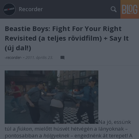
Recorder
Beastie Boys: Fight For Your Right
Revisited (a teljes rövidfilm) + Say It
(új dal!)
-recorder-
•
2011. április 23.
Na jó, essünk
túl a
fiúkon
, mielőtt húsvét hétvégén a lányoknak –
pontosabban a
hölgyeknek
– engednénk át terepet! A