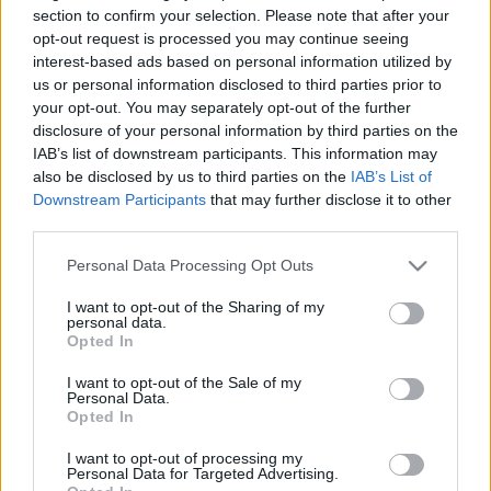
A Beastie Boys-tag
Adam Yauch
(MCA) által
section to confirm your selection. Please note that after your
rendezett filmben sajnos sok új zene sincs: az első
opt-out request is processed you may continue seeing
negyedórában fel-felhangzó
Make Some Noise
és a
interest-based ads based on personal information utilized by
stáblista alatt futó –
Nas
közreműködésével készült
us or personal information disclosed to third parties prior to
és már 2009-ben kiadott –
Too Many Rappers
your opt-out. You may separately opt-out of the further
aktuális albumverziója mellett csupán
egyetlen
új
disclosure of your personal information by third parties on the
számból, a
Say It
ből hallhatunk részleteket.
IAB’s list of downstream participants. This information may
also be disclosed by us to third parties on the
IAB’s List of
A teljes félórás
Fight For Your Right Revisited
kisfilm itt
Downstream Participants
that may further disclose it to other
látható:
third parties.
Please note that this website/app uses one or more Google
Personal Data Processing Opt Outs
services and may gather and store information including but
not limited to your visit or usage behaviour. You may click to
I want to opt-out of the Sharing of my
personal data.
grant or deny consent to Google and its third-party tags to
Opted In
use your data for below specified purposes in below Google
consent section.
I want to opt-out of the Sale of my
Personal Data.
Opted In
I want to opt-out of processing my
Personal Data for Targeted Advertising.