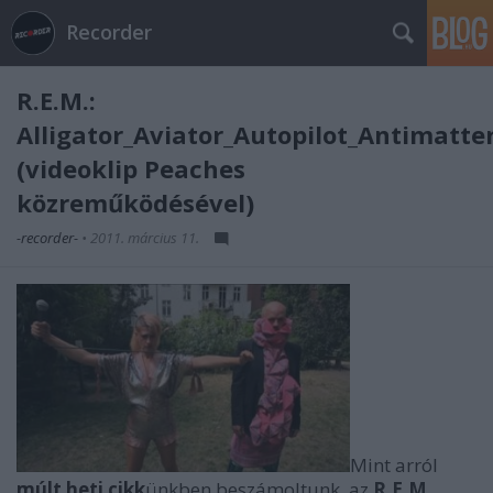
Recorder
R.E.M.:
Alligator_Aviator_Autopilot_Antimatte
(videoklip Peaches
közreműködésével)
-recorder-
•
2011. március 11.
Mint arról
múlt heti cikk
ünkben beszámoltunk, az
R.E.M.