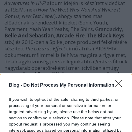
Adventures In Hi-Fi
album idején is készített videókat
az R.E.M.-nek (
How The West Was Won And Where It
Got Us, New Test Leper
), ahogy számos más
előadónak is rendezett klipeket (Sonic Youth,
Pavement, Yeah Yeah Yeahs, The Shins, Grandaddy,
Belle And Sebastian
,
Arcade Fire
,
The Black Keys
stb.) és 2010-ben a Spike Jonze produceri felkérésére
készített
The Lazarus Effect
című afrikai AIDS/HIV-
dokumentumfilmmel is felhívta magára a figyelmet,
de a nagyközönség persze leginkább a
Jackass
filmek
nagydarab operatőreként ismeri (civilben amúgy
épp a
nőnapi összeállítás
unkban szereplő
Patti
Smith-feldolgozás
kapcsán emlegetett néhai
Blog -
Do Not Process My Personal Information
Sleater-Kinney együttes gitáros-énekesnőjének, Corin
Tuckernek a férje). Íme, Lance Bangs legújabb
R.E.M.-klipje Peaches közreműködésével:
If you wish to opt-out of the sale, sharing to third parties, or
processing of your personal or sensitive information for
targeted advertising by us, please use the below opt-out
section to confirm your selection. Please note that after your
opt-out request is processed you may continue seeing
interest-based ads based on personal information utilized by