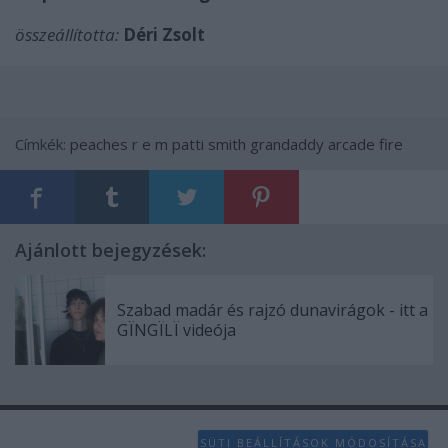
összeállította:
Déri Zsolt
Címkék:
peaches
r e m
patti smith
grandaddy
arcade fire
Ajánlott bejegyzések:
Szabad madár és rajzó dunavirágok - itt a
GÏNGÏLÏ videója
SÜTI BEÁLLÍTÁSOK MÓDOSÍTÁSA