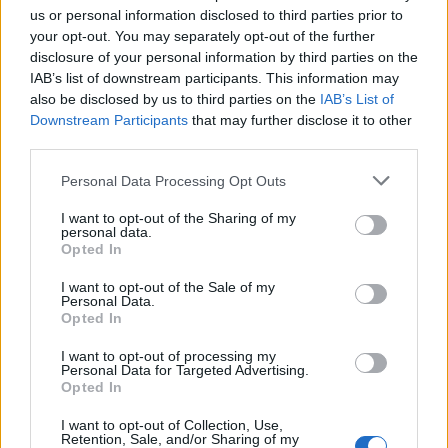
us or personal information disclosed to third parties prior to
your opt-out. You may separately opt-out of the further
disclosure of your personal information by third parties on the
IAB’s list of downstream participants. This information may
also be disclosed by us to third parties on the
IAB’s List of
Downstream Participants
that may further disclose it to other
third parties.
Please note that this website/app uses one or more Google
Personal Data Processing Opt Outs
services and may gather and store information including but
not limited to your visit or usage behaviour. You may click to
I want to opt-out of the Sharing of my
personal data.
grant or deny consent to Google and its third-party tags to
Opted In
use your data for below specified purposes in below Google
consent section.
I want to opt-out of the Sale of my
Personal Data.
a legszebb szám, amihez Lance Bangs valaha is
Opted In
klipet rendezett: a néhai Grandaddy együttes
I want to opt-out of processing my
Hewlett's Daughter
című dala a 2000-es
The
Personal Data for Targeted Advertising.
Sophtware Slump
albumról
Opted In
I want to opt-out of Collection, Use,
Retention, Sale, and/or Sharing of my