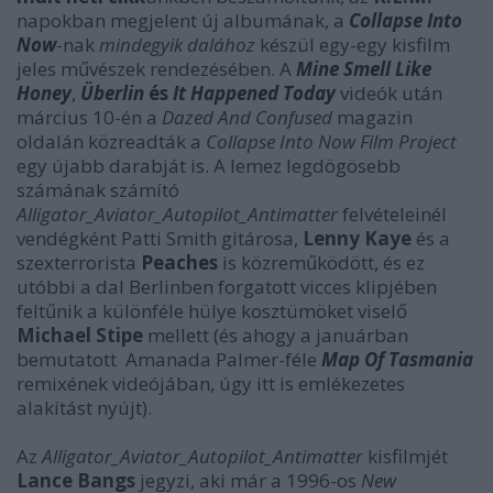
napokban megjelent új albumának, a
Collapse Into
Now
-nak
mindegyik dalához
készül egy-egy kisfilm
jeles művészek rendezésében. A
Mine Smell Like
Honey
,
Überlin
és
It Happened Today
videók után
március 10-én a
Dazed And Confused
magazin
oldalán közreadták a
Collapse Into Now Film Project
egy újabb darabját is. A lemez legdögösebb
számának számító
Alligator_Aviator_Autopilot_Antimatter
felvételeinél
vendégként Patti Smith gitárosa,
Lenny Kaye
és a
szexterrorista
Peaches
is közreműködött, és ez
utóbbi a dal Berlinben forgatott vicces klipjében
feltűnik a különféle hülye kosztümöket viselő
Michael Stipe
mellett (és ahogy a januárban
bemutatott Amanada Palmer-féle
Map Of Tasmania
remixének videójában, úgy itt is emlékezetes
alakítást nyújt).
Az
Alligator_Aviator_Autopilot_Antimatter
kisfilmjét
Lance Bangs
jegyzi, aki már a 1996-os
New