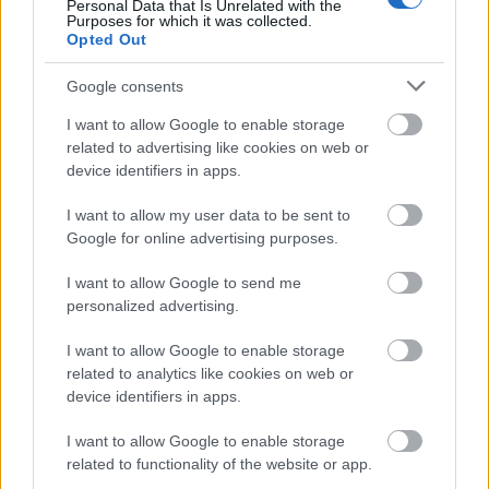
Personal Data that Is Unrelated with the
Purposes for which it was collected.
Opted Out
Google consents
I want to allow Google to enable storage
related to advertising like cookies on web or
device identifiers in apps.
I want to allow my user data to be sent to
Google for online advertising purposes.
I want to allow Google to send me
personalized advertising.
I want to allow Google to enable storage
related to analytics like cookies on web or
ez az első Arcade Fire-album első számának, a
device identifiers in apps.
Neighbourhood 1 (Tunnels)
-nak a 2005-ös Lance
I want to allow Google to enable storage
Bangs-klipje, melyhez az animációs részeket a
related to functionality of the website or app.
zenekar egyik hajdani tagja, a dalban társszerzőként