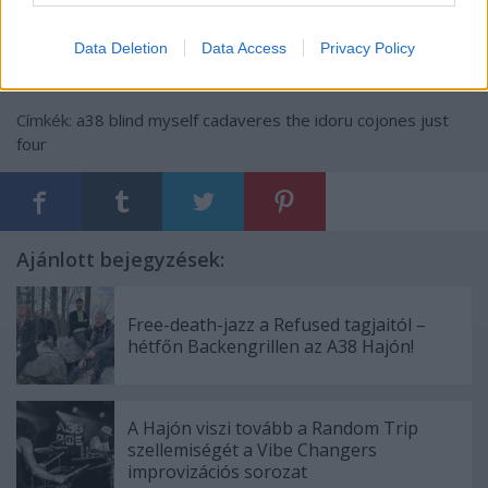
Data Deletion
Data Access
Privacy Policy
Címkék:
a38
blind myself
cadaveres
the idoru
cojones
just
four
Ajánlott bejegyzések:
Free-death-jazz a Refused tagjaitól –
hétfőn Backengrillen az A38 Hajón!
A Hajón viszi tovább a Random Trip
szellemiségét a Vibe Changers
improvizációs sorozat