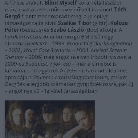
A 17 éve alakult
Blind Myself
korai felállásából
mára csak a tévés műsorvezetőként is ismert
Tóth
Gergő
frontember maradt meg, a jelenlegi
társaságot rajta kívül
Szalkai Tibor
(gitár),
Kolozsi
Péter
(basszus) és
Szabó László
(dob) alkotja. A
hardcore/metal
vonalon mozgó BM első négy
albuma (
Heaven’t
– 1999,
Product Of Our Imagination
– 2002,
Worst Case Scenario
– 2004,
Ancient Scream
Therapy
– 2006) még angol nyelven íródott, viszont a
2009-es
Budapest, 7 fok, eső
– már a címéből is
láthatóan – magyarul. Az A38-on tartandó koncert
apropója a
Szumma
című válogatásalbum, melyre
Gergőék a legjobb számaikat gyűjtötték össze, pár új
– angol nyelvű – felvétel társaságában.