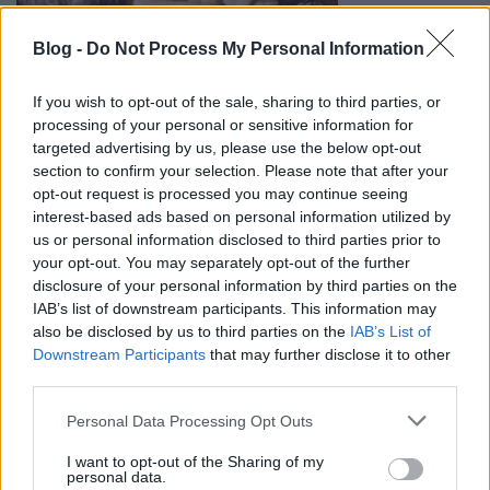
Blog -
Do Not Process My Personal Information
Az est másik
lemezbemutatója a
Cadaveres
nevéhez fűződik – a
If you wish to opt-out of the sale, sharing to third parties, or
székesfehérvári
Cadaveres De Tortugas
processing of your personal or sensitive information for
utódzenekara nemrégiben
MindStream
címmel
targeted advertising by us, please use the below opt-out
jelentetett meg új albumot, és a dalokat most élőben
section to confirm your selection. Please note that after your
is bemutatja a hajó közönségének. Szintén fellép
opt-out request is processed you may continue seeing
még a
hardcore
és
thrash
határán mozgó
Just Four
,
interest-based ads based on personal information utilized by
valamint a
death metal
ban utazó
Cojones
–
us or personal information disclosed to third parties prior to
ráadásul a napokban kiderült, hogy a
your opt-out. You may separately opt-out of the further
beharangozott meglepetészenekar az
Idoru
lesz!
disclosure of your personal information by third parties on the
IAB’s list of downstream participants. This information may
Jegyár:
1200 Ft
also be disclosed by us to third parties on the
IAB’s List of
Downstream Participants
that may further disclose it to other
http://www.blindmyself.com
third parties.
http://www.cadaveres.hu
Please note that this website/app uses one or more Google
Personal Data Processing Opt Outs
http://www.myspace.com/justfourband
services and may gather and store information including but
http://www.myspace.com/cojonesmetal
not limited to your visit or usage behaviour. You may click to
I want to opt-out of the Sharing of my
http://www.theidoru.com
personal data.
grant or deny consent to Google and its third-party tags to