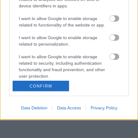
device identifiers in apps.
I want to allow Google to enable storage
related to functionality of the website or app.
I want to allow Google to enable storage
related to personalization.
I want to allow Google to enable storage
related to security, including authentication
functionality and fraud prevention, and other
ez a
Let England Shake
címadó dalának egy korai
user protection.
verziója, melyben még benne volt a hangminta a
kanadai Four Lads énekegyüttes
Istanbul (Not
CONFIRM
Constantinople)
című 1953-as slágeréből:
Data Deletion
Data Access
Privacy Policy