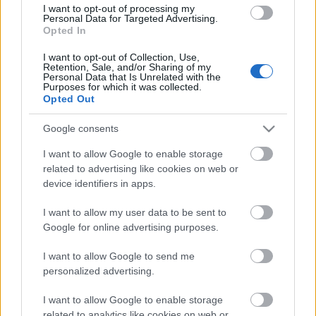
I want to opt-out of processing my
Personal Data for Targeted Advertising.
Opted In
I want to opt-out of Collection, Use,
Retention, Sale, and/or Sharing of my
ez itt pedig maga a dal klip nélkül:
Personal Data that Is Unrelated with the
Purposes for which it was collected.
Opted Out
Google consents
I want to allow Google to enable storage
related to advertising like cookies on web or
device identifiers in apps.
a 2010 decemberében publikált
The
Last Living Rose
kisfilm:
I want to allow my user data to be sent to
Google for online advertising purposes.
I want to allow Google to send me
personalized advertising.
I want to allow Google to enable storage
related to analytics like cookies on web or