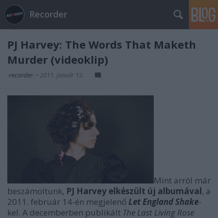
Recorder
PJ Harvey: The Words That Maketh
Murder (videoklip)
-recorder-
•
2011. január 15.
Mint arról már
beszámoltunk,
PJ Harvey elkészült új albumával
, a
2011. február 14-én megjelenő
Let England Shake
-
kel. A decemberben publikált
The Last Living Rose