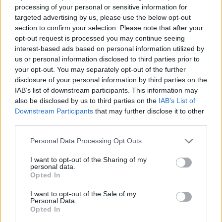
meg leszakadt testrészekkel és legyek lepte
processing of your personal or sensitive information for
hullákkal, ami baljós kontrasztot ad a klipben – a
targeted advertising by us, please use the below opt-out
„hátországban” – zajló szórakozáshoz, ünnepléshez.
section to confirm your selection. Please note that after your
(A jövőben még számíthatunk egy sor hasonló
opt-out request is processed you may continue seeing
videóra is, ugyanis
Seamus Murphy
sokszoros
interest-based ads based on personal information utilized by
World Press Photo-díjnyertes fotóriporter a hírek
us or personal information disclosed to third parties prior to
szerint
az album mind a 12 számához
készített
your opt-out. You may separately opt-out of the further
egy-egy ilyen kisfilmet.)
disclosure of your personal information by third parties on the
IAB’s list of downstream participants. This information may
http://pjharvey.lucidwebs.co.uk
also be disclosed by us to third parties on the
IAB’s List of
Downstream Participants
that may further disclose it to other
third parties.
Please note that this website/app uses one or more Google
Personal Data Processing Opt Outs
services and may gather and store information including but
not limited to your visit or usage behaviour. You may click to
I want to opt-out of the Sharing of my
personal data.
grant or deny consent to Google and its third-party tags to
Opted In
use your data for below specified purposes in below Google
consent section.
I want to opt-out of the Sale of my
Personal Data.
Opted In