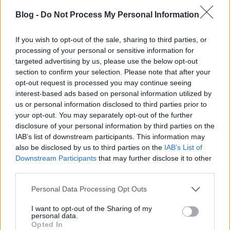
Blog -
Do Not Process My Personal Information
If you wish to opt-out of the sale, sharing to third parties, or
processing of your personal or sensitive information for
Míg az MTV
targeted advertising by us, please use the below opt-out
akciója kizárólag a közösségi portálokra koncentrál,
section to confirm your selection. Please note that after your
és azokat a zenészeket támogatja, akik a
opt-out request is processed you may continue seeing
legaktívabbnak mutatkoznak ezeken, a Vevo
interest-based ads based on personal information utilized by
szélesebb körű szolgáltatással kíván betörni a
us or personal information disclosed to third parties prior to
tehetségkutatás piacára. Az év során a Lift nyolc
your opt-out. You may separately opt-out of the further
művészt fog kiválasztani, akik aztán hat hétig élvezik
disclosure of your personal information by third parties on the
majd az oldal által nyújtott speciális promóciós
IAB’s list of downstream participants. This information may
szolgáltatást. Ennek egyik fő pillérét természetesen
also be disclosed by us to third parties on the
IAB’s List of
az
online
zenei videók, interjúk és élő koncert
Downstream Participants
that may further disclose it to other
közvetítések fogják képezni, de a program nagy
third parties.
hangsúlyt fektet a tradicionálisabb promócióra is,
Please note that this website/app uses one or more Google
Personal Data Processing Opt Outs
többek között összehozza a kiválasztott művészeket
services and may gather and store information including but
a legnépszerűbb promóterekkel, a rádióállomásokat
not limited to your visit or usage behaviour. You may click to
I want to opt-out of the Sharing of my
pedig demográfiai kimutatásokkal és az oldal
personal data.
grant or deny consent to Google and its third-party tags to
látogatottsági adataival fogja ellátni, így próbálva
Opted In
use your data for below specified purposes in below Google