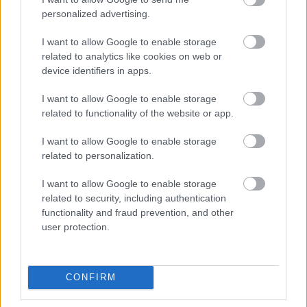
Tóth Anett
personalized advertising.
A ZENEIPAR rovat a
Zenei Hálózatok
egyesület
I want to allow Google to enable storage
támogatásával készül.
related to analytics like cookies on web or
device identifiers in apps.
http://vevo.com
(nálunk még egy "
coming soon
"
aloldalra irányítva)
I want to allow Google to enable storage
http://www.facebook.com/VEVO
related to functionality of the website or app.
http://www.jessiejofficial.com
I want to allow Google to enable storage
related to personalization.
I want to allow Google to enable storage
related to security, including authentication
functionality and fraud prevention, and other
user protection.
CONFIRM