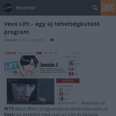
Recorder
Vevo Lift – egy új tehetségkutató
program
-recorder-
•
2011. január 07.
Röviddel az
MTV
Music Meter
programjának elindulása után, a
Vevo
(az egyelőre még csak az USA és Kanada