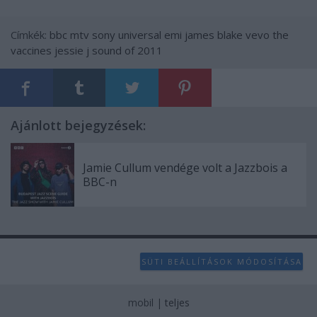
Címkék:
bbc
mtv
sony
universal
emi
james blake
vevo
the
vaccines
jessie j
sound of 2011
Ajánlott bejegyzések:
Jamie Cullum vendége volt a Jazzbois a
BBC-n
SÜTI BEÁLLÍTÁSOK MÓDOSÍTÁSA
mobil
|
teljes