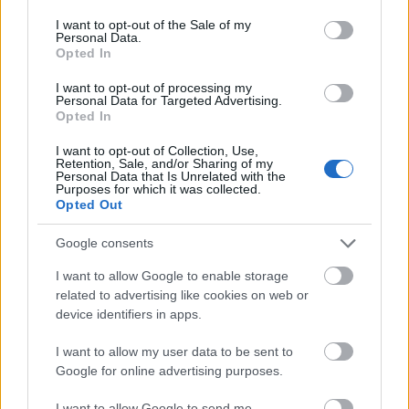
rábírni őket, hogy felvegyék az előadókat lejátszási
consent section.
I want to opt-out of the Sale of my
listájukra. Ezen kívül természetesen a közösségi
Personal Data.
oldalakon is jelen lesz a program, ahol a
Opted In
rajongóknak pontokat fognak osztogatni,
I want to opt-out of processing my
akárhányszor egy barátjuk rákattint egy általuk
Personal Data for Targeted Advertising.
közzétett Lift-témájú linkre.
Opted In
A kiválasztási procedúra mikéntjére eddig nem
I want to opt-out of Collection, Use,
Retention, Sale, and/or Sharing of my
derült fény, noha a nyolc közül az első szerencsést
Personal Data that Is Unrelated with the
Purposes for which it was collected.
már ki is jelölték Jessie J személyében, aki a
Opted Out
Universallal áll szerződésben. A
Vevo Lift
a
McDonald’s szponzorációja mellett már a
Google consents
legnagyobb lemezkiadók támogatását is magáénak
tudhatja (ami nem meglepő, hiszen a 2009 végén
I want to allow Google to enable storage
indított Vevo a Universal és a Sony közös
related to advertising like cookies on web or
vállalkozása, mely az EMI-jal is megállapodott már,
device identifiers in apps.
így a nagykiadók közül egyedül a Warner Music
Group maradt ki eddig az együttműködésből).
I want to allow my user data to be sent to
Google for online advertising purposes.
(www.billboard.biz)
I want to allow Google to send me