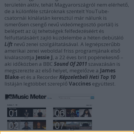
területén aktív, tehát Magyarországról nem elérhető,
de a különféle sztároknak szentelt YouTube-
csatornái kínálatán keresztül már nálunk is
ismerősen csengő nevű videómegosztó portál) is
belépett az új tehetségek felfedezéséért és
felfuttatásáért zajló küzdelembe a héten debütáló
Lift
nevű zenei szolgáltatásával. A legnépszerűbb
amerikai zenei weboldal friss programjának első
kiválaszottja
Jessie J
, a 22 éves brit popénekesnő –
aki időközben a BBC
Sound Of 2011
szavazásán is
megszerezte az első helyet, megelőzve a
James
Blake
-et és a Recorder
Képzeletbeli Heti Top 10
listáján legtöbbet szereplő
Vaccines
együttest.