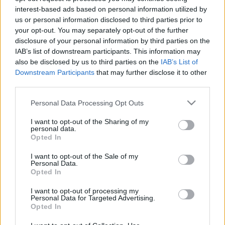
faluból.
interest-based ads based on personal information utilized by
us or personal information disclosed to third parties prior to
your opt-out. You may separately opt-out of the further
disclosure of your personal information by third parties on the
IAB’s list of downstream participants. This information may
also be disclosed by us to third parties on the
IAB’s List of
Downstream Participants
that may further disclose it to other
Címkék:
politika
john lennon
the beatles
paul mccartney
billy
third parties.
bragg
Please note that this website/app uses one or more Google
Personal Data Processing Opt Outs
services and may gather and store information including but
not limited to your visit or usage behaviour. You may click to
I want to opt-out of the Sharing of my
personal data.
grant or deny consent to Google and its third-party tags to
Opted In
Ajánlott bejegyzések:
use your data for below specified purposes in below Google
consent section.
I want to opt-out of the Sale of my
Personal Data.
Szombati Sziget-ajánló: Méltó búcsú a
Opted In
végére
I want to opt-out of processing my
Personal Data for Targeted Advertising.
Opted In