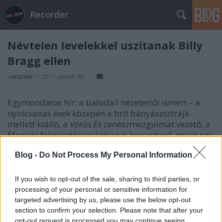
Recorder
Névtelen levelekkel uszítanak Billy
Bragg ellen
-recorder-
•
2011. január 06.
Egymondatos hír: a balodali nézeteiről ismert – a
nyolcvanas évek közepén a brit bányászsztrájk
mellett kiálló, a
Vörös Ék
zenészmozgalmat vezető, a
Magyar Népköztársaságban is koncertező, majd egy
zongorás Lennon/McCartney-feldolgozással még
Blog -
Do Not Process My Personal Information
slágerlisták élére is feljutó –
folk-punk
gitáros-
énekes,
Billy Bragg
a Brit Nemzeti Párt aktivistáinak
tulajdonítja, hogy több mint harminc szomszédja
If you wish to opt-out of the sale, sharing to third parties, or
kapott gyalázkodó névtelen levelet, mely arra
processing of your personal or sensitive information for
buzdítja az alig ezer lakosú dél-angliai Burton
targeted advertising by us, please use the below opt-out
Bradstock lakóit, hogy üldözzék el a muzsikust a
section to confirm your selection. Please note that after your
opt-out request is processed you may continue seeing