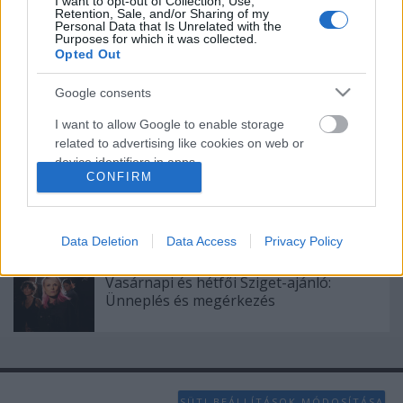
I want to opt-out of Collection, Use,
Meghalt William Orbit brit sztárproducer
Retention, Sale, and/or Sharing of my
Personal Data that Is Unrelated with the
Purposes for which it was collected.
Opted Out
Minden idők legsikeresebb horvát filmje
Google consents
nyitja a CineFestet
I want to allow Google to enable storage
related to advertising like cookies on web or
device identifiers in apps.
CONFIRM
Beskatulyázhatatlan hiánypótlás – ilyen
I want to allow my user data to be sent to
volt a Primus a Barba Negrában
Google for online advertising purposes.
Data Deletion
Data Access
Privacy Policy
I want to allow Google to send me
personalized advertising.
Vasárnapi és hétfői Sziget-ajánló:
Ünneplés és megérkezés
I want to allow Google to enable storage
related to analytics like cookies on web or
device identifiers in apps.
I want to allow Google to enable storage
SÜTI BEÁLLÍTÁSOK MÓDOSÍTÁSA