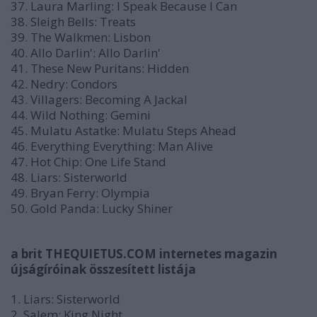
37. Laura Marling: I Speak Because I Can
38. Sleigh Bells: Treats
39. The Walkmen: Lisbon
40. Allo Darlin': Allo Darlin'
41. These New Puritans: Hidden
42. Nedry: Condors
43. Villagers: Becoming A Jackal
44. Wild Nothing: Gemini
45. Mulatu Astatke: Mulatu Steps Ahead
46. Everything Everything: Man Alive
47. Hot Chip: One Life Stand
48. Liars: Sisterworld
49. Bryan Ferry: Olympia
50. Gold Panda: Lucky Shiner
a brit THEQUIETUS.COM internetes magazin
újságíróinak összesített listája
1. Liars: Sisterworld
2. Salem: King Night