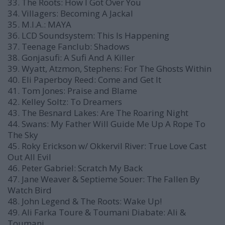
33. The Roots: How I Got Over You
34. Villagers: Becoming A Jackal
35. M.I.A.: MAYA
36. LCD Soundsystem: This Is Happening
37. Teenage Fanclub: Shadows
38. Gonjasufi: A Sufi And A Killer
39. Wyatt, Atzmon, Stephens: For The Ghosts Within
40. Eli Paperboy Reed: Come and Get It
41. Tom Jones: Praise and Blame
42. Kelley Soltz: To Dreamers
43. The Besnard Lakes: Are The Roaring Night
44. Swans: My Father Will Guide Me Up A Rope To
The Sky
45. Roky Erickson w/ Okkervil River: True Love Cast
Out All Evil
46. Peter Gabriel: Scratch My Back
47. Jane Weaver & Septieme Souer: The Fallen By
Watch Bird
48. John Legend & The Roots: Wake Up!
49. Ali Farka Toure & Toumani Diabate: Ali &
Toumani