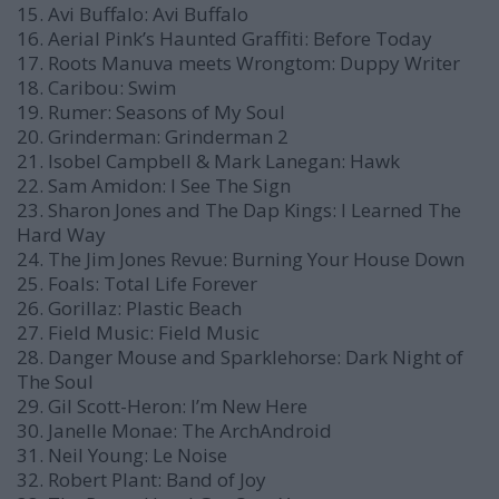
15. Avi Buffalo: Avi Buffalo
16. Aerial Pink’s Haunted Graffiti: Before Today
17. Roots Manuva meets Wrongtom: Duppy Writer
18. Caribou: Swim
19. Rumer: Seasons of My Soul
20. Grinderman: Grinderman 2
21. Isobel Campbell & Mark Lanegan: Hawk
22. Sam Amidon: I See The Sign
23. Sharon Jones and The Dap Kings: I Learned The
Hard Way
24. The Jim Jones Revue: Burning Your House Down
25. Foals: Total Life Forever
26. Gorillaz: Plastic Beach
27. Field Music: Field Music
28. Danger Mouse and Sparklehorse: Dark Night of
The Soul
29. Gil Scott-Heron: I’m New Here
30. Janelle Monae: The ArchAndroid
31. Neil Young: Le Noise
32. Robert Plant: Band of Joy