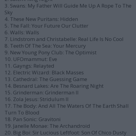
3. Swans: My Father Will Guide Me Up A Rope To The
Sky
4. These New Puritans: Hidden
5. The Fall: Your Future Our Clutter
6. Walls: Walls
7. Lindstrom and Christabelle: Real Life Is No Cool
8. Teeth Of The Sea: Your Mercury
9. New Young Pony Club: The Optimist
10. UFOmammut: Eve
11. Gayngs: Relayted
12. Electric Wizard: Black Masses
13. Cathedral: The Guessing Game
14. Besnard Lakes: Are The Roaring Night
15. Grinderman: Grinderman II
16. Zola Jesus: Stridulum II
17. The Body: And All The Waters Of The Earth Shall
Turn To Blood
18. Pan Sonic: Gravitoni
19. Janelle Monae: The Archandroid
20. Big Boi: Sir Lucious Leftfoot: Son Of Chico Dusty