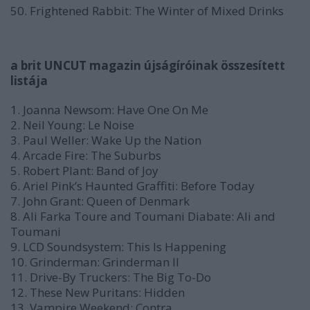
50. Frightened Rabbit: The Winter of Mixed Drinks
a brit UNCUT magazin újságíróinak összesített
listája
1. Joanna Newsom: Have One On Me
2. Neil Young: Le Noise
3. Paul Weller: Wake Up the Nation
4. Arcade Fire: The Suburbs
5. Robert Plant: Band of Joy
6. Ariel Pink’s Haunted Graffiti: Before Today
7. John Grant: Queen of Denmark
8. Ali Farka Toure and Toumani Diabate: Ali and
Toumani
9. LCD Soundsystem: This Is Happening
10. Grinderman: Grinderman II
11. Drive-By Truckers: The Big To-Do
12. These New Puritans: Hidden
13. Vampire Weekend: Contra