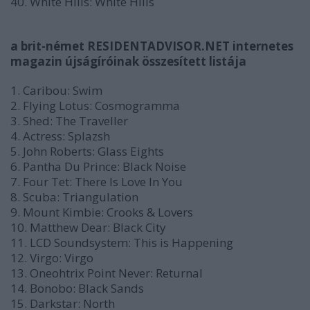
40. White Hills: White Hills
a brit-német RESIDENTADVISOR.NET internetes
magazin újságíróinak összesített listája
1. Caribou: Swim
2. Flying Lotus: Cosmogramma
3. Shed: The Traveller
4. Actress: Splazsh
5. John Roberts: Glass Eights
6. Pantha Du Prince: Black Noise
7. Four Tet: There Is Love In You
8. Scuba: Triangulation
9. Mount Kimbie: Crooks & Lovers
10. Matthew Dear: Black City
11. LCD Soundsystem: This is Happening
12. Virgo: Virgo
13. Oneohtrix Point Never: Returnal
14. Bonobo: Black Sands
15. Darkstar: North