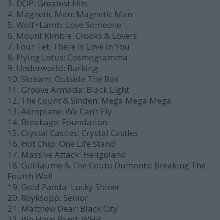
3. DOP: Greatest Hits
4. Magnetic Man: Magnetic Man
5. Wolf+Lamb: Love Someone
6. Mount Kimbie: Crooks & Lovers
7. Four Tet: There Is Love In You
8. Flying Lotus: Cosmogramma
9. Underworld: Barking
10. Skream: Outside The Box
11. Groove Armada: Black Light
12. The Count & Sinden: Mega Mega Mega
13. Aeroplane: We Can’t Fly
14. Breakage: Foundation
15. Crystal Castles: Crystal Castles
16. Hot Chip: One Life Stand
17. Massive Attack: Heligoland
18. Guillaume & The Coutu Dumonts: Breaking The
Fourth Wall
19. Gold Panda: Lucky Shiner
20. Röyksopp: Senior
21. Matthew Dear: Black City
22. We Have Band: WHB