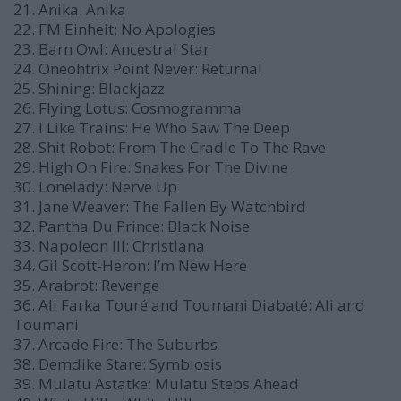
21. Anika: Anika
22. FM Einheit: No Apologies
23. Barn Owl: Ancestral Star
24. Oneohtrix Point Never: Returnal
25. Shining: Blackjazz
26. Flying Lotus: Cosmogramma
27. I Like Trains: He Who Saw The Deep
28. Shit Robot: From The Cradle To The Rave
29. High On Fire: Snakes For The Divine
30. Lonelady: Nerve Up
31. Jane Weaver: The Fallen By Watchbird
32. Pantha Du Prince: Black Noise
33. Napoleon III: Christiana
34. Gil Scott-Heron: I’m New Here
35. Arabrot: Revenge
36. Ali Farka Touré and Toumani Diabaté: Ali and
Toumani
37. Arcade Fire: The Suburbs
38. Demdike Stare: Symbiosis
39. Mulatu Astatke: Mulatu Steps Ahead