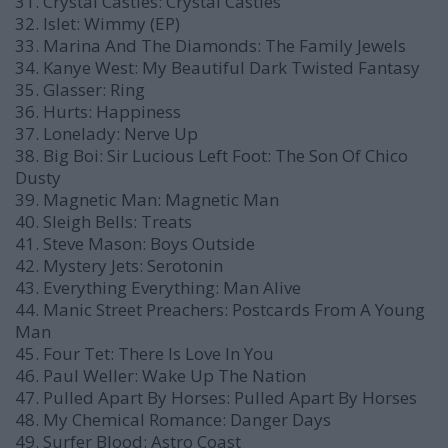
31. Crystal Castles: Crystal Castles
32. Islet: Wimmy (EP)
33. Marina And The Diamonds: The Family Jewels
34. Kanye West: My Beautiful Dark Twisted Fantasy
35. Glasser: Ring
36. Hurts: Happiness
37. Lonelady: Nerve Up
38. Big Boi: Sir Lucious Left Foot: The Son Of Chico
Dusty
39. Magnetic Man: Magnetic Man
40. Sleigh Bells: Treats
41. Steve Mason: Boys Outside
42. Mystery Jets: Serotonin
43. Everything Everything: Man Alive
44. Manic Street Preachers: Postcards From A Young
Man
45. Four Tet: There Is Love In You
46. Paul Weller: Wake Up The Nation
47. Pulled Apart By Horses: Pulled Apart By Horses
48. My Chemical Romance: Danger Days
49. Surfer Blood: Astro Coast