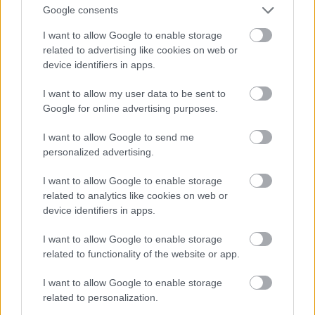
14. No Age: Everything in Between
Google consents
15. Kings Of Leon: Come Around Sundown
16. Villagers: Becoming A Jackal
I want to allow Google to enable storage
17. Maps And Atlases: Perch Patchwork
related to advertising like cookies on web or
18. Aloe Blacc: Good Things
device identifiers in apps.
19. The Phantom Band: The Wants
20. Sufjan Stevens: The Age Of Adz
I want to allow my user data to be sent to
21. Gil Scott-Heron: I'm New Here
Google for online advertising purposes.
22. Autechre: Oversteps
I want to allow Google to send me
23. Holy Fuck: Latin
personalized advertising.
24. Max Richter: Infra
25. High Places: High Places vs. Mankind
I want to allow Google to enable storage
26. Field Music: Measure
related to analytics like cookies on web or
27. The Gaslight Anthem: American Slang
device identifiers in apps.
28. Avey Tare: Down There
29. Laura Marling: I Speak Because I Can
I want to allow Google to enable storage
30. Vampire Weekend: Contra
related to functionality of the website or app.
31. Chrome Hoof: Crush Depth
32. Deerhunter: Halcyon Digest
I want to allow Google to enable storage
33. The National: High Violet
related to personalization.
34. The Strange Boys: Be Brave