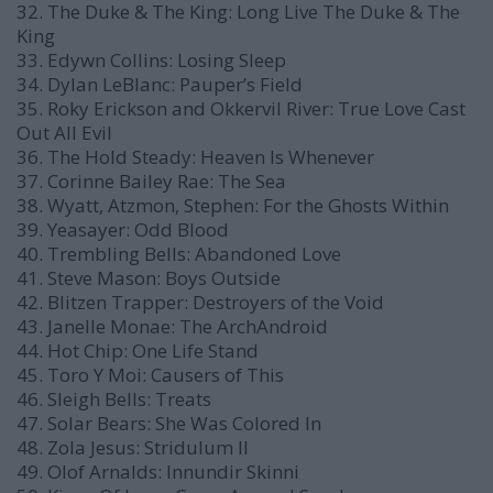
32. The Duke & The King: Long Live The Duke & The
King
33. Edywn Collins: Losing Sleep
34. Dylan LeBlanc: Pauper’s Field
35. Roky Erickson and Okkervil River: True Love Cast
Out All Evil
36. The Hold Steady: Heaven Is Whenever
37. Corinne Bailey Rae: The Sea
38. Wyatt, Atzmon, Stephen: For the Ghosts Within
39. Yeasayer: Odd Blood
40. Trembling Bells: Abandoned Love
41. Steve Mason: Boys Outside
42. Blitzen Trapper: Destroyers of the Void
43. Janelle Monae: The ArchAndroid
44. Hot Chip: One Life Stand
45. Toro Y Moi: Causers of This
46. Sleigh Bells: Treats
47. Solar Bears: She Was Colored In
48. Zola Jesus: Stridulum II
49. Olof Arnalds: Innundir Skinni