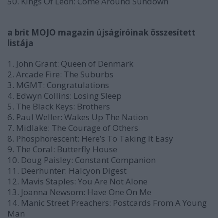
50. Kings Of Leon: Come Around Sundown
a brit MOJO magazin újságíróinak összesített
listája
1. John Grant: Queen of Denmark
2. Arcade Fire: The Suburbs
3. MGMT: Congratulations
4. Edwyn Collins: Losing Sleep
5. The Black Keys: Brothers
6. Paul Weller: Wakes Up The Nation
7. Midlake: The Courage of Others
8. Phosphorescent: Here’s To Taking It Easy
9. The Coral: Butterfly House
10. Doug Paisley: Constant Companion
11. Deerhunter: Halcyon Digest
12. Mavis Staples: You Are Not Alone
13. Joanna Newsom: Have One On Me
14. Manic Street Preachers: Postcards From A Young
Man