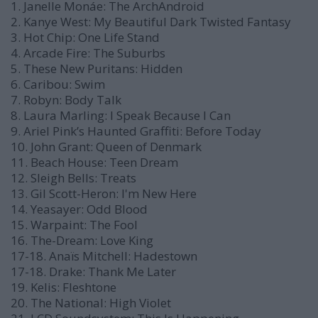
1. Janelle Monáe: The ArchAndroid
2. Kanye West: My Beautiful Dark Twisted Fantasy
3. Hot Chip: One Life Stand
4. Arcade Fire: The Suburbs
5. These New Puritans: Hidden
6. Caribou: Swim
7. Robyn: Body Talk
8. Laura Marling: I Speak Because I Can
9. Ariel Pink’s Haunted Graffiti: Before Today
10. John Grant: Queen of Denmark
11. Beach House: Teen Dream
12. Sleigh Bells: Treats
13. Gil Scott-Heron: I'm New Here
14. Yeasayer: Odd Blood
15. Warpaint: The Fool
16. The-Dream: Love King
17-18. Anaïs Mitchell: Hadestown
17-18. Drake: Thank Me Later
19. Kelis: Fleshtone
20. The National: High Violet