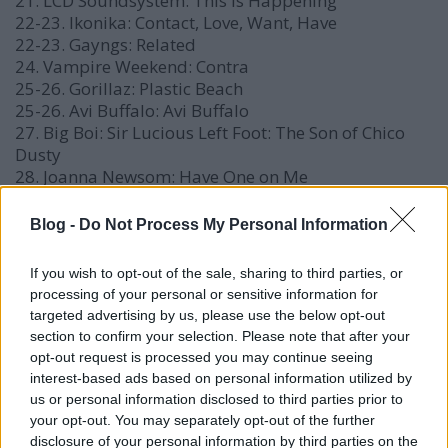
21. LCD Soundsystem: This Is Happening
22-23. Ikonika: Contact, Love, Want, Have
22-23. Gayngs: Related
24. Vampire Weekend: Contra
25-26. Gorillaz: Plastic Beach
25-26. Avi Buffalo: Avi Buffalo
27. Big Boi: Sir Lucious Left Foot: The Son of Chico
Dusty
28. Joanna Newsom: Have One on Me
29-30. Paul Weller: Wake Up the Nation
29-30. Steve Mason: Boys Outside
Blog -
Do Not Process My Personal Information
31. Titus Andronicus: The Monitor
32. Erykah Badu: New Amerykah Part Two (Return of
If you wish to opt-out of the sale, sharing to third parties, or
the Ankh)
processing of your personal or sensitive information for
33. Ali Farka Touré and Toumani Diabaté: Ali and
targeted advertising by us, please use the below opt-out
Toumani
section to confirm your selection. Please note that after your
34. Rihanna: Loud
opt-out request is processed you may continue seeing
35-36. MIA: MAYA
interest-based ads based on personal information utilized by
35-36. Plan B: The Defamation of Strickland Banks
us or personal information disclosed to third parties prior to
37. MGMT: Congratulations
your opt-out. You may separately opt-out of the further
38-39. Nicki Minaj: Pink Friday
disclosure of your personal information by third parties on the