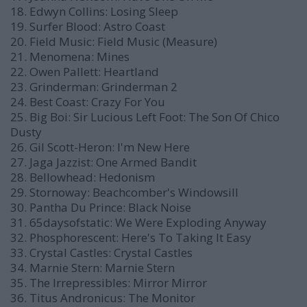
18. Edwyn Collins: Losing Sleep
19. Surfer Blood: Astro Coast
20. Field Music: Field Music (Measure)
21. Menomena: Mines
22. Owen Pallett: Heartland
23. Grinderman: Grinderman 2
24. Best Coast: Crazy For You
25. Big Boi: Sir Lucious Left Foot: The Son Of Chico
Dusty
26. Gil Scott-Heron: I'm New Here
27. Jaga Jazzist: One Armed Bandit
28. Bellowhead: Hedonism
29. Stornoway: Beachcomber's Windowsill
30. Pantha Du Prince: Black Noise
31. 65daysofstatic: We Were Exploding Anyway
32. Phosphorescent: Here's To Taking It Easy
33. Crystal Castles: Crystal Castles
34. Marnie Stern: Marnie Stern
35. The Irrepressibles: Mirror Mirror
36. Titus Andronicus: The Monitor