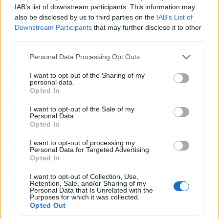
38-39. Glasser: Ring
IAB’s list of downstream participants. This information may
40. I Am Kloot: Sky at Night
also be disclosed by us to third parties on the
IAB’s List of
Downstream Participants
that may further disclose it to other
third parties.
a brit CLASH magazin újságíróinak összesített
Please note that this website/app uses one or more Google
Personal Data Processing Opt Outs
listája
services and may gather and store information including but
not limited to your visit or usage behaviour. You may click to
I want to opt-out of the Sharing of my
1. Arcade Fire: The Suburbs
personal data.
grant or deny consent to Google and its third-party tags to
2. Gonjasufi: A Sufi And A Killer
Opted In
use your data for below specified purposes in below Google
3. Caribou: Swim
consent section.
I want to opt-out of the Sale of my
4. Pantha Du Prince: Black Noise
Personal Data.
5. Beach House: Teen Dream
Opted In
6. Band of Horses: Infinite Arms
I want to opt-out of processing my
7. Foals: Total Life Forever
Personal Data for Targeted Advertising.
8. Matthew Dear: Black City
Opted In
9. LCD Soundsystem: This Is Happening
10. These New Puritans: Hidden
I want to opt-out of Collection, Use,
Retention, Sale, and/or Sharing of my
11. MIA: MAYA
Personal Data that Is Unrelated with the
Purposes for which it was collected.
12. Efterklang: Magic Chairs
Opted Out
13. The Black Keys: Brothers