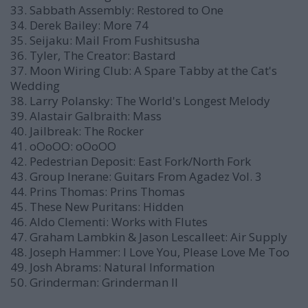
33. Sabbath Assembly: Restored to One
34. Derek Bailey: More 74
35. Seijaku: Mail From Fushitsusha
36. Tyler, The Creator: Bastard
37. Moon Wiring Club: A Spare Tabby at the Cat's
Wedding
38. Larry Polansky: The World's Longest Melody
39. Alastair Galbraith: Mass
40. Jailbreak: The Rocker
41. oOoOO: oOoOO
42. Pedestrian Deposit: East Fork/North Fork
43. Group Inerane: Guitars From Agadez Vol. 3
44. Prins Thomas: Prins Thomas
45. These New Puritans: Hidden
46. Aldo Clementi: Works with Flutes
47. Graham Lambkin & Jason Lescalleet: Air Supply
48. Joseph Hammer: I Love You, Please Love Me Too
49. Josh Abrams: Natural Information
50. Grinderman: Grinderman II