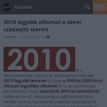
Recorder
2010 legjobb albumai a zenei
szaksajtó szerint
-recorder-
•
2010. december 22.
Itt a
Recorderen pár napja már publikáltuk listánkat
2010 legjobb lemezei
ről (meg
a 2000 és 2009 közti
időszak legjobbja albumai
ról is, de hamarosan
közzétesszük majd
szerzőink 2010-es lemezlistái
t
külön-külön is), most pedig a legfontosabb brit,
német, francia, kanadai és amerikai szaklapok és
zenei weboldalak évösszesítéseit is egybegyűjtjük.