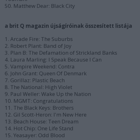
50. Matthew Dear: Black City
a brit Q magazin újságíróinak összesített listája
1. Arcade Fire: The Suburbs
2. Robert Plant: Band of Joy
3. Plan B: The Defamation of Strickland Banks
4. Laura Marling: I Speak Because I Can
5. Vampire Weekend: Contra
6. John Grant: Queen Of Denmark
7. Gorillaz: Plastic Beach
8. The National: High Violet
9. Paul Weller: Wake Up the Nation
10. MGMT: Congratulations
11. The Black Keys: Brothers
12. Gil Scott-Heron: I'm New Here
13. Beach House: Teen Dream
14. Hot Chip: One Life Stand
15. Yeasayer: Odd Blood