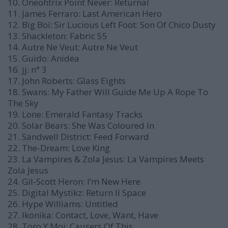
10. Oneohtrix Point Never: Returnal
11. James Ferraro: Last American Hero
12. Big Boi: Sir Lucious Left Foot: Son Of Chico Dusty
13. Shackleton: Fabric 55
14. Autre Ne Veut: Autre Ne Veut
15. Guido: Anidea
16. jj: n° 3
17. John Roberts: Glass Eights
18. Swans: My Father Will Guide Me Up A Rope To
The Sky
19. Lone: Emerald Fantasy Tracks
20. Solar Bears: She Was Coloured In
21. Sandwell District: Feed Forward
22. The-Dream: Love King
23. La Vampires & Zola Jesus: La Vampires Meets
Zola Jesus
24. Gil-Scott Heron: I’m New Here
25. Digital Mystikz: Return II Space
26. Hype Williams: Untitled
27. Ikonika: Contact, Love, Want, Have
28. Toro Y Moi: Causers Of This