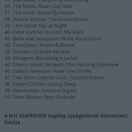
36. The Roots: How I Got Over
37. The Coral: Butterfly House
38. Janelle Monae: The Archandroid
39. I Am Kloot: Sky at Night
40. Peter Gabriel: Scratch My Back
41. Belle and Sebastian: Write About Love
42. Tom Jones: Praise & Blame
43. Skream: Outside the Box
44. Villagers: Becoming a Jackal
45. Cherry Ghost: Beneath This Burning Shoreline
46. Joanna Newsom: Have One On Me
47. Two Door Cinema Club: Tourist History
48. Edwyn Collins: Losing Sleep
49. Deerhunter: Halcyon Digest
50. Steve Mason: Boys Outside
a brit GUARDIAN napilap újságíróinak összesített
listája