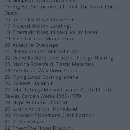
14. Gonjasufi: A Sufi and a Killer
15. Big Boi: Sir Lucious Left Foot: The Son of Chico
Dusty
16. Joe Colley: Disasters of Self
17. Richard Skelton: Landings
18. Emeralds: Does It Look Like I'm Here?
19. Eleh: Location Momentum
20. Autechre: Oversteps
21. Helena Gough: Mikroklimata
22. Demdike Stare: Liberation Through Hearing
23. Marina Rosenfeld: Plastic Materials
24. Bill Orcutt: Way Down South
25. Flying Lotus: Cosmogramma
26. Bellows: Handcut
27. John Tilbury/ Michael Francis Duch/ Rhodri
Davies: Cardew Works 1960-1970
28. Hype Williams: Untitled
29. Laurie Anderson: Homeland
30. Konono N°1: Assume Crash Position
31. Zs: New Slaves
32. Phew: Five Finger Discount