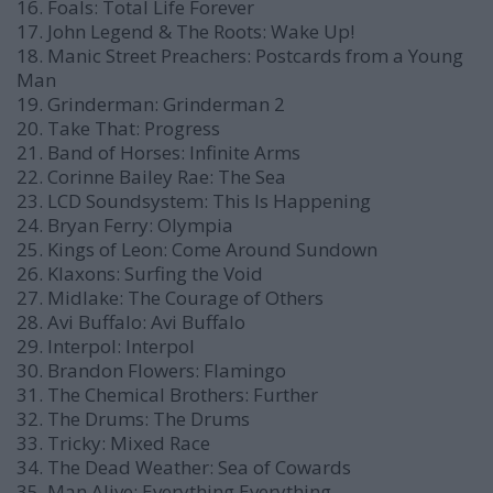
16. Foals: Total Life Forever
17. John Legend & The Roots: Wake Up!
18. Manic Street Preachers: Postcards from a Young
Man
19. Grinderman: Grinderman 2
20. Take That: Progress
21. Band of Horses: Infinite Arms
22. Corinne Bailey Rae: The Sea
23. LCD Soundsystem: This Is Happening
24. Bryan Ferry: Olympia
25. Kings of Leon: Come Around Sundown
26. Klaxons: Surfing the Void
27. Midlake: The Courage of Others
28. Avi Buffalo: Avi Buffalo
29. Interpol: Interpol
30. Brandon Flowers: Flamingo
31. The Chemical Brothers: Further
32. The Drums: The Drums
33. Tricky: Mixed Race
34. The Dead Weather: Sea of Cowards
35. Man Alive: Everything Everything