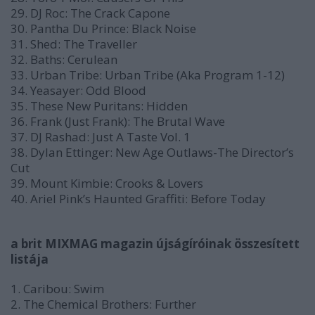
29. DJ Roc: The Crack Capone
30. Pantha Du Prince: Black Noise
31. Shed: The Traveller
32. Baths: Cerulean
33. Urban Tribe: Urban Tribe (Aka Program 1-12)
34. Yeasayer: Odd Blood
35. These New Puritans: Hidden
36. Frank (Just Frank): The Brutal Wave
37. DJ Rashad: Just A Taste Vol. 1
38. Dylan Ettinger: New Age Outlaws-The Director’s
Cut
39. Mount Kimbie: Crooks & Lovers
40. Ariel Pink’s Haunted Graffiti: Before Today
a brit MIXMAG magazin újságíróinak összesített
listája
1. Caribou: Swim
2. The Chemical Brothers: Further