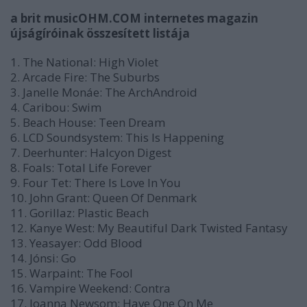
a brit musicOHM.COM internetes magazin
újságíróinak összesített listája
1. The National: High Violet
2. Arcade Fire: The Suburbs
3. Janelle Monáe: The ArchAndroid
4. Caribou: Swim
5. Beach House: Teen Dream
6. LCD Soundsystem: This Is Happening
7. Deerhunter: Halcyon Digest
8. Foals: Total Life Forever
9. Four Tet: There Is Love In You
10. John Grant: Queen Of Denmark
11. Gorillaz: Plastic Beach
12. Kanye West: My Beautiful Dark Twisted Fantasy
13. Yeasayer: Odd Blood
14. Jónsi: Go
15. Warpaint: The Fool
16. Vampire Weekend: Contra
17. Joanna Newsom: Have One On Me