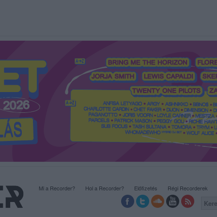
Mi a Recorder?
Hol a Recorder?
Előfizetés
Régi Recorderek