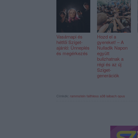
Vasárnapi és
Hozd el a
hétfői Sziget-
gyereket! – A
ajánló: Ünneplés
Nulladik Napon
és megérkezés
együtt
bulizhatnak a
régi és az új
Sziget-
generációk
Címkék:
rammstein
faithless
a38
laibach
opus