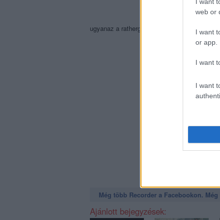
I want t
web or d
ugyanaz a rathergood.com macskás animáció
I want t
or app.
I want t
I want t
authenti
Még több Recorder a Facebookon. Még t
Ajánlott bejegyzések: