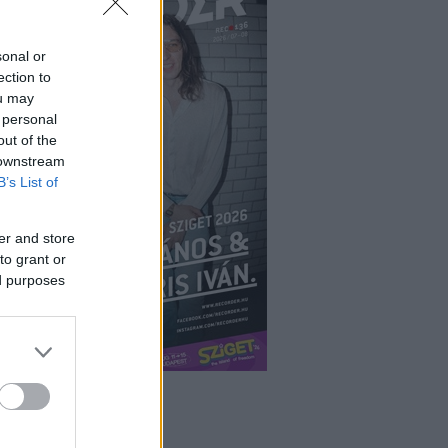
sonal or
ection to
ou may
 personal
out of the
 downstream
B’s List of
er and store
to grant or
ed purposes
ÉPÉS