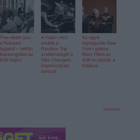
Free-death-jazz
A Hajón viszi
Az egyik
a Refused
tovább a
legnagyobb New
tagjaitól – hétfőn
Random Trip
York-i gitáros,
Backengrillen az
szellemiségét a
Marc Ribot az
A38 Hajón!
Vibe Changers
A38-on játszik a
improvizációs
triójával
sorozat
komment