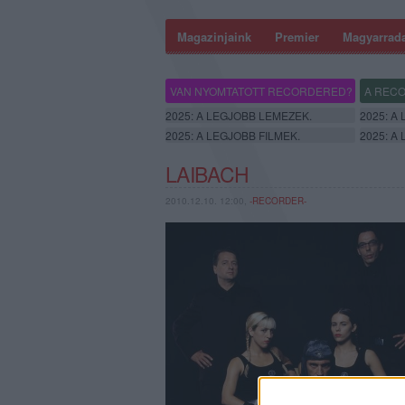
Magazinjaink
Premier
Magyarrad
VAN NYOMTATOTT RECORDERED?
A RECO
2025: A LEGJOBB LEMEZEK.
2025: A
2025: A LEGJOBB FILMEK.
2025: A
LAIBACH
2010.12.10. 12:00,
-RECORDER-