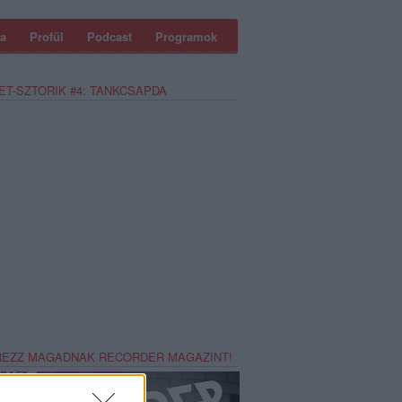
a
Profül
Podcast
Programok
ET-SZTORIK #4: TANKCSAPDA
REZZ MAGADNAK RECORDER MAGAZINT!