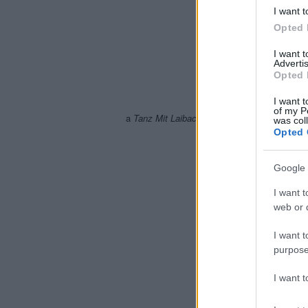
I want t
Opted 
I want 
Advertis
Opted 
I want t
of my P
a
Tanz Mit Laibach
című saját szerzemény kli
was col
Opted 
Google 
I want t
web or d
I want t
purpose
I want 