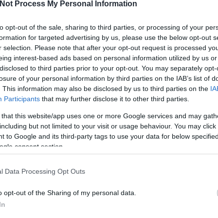
Not Process My Personal Information
szlovén együttes pont harminc éve alakult!
A legutóbbi stúdiólemez, a
Volk
már kicsit régen, 2006-
to opt-out of the sale, sharing to third parties, or processing of your per
ban jelent meg, úgyhogy ezen a koncerten egész
formation for targeted advertising by us, please use the below opt-out s
biztosan terítékre kerül az egész életmű, a saját
r selection. Please note that after your opt-out request is processed y
ékezetes, parodisztikus feldolgozásával, mint a
Let It Be
, a
eing interest-based ads based on personal information utilized by us or
agy a
Live Is Life
. Az este 8-ra kiírt koncertet 6 órától az A38 új
disclosed to third parties prior to your opt-out. You may separately opt-
ármazású multimediális művész
Hommage to Laibach
című
ervezni programunkba.
losure of your personal information by third parties on the IAB’s list of
. This information may also be disclosed by us to third parties on the
IA
Participants
that may further disclose it to other third parties.
 that this website/app uses one or more Google services and may gath
including but not limited to your visit or usage behaviour. You may click 
 to Google and its third-party tags to use your data for below specifi
nak, a
Life Is Life
-nak a klipje 1987-ből:
ogle consent section.
l Data Processing Opt Outs
o opt-out of the Sharing of my personal data.
In
BEL