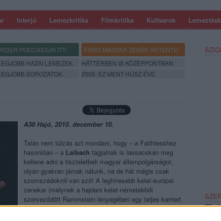
ar
Interjú
Lemezkritika
Filmkritika
Kultsarok
Lemeztásk
SZIG
RDER PODCASTJAI ITT!
FRISS MAGYAR ZENÉK HETENTE!
 LEGJOBB HAZAI LEMEZEK.
HÁTTÉRBEN IS KÖZÉPPONTBAN.
 LEGJOBB SOROZATOK.
2005: EZ MENT HÚSZ ÉVE.
A38 Hajó, 2010. december 10.
Talán nem túlzás azt mondani, hogy – a Faithlesshez
hasonlóan – a
Laibach
tagjainak is lassacskán meg
kellene adni a tiszteletbeli magyar állampolgárságot,
olyan gyakran járnak nálunk, na de hát mégis csak
szomszédokról van szó! A leghíresebb kelet-európai
zenekar (melynek a hajdani kelet-németekből
SZE
szerveződött Rammstein lényegében egy teljes karriert
köszönhet) nem véletlenül érkezik hozzánk megint: a
Ljubljana Calling
elnevezésű est apropója az, hogy a