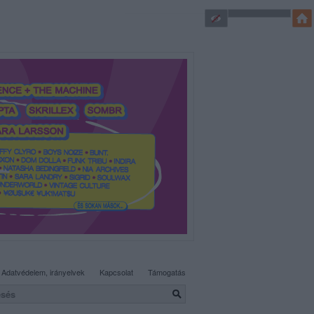
SÜTI BEÁLLÍTÁSOK MÓDOSÍTÁSA
Adatvédelem, irányelvek
Kapcsolat
Támogatás