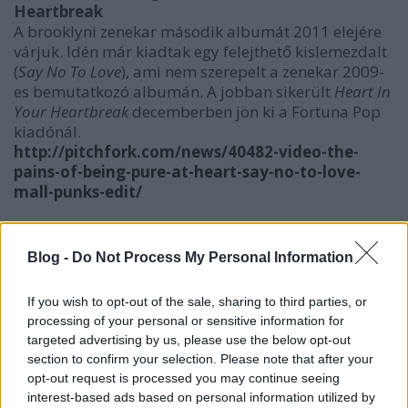
Heartbreak
A brooklyni zenekar második albumát 2011 elejére
várjuk. Idén már kiadtak egy felejthető kislemezdalt
(
Say No To Love
), ami nem szerepelt a zenekar 2009-
es bemutatkozó albumán. A jobban sikerült
Heart In
Your Heartbreak
decemberben jön ki a Fortuna Pop
kiadónál.
http://pitchfork.com/news/40482-video-the-
pains-of-being-pure-at-heart-say-no-to-love-
mall-punks-edit/
6 Day Riot: Take Me
Ez az imádnivaló tingli-tangli kislemezes szám a
Blog -
Do Not Process My Personal Information
londoni
indie folk-pop
zenekar mostanában
megjelent
On This Island
című harmadik albumát
If you wish to opt-out of the sale, sharing to third parties, or
vezette fel.
processing of your personal or sensitive information for
http://www.myspace.com/6dayriot
targeted advertising by us, please use the below opt-out
https://www.youtube.com/watch?
section to confirm your selection. Please note that after your
v=kJ9rPz2KVkU
opt-out request is processed you may continue seeing
interest-based ads based on personal information utilized by