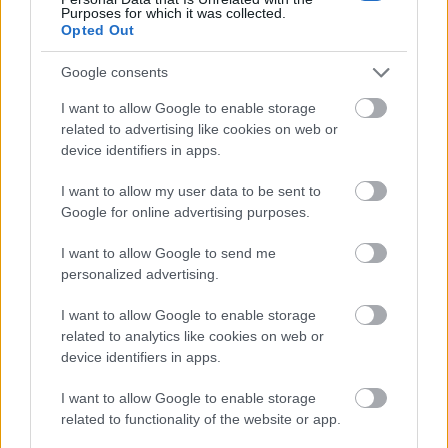
Purposes for which it was collected.
shoes-stay-the-same-ep-1
Opted Out
http://www.myspace.com/the.shoesmusic
Google consents
Cold War Kids: Louder Than Ever
Az amerikai
Cold War Kids
kvartett 2011
I want to allow Google to enable storage
januárjában megjelenő harmadik albumának
Mine
related to advertising like cookies on web or
Is Yours
lesz a címe. A beharangozó szám már
device identifiers in apps.
ingyenesen letölthető, például innen:
I want to allow my user data to be sent to
http://www.weallwantsomeone.org/2010/10/30/n
Google for online advertising purposes.
cold-war-kids-louder-than-ever/
I want to allow Google to send me
Alice Gold: Orbiter
personalized advertising.
Újabb erősen
hype
-olt előadó a bemutatkozó
kislemezekre szakosodott Pure Groove lemezbolttól.
I want to allow Google to enable storage
Ez az angol gitáros lány az
Eels
előtt lépett Mr. E-ék
related to analytics like cookies on web or
őszi európai turnéján, a
bécsi koncert
en is ott volt.
device identifiers in apps.
Ha minden igaz, a jónevű Fiction Records adja majd
ki nagylemezét (
Seven Rainbows
).
I want to allow Google to enable storage
https://www.youtube.com/watch?v=KzJBCbn-
related to functionality of the website or app.
4T8