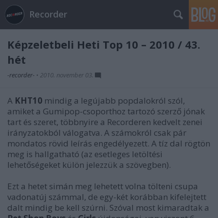
Recorder
Képzeletbeli Heti Top 10 – 2010 / 43.
hét
-recorder-
•
2010. november 03.
A
KHT10
mindig a legújabb popdalokról szól,
amiket a Gumipop-csoporthoz tartozó szerző jónak
tart és szeret, többnyire a Recorderen kedvelt zenei
irányzatokból válogatva. A számokról csak pár
mondatos rövid leírás engedélyezett. A tíz dal rögtön
meg is hallgatható (az esetleges letöltési
lehetőségeket külön jelezzük a szövegben).
Ezt a hetet simán meg lehetett volna tölteni csupa
vadonatúj számmal, de egy-két korábban kifelejtett
dalt mindig be kell szúrni. Szóval most kimaradtak a