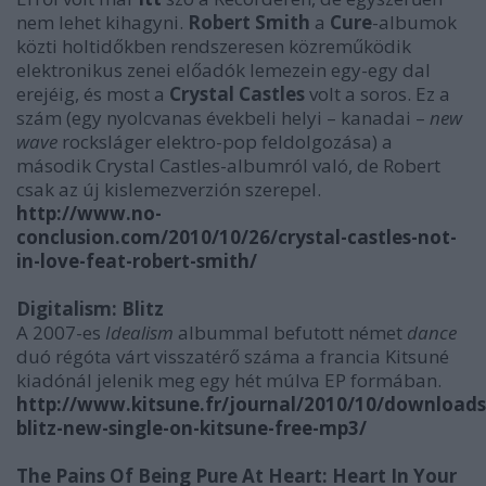
nem lehet kihagyni.
Robert Smith
a
Cure
-albumok
közti holtidőkben rendszeresen közreműködik
elektronikus zenei előadók lemezein egy-egy dal
erejéig, és most a
Crystal Castles
volt a soros. Ez a
szám (egy nyolcvanas évekbeli helyi – kanadai –
new
wave
rocksláger elektro-pop feldolgozása) a
második Crystal Castles-albumról való, de Robert
csak az új kislemezverzión szerepel.
http://www.no-
conclusion.com/2010/10/26/crystal-castles-not-
in-love-feat-robert-smith/
Digitalism: Blitz
A 2007-es
Idealism
albummal befutott német
dance
duó régóta várt visszatérő száma a francia Kitsuné
kiadónál jelenik meg egy hét múlva EP formában.
http://www.kitsune.fr/journal/2010/10/downloads/
blitz-new-single-on-kitsune-free-mp3/
The Pains Of Being Pure At Heart: Heart In Your