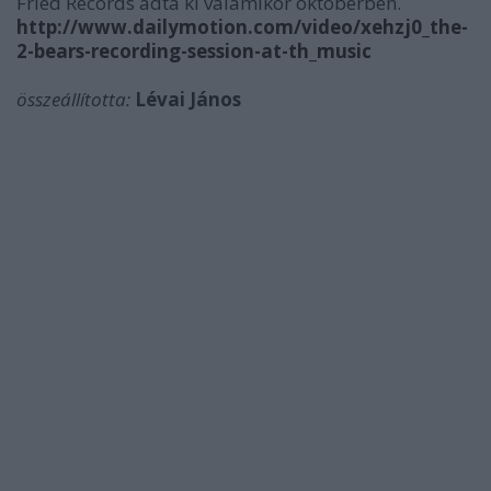
Fried Records adta ki valamikor októberben.
http://www.dailymotion.com/video/xehzj0_the-
2-bears-recording-session-at-th_music
összeállította:
Lévai János