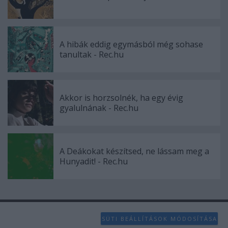
A hibák eddig egymásból még sohase
tanultak - Rec.hu
Akkor is horzsolnék, ha egy évig
gyalulnának - Rec.hu
A Deákokat készítsed, ne lássam meg a
Hunyadit! - Rec.hu
SÜTI BEÁLLÍTÁSOK MÓDOSÍTÁSA