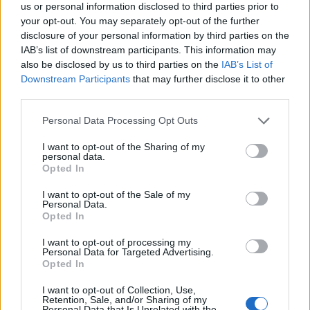
The Good Natured: Be My Animal
us or personal information disclosed to third parties prior to
A londoni elektro-pop zenekar első számát, a
Your
your opt-out. You may separately opt-out of the further
Body Is A Machine
-t imádták a trendi blogok. A
disclosure of your personal information by third parties on the
második kislemez a héten jön ki, és még a B-oldalas
IAB’s list of downstream participants. This information may
számhoz is készítettek videót.
also be disclosed by us to third parties on the
IAB’s List of
https://www.youtube.com/watch?
Downstream Participants
that may further disclose it to other
v=8fVrnu2jAD0
third parties.
http://electronicrumors.com/2010/10/05/the-
Please note that this website/app uses one or more Google
Personal Data Processing Opt Outs
good-natureds-be-my-animal-single/
services and may gather and store information including but
not limited to your visit or usage behaviour. You may click to
I want to opt-out of the Sharing of my
The Shoes: Stay The Same (feat. Esser)
personal data.
grant or deny consent to Google and its third-party tags to
Opted In
A 2009-es
Braveface
albummal feltűnt
Ben Esser
use your data for below specified purposes in below Google
idén nem adott ki semmit saját – illetve magáról
consent section.
I want to opt-out of the Sale of my
elnevezett popzenekara – neve alatt. Szerencsére
Personal Data.
nem tűnt el teljesen, a Mumdance nyári EP-jén
Opted In
szereplő
Don't Forget Me Now
után ő énekel a francia
I want to opt-out of processing my
Shoes
elektro duó aktuális számában is, amit a
Personal Data for Targeted Advertising.
briteknél Norman Cook (Fatboy Slim) kiadója, a
Opted In
Southern Fried ad ki. A
Stay The Same
EP összes
I want to opt-out of Collection, Use,
száma meghallgatható a Soundcloudon.
Retention, Sale, and/or Sharing of my
http://soundcloud.com/southernfriedrecords/sets/
Personal Data that Is Unrelated with the