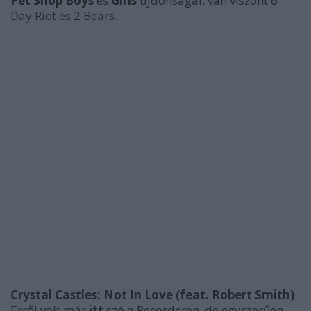
Pet Shop Boys
és
Girls
újdonságai, van viszont 6
Day Riot és 2 Bears.
Crystal Castles: Not In Love (feat. Robert Smith)
Erről volt már
itt
szó a Recorderen, de egyszerűen