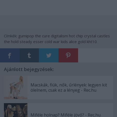
Címkék:
gumipop
the cure
digitalism
hot chip
crystal castles
the hold steady
esser
cold war kids
alice gold
kht10
Ajánlott bejegyzések:
Macskák, fiúk, nők, űrlények: legyen kit
ölelnem, csak ez a lényeg - Rec.hu
Miféle holnap? Miféle jövő? - Rec.hu