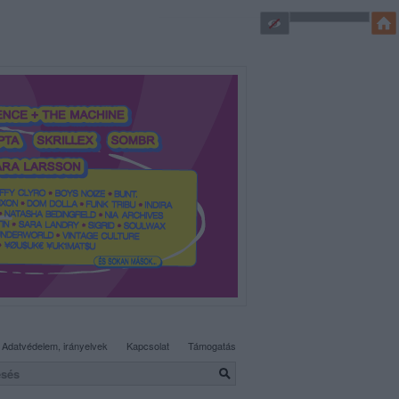
SÜTI BEÁLLÍTÁSOK MÓDOSÍTÁSA
Adatvédelem, irányelvek
Kapcsolat
Támogatás