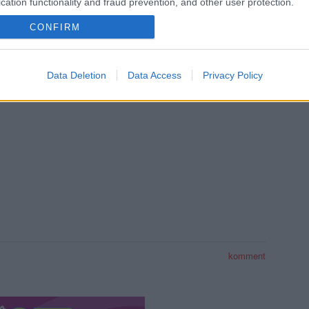
cation functionality and fraud prevention, and other user protection.
öbb Recorder a Facebookon. Még több Recorder, ott, igen.
CONFIRM
Data Deletion
Data Access
Privacy Policy
komment