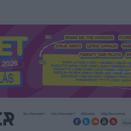
Mi a Recorder?
Hol a Recorder?
Előfizetés
Régi Recorderek