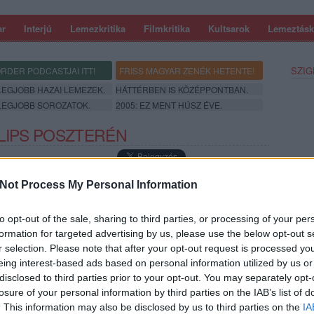
ar
Interjú
Lemezkritika
Filmkritika
Kultsarok
Lemeztásk
SZIG
RDER PODCASTJAI ITT!
FRISS MAGYAR ZENÉK HETENTE!
 LEGJOBB HAZAI LEMEZEK.
HÁTTÉRBEN IS KÖZÉPPONTBAN.
 LEGJOBB SOROZATOK.
2005: EZ MENT HÚSZ ÉVE.
 LIPS POSZTERÉN
re,
Wayne Coyne
a saját vérével festett meg egy koncertplakátot,
Not Process My Personal Information
A
Flaming Lips
és elsősorban Wayne Coyne körül
to opt-out of the sale, sharing to third parties, or processing of your per
mindig izzik a levegő: nemrég arról adtunk
hír
t, hogy a
formation for targeted advertising by us, please use the below opt-out s
See The Leaves
című dalhoz készült legutóbbi klipjükben
r selection. Please note that after your opt-out request is processed y
egy meztelen nő rohangál, most pedig szintén az emberi
eing interest-based ads based on personal information utilized by us or
test kapcsán kerültek fókuszba, de más kontextusban. A
disclosed to third parties prior to your opt-out. You may separately opt-
SZE
színpadon magát gyakran művérrel bekenő és pár éve a
losure of your personal information by third parties on the IAB’s list of
zenekar
Waking Up With A Placebo Headwound
című
. This information may also be disclosed by us to third parties on the
IA
képeskönyvéhez is egy művéres borítófotót választó