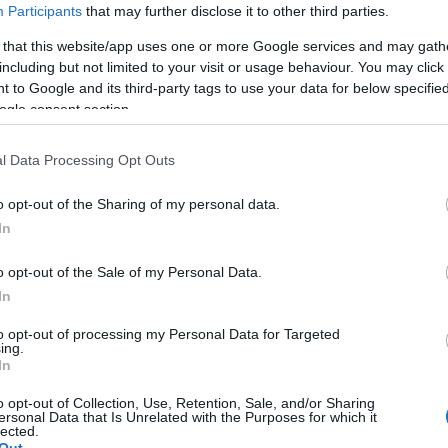
Participants
that may further disclose it to other third parties.
Coyne ezúttal
igazi vért
alkalmazott, amikor megfestett
egy posztert ahhoz a Flaming Lips-fellépéshez, melyet az
 that this website/app uses one or more Google services and may gath
Austin City Limits fesztiválon tartottak 2010. október 10-
including but not limited to your visit or usage behaviour. You may click 
én.
 to Google and its third-party tags to use your data for below specifi
ogle consent section.
l Data Processing Opt Outs
„
Úgy gondoltuk, hogy hülyeség lenne csirkevért vagy
o opt-out of the Sharing of my personal data.
bármi ilyesmit használni. Az állatoknak nem kell
In
feláldozniuk az elengedhetetlen testnedveiket, használjuk
akkor inkább az enyémet
” – nyilatkozta a frontember.
o opt-out of the Sale of my Personal Data.
A mellékelt videóban látható, ahogy vért vesznek tőle,
In
aztán pedig nekiáll a poszter „átvérezésének”, és még
meg is állapítja, hogy „furcsa szaga van.” Az eredeti
to opt-out of processing my Personal Data for Targeted
ing.
alkotáson átpréselt vér többnyire egy koponyaalakot
In
formáz, a végső verzióra pedig Wayne Coyne még külön
öntött a megmaradt vérből. A művet a tervek szerint
o opt-out of Collection, Use, Retention, Sale, and/or Sharing
elárverezik, de hogy hol és mikor, azt egyelőre még nem
ersonal Data that Is Unrelated with the Purposes for which it
lehet pontosan tudni.
lected.
BEL
Out