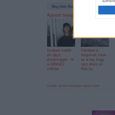
authenti
Még több Recorder a Facebookon. Még t
Ajánlott bejegyzések:
Szabad madár
Felvitted a
és rajzó
dolgomat, csak
dunavirágok - itt
az a baj, hogy
a GÏNGÏLÏ
nem érem el -
videója
Rec.hu
Címkék:
vér
the flaming lips
wayne coyne