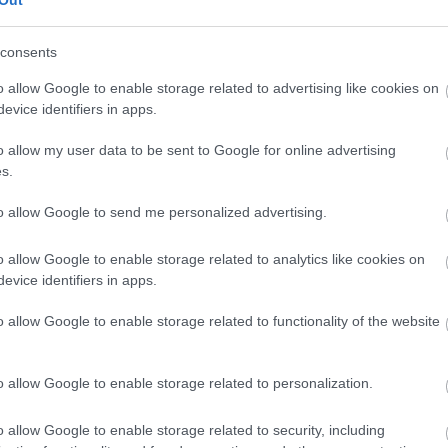
Íme néhány korábbi poszter Coyne-éktól:
http://www.psychiatricexplorations.com/posters/show-
posters
consents
http://www.flaminglips.com/
o allow Google to enable storage related to advertising like cookies on
evice identifiers in apps.
o allow my user data to be sent to Google for online advertising
s.
to allow Google to send me personalized advertising.
o allow Google to enable storage related to analytics like cookies on
evice identifiers in apps.
o allow Google to enable storage related to functionality of the website
o allow Google to enable storage related to personalization.
o allow Google to enable storage related to security, including