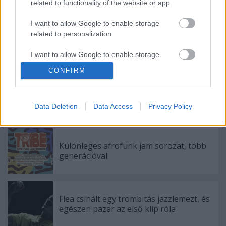
related to functionality of the website or app.
I want to allow Google to enable storage
related to personalization.
I want to allow Google to enable storage
Címkék:
bécs
nick cave
grinderman
gasometer
anna calvi
related to security, including authentication
CONFIRM
functionality and fraud prevention, and other
user protection.
Data Deletion
Data Access
Privacy Policy
Ajánlott bejegyzések:
Különleges afrofunk jam sorozat, több
generációval
Flea csinált egy trombitás jazzlemezt, és
egészen pazar az első klip róla