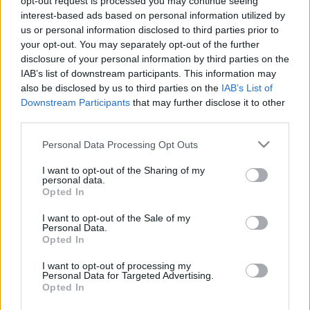
opt-out request is processed you may continue seeing
interest-based ads based on personal information utilized by
Jegyár:
35 euró
us or personal information disclosed to third parties prior to
your opt-out. You may separately opt-out of the further
http://www.grinderman.com/
disclosure of your personal information by third parties on the
http://www.myspace.com/grinderman
IAB’s list of downstream participants. This information may
http://www.myspace.com/annacalvi
also be disclosed by us to third parties on the
IAB’s List of
Downstream Participants
that may further disclose it to other
a Grinderman és a
Heathen Child
című dal élő
third parties.
előadása:
Please note that this website/app uses one or more Google
Personal Data Processing Opt Outs
services and may gather and store information including but
not limited to your visit or usage behaviour. You may click to
I want to opt-out of the Sharing of my
personal data.
grant or deny consent to Google and its third-party tags to
Opted In
use your data for below specified purposes in below Google
consent section.
I want to opt-out of the Sale of my
Personal Data.
Opted In
I want to opt-out of processing my
Personal Data for Targeted Advertising.
Opted In