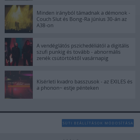
Minden irányból támadnak a démonok -
Couch Slut és Bong-Ra június 30-án az
A38-on
A vendéglátós pszichedéliától a digitális
szufi punkig és tovább - abnormális
zenék csütörtöktől vasárnapig
Kísérleti kvadro basszusok - az EXILES és
a phonon~ estje pénteken
SÜTI BEÁLLÍTÁSOK MÓDOSÍTÁSA