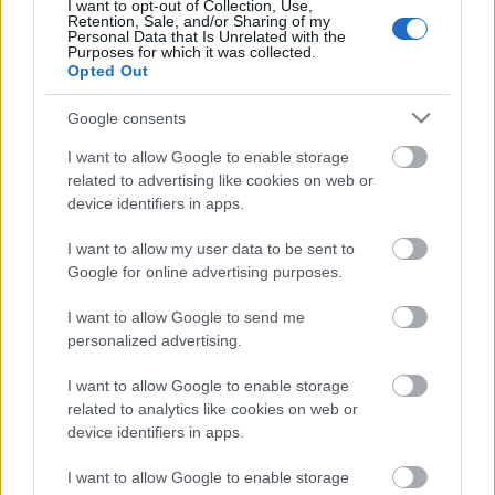
I want to opt-out of Collection, Use,
Retention, Sale, and/or Sharing of my
Personal Data that Is Unrelated with the
Purposes for which it was collected.
Opted Out
Google consents
Anna Calvi egy 1951-es Frankie Laine-sláger, az
I want to allow Google to enable storage
Edith Piaf által is énekelt
Jezebel
feldolgozásával:
related to advertising like cookies on web or
device identifiers in apps.
I want to allow my user data to be sent to
Google for online advertising purposes.
I want to allow Google to send me
personalized advertising.
I want to allow Google to enable storage
related to analytics like cookies on web or
device identifiers in apps.
I want to allow Google to enable storage