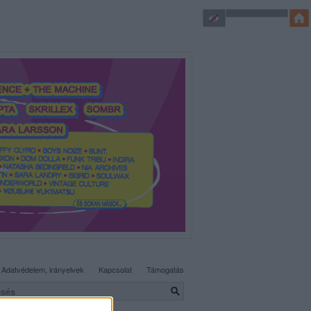
SÜTI BEÁLLÍTÁSOK MÓDOSÍTÁSA
Adatvédelem, irányelvek
Kapcsolat
Támogatás