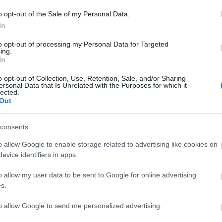
 turnéjának bécsi állomásán Tweedyék előtt még egy remek
o opt-out of the Sale of my Personal Data.
John Grant
, a 2004-es feloszlása előtt kétszer még Budapestig is
In
bere, akinek most áprilisban jelent meg első szólólemeze, a
een Of Denmark
.
to opt-out of processing my Personal Data for Targeted
ing.
In
öbb Recorder a Facebookon. Még több Recorder, ott, igen.
o opt-out of Collection, Use, Retention, Sale, and/or Sharing
ersonal Data that Is Unrelated with the Purposes for which it
lected.
Out
consents
o allow Google to enable storage related to advertising like cookies on
evice identifiers in apps.
A vendéglátós
Kísérleti kvadro
Deathrock
pszichedéliától a
basszusok - az
himnuszok és
digitális szufi
EXILES és a
gótikus
o allow my user data to be sent to Google for online advertising
punkig és
phonon~ estje
posztpunk
s.
tovább -
pénteken
szombaton a
abnormális
Dunán
to allow Google to send me personalized advertising.
zenék
BEL
csütörtöktől