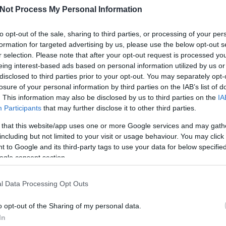
Not Process My Personal Information
ar
Interjú
Lemezkritika
Filmkritika
Kultsarok
Lemeztásk
to opt-out of the sale, sharing to third parties, or processing of your per
formation for targeted advertising by us, please use the below opt-out s
SZIG
RDER PODCASTJAI ITT!
FRISS MAGYAR ZENÉK HETENTE!
r selection. Please note that after your opt-out request is processed y
 LEGJOBB HAZAI LEMEZEK.
HÁTTÉRBEN IS KÖZÉPPONTBAN.
eing interest-based ads based on personal information utilized by us or
 LEGJOBB SOROZATOK.
2005: EZ MENT HÚSZ ÉVE.
disclosed to third parties prior to your opt-out. You may separately opt-
losure of your personal information by third parties on the IAB’s list of
. This information may also be disclosed by us to third parties on the
IA
Participants
that may further disclose it to other third parties.
 that this website/app uses one or more Google services and may gath
including but not limited to your visit or usage behaviour. You may click 
kara, a
Wilco
ennél közelebb nem nagyon kerülhet
 to Google and its third-party tags to use your data for below specifi
látogatni szeptember 23-án a bécsi Gasometerbe. Főleg, hogy
ogle consent section.
gszebb albumának dalait is hallhatjuk élőben.
 jelentősége tekintetében sokan a Radiohead amerikai
l Data Processing Opt Outs
ván megtisztelő, másrészt viszont nem igazán helytálló, hiszen
xtett zenéjébe – már csak származási helye miatt is – megférnek
SZE
o opt-out of the Sharing of my personal data.
s, leginkább Neil Young irányából, míg a gitárhangzás sok esetben
In