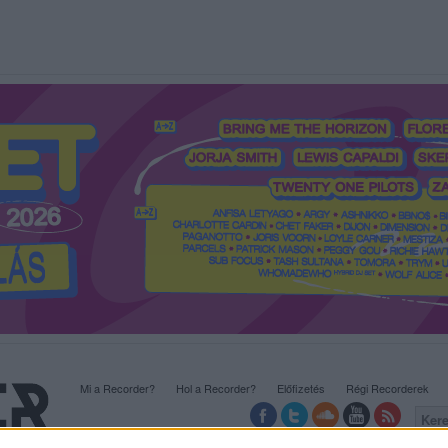
Mi a Recorder?
Hol a Recorder?
Előfizetés
Régi Recorderek